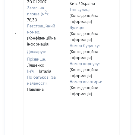
30.01.2007
Київ / Україна
Загальна
Тип вулиці:
2
площа (м
):
[Конфіденційна
76,30
інформація]
Реєстраційний
Вулиця:
[Не
номер:
[Конфіденційна
1
відом
[Конфіденційна
інформація]
інформація]
Номер будинку:
Декларує:
[Конфіденційна
інформація]
Прізвище:
Номер корпусу:
Лященко
[Конфіденційна
Ім'я:
Наталія
інформація]
По батькові (за
Номер квартири:
наявності):
[Конфіденційна
Павлівна
інформація]