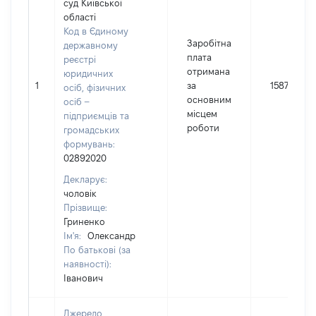
суд Київської
області
Код в Єдиному
Заробітна
державному
плата
реєстрі
отримана
юридичних
1
за
1587214
осіб, фізичних
основним
осіб –
місцем
підприємців та
роботи
громадських
формувань:
02892020
Декларує:
чоловік
Прізвище:
Гриненко
Ім'я:
Олександр
По батькові (за
наявності):
Іванович
Джерело