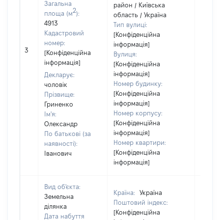
Загальна
район / Київська
2
площа (м
):
область / Україна
4913
Тип вулиці:
Кадастровий
[Конфіденційна
номер:
інформація]
[Не
3
[Конфіденційна
Вулиця:
відом
інформація]
[Конфіденційна
інформація]
Декларує:
Номер будинку:
чоловік
[Конфіденційна
Прізвище:
інформація]
Гриненко
Номер корпусу:
Ім'я:
[Конфіденційна
Олександр
інформація]
По батькові (за
Номер квартири:
наявності):
[Конфіденційна
Іванович
інформація]
Вид об'єкта:
Країна:
Україна
Земельна
Поштовий індекс:
ділянка
[Конфіденційна
Дата набуття