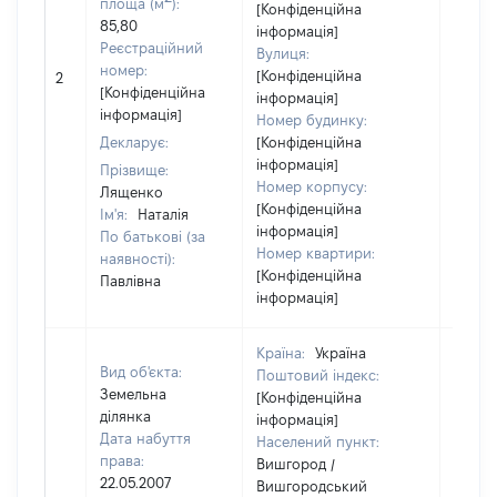
площа (м
):
[Конфіденційна
85,80
інформація]
Реєстраційний
Вулиця:
номер:
[Конфіденційна
2
37537
[Конфіденційна
інформація]
інформація]
Номер будинку:
Декларує:
[Конфіденційна
інформація]
Прізвище:
Номер корпусу:
Лященко
[Конфіденційна
Ім'я:
Наталія
інформація]
По батькові (за
Номер квартири:
наявності):
[Конфіденційна
Павлівна
інформація]
Країна:
Україна
Вид об'єкта:
Поштовий індекс:
Земельна
[Конфіденційна
ділянка
інформація]
Дата набуття
Населений пункт:
права:
Вишгород /
22.05.2007
Вишгородський