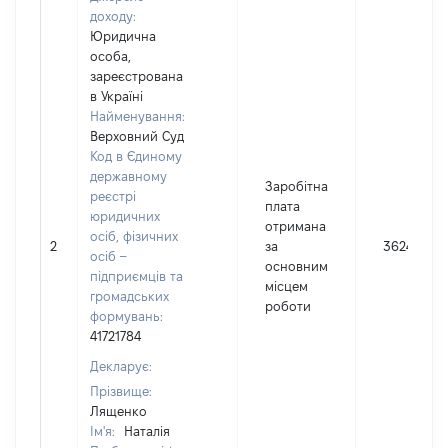
доходу:
Юридична
особа,
зареєстрована
в Україні
Найменування:
Верховний Суд
Код в Єдиному
державному
Заробітна
реєстрі
плата
юридичних
отримана
осіб, фізичних
2
за
3624025
осіб –
основним
підприємців та
місцем
громадських
роботи
формувань:
41721784
Декларує:
Прізвище:
Лященко
Ім'я:
Наталія