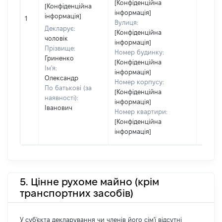
[Конфіденційна
[Конфіденційна
кодек
інформація]
інформація]
Україн
1
Вулиця:
Об'єкт
Декларує:
[Конфіденційна
повні
чоловік
інформація]
частк
Прізвище:
Номер будинку:
побуд
Гриненко
[Конфіденційна
матері
Ім'я:
інформація]
за ко
Олександр
Номер корпусу:
суб'єк
По батькові (за
[Конфіденційна
декла
наявності):
інформація]
або ч
Іванович
Номер квартири:
його сі
[Конфіденційна
інформація]
5. Цінне рухоме майно (крім
транспортних засобів)
У суб'єкта декларування чи членів його сім'ї відсутні