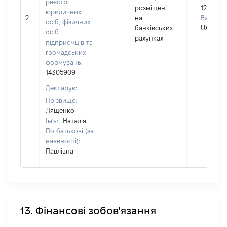
реєстрі
розміщені
125922
юридичних
2
на
Валюта:
осіб, фізичних
банківських
UAH
осіб –
рахунках
підприємців та
громадських
формувань:
14305909
Декларує:
Прізвище:
Лященко
Ім'я:
Наталія
По батькові (за
наявності):
Павлівна
13. Фінансові зобов'язання