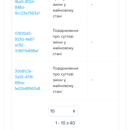
4be5-402d-
зміни y
-
20
848d-
майновому
9cc23e7363a1
стані
Повідомлення
0761f2d0-
про суттєві
923d-4e87-
зміни y
-
20
ac82-
майновому
7c8611b898af
стані
Повідомлення
30b81c7a-
про суттєві
3a53-4716-
зміни y
-
20
88be-
майновому
fe02b48963a8
стані
1 - 10 з 40