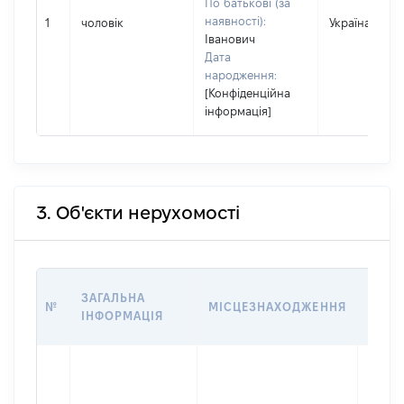
По батькові (за
наявності):
1
чоловік
Україна
Іванович
Дата
народження:
[Конфіденційна
інформація]
3. Об'єкти нерухомості
ВАРТ
ЗАГАЛЬНА
№
МІСЦЕЗНАХОДЖЕННЯ
НА Д
ІНФОРМАЦІЯ
НАБУ