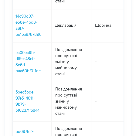
стані
14c90d07-
e38e-4bd8-
Декларація
Щорічна
20
a6f7-
be15a6787896
Повідомлення
ec00ec9b-
про суттєві
df9c-48ef-
зміни y
-
20
8e6d-
майновому
baa60bf011de
стані
Повідомлення
5bec5bde-
про суттєві
97e3-4611-
зміни y
-
20
9b79-
майновому
3f62d71f5844
стані
Повідомлення
bd097fdf-
про суттєві