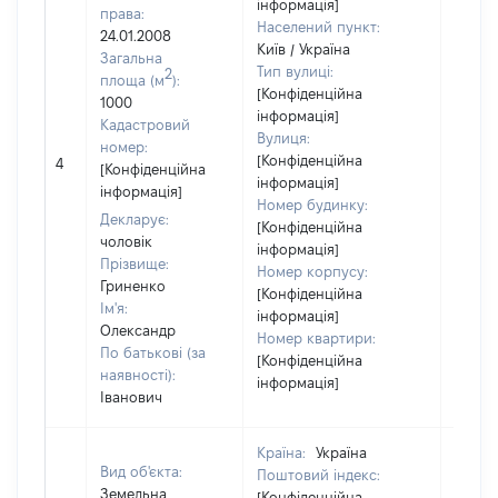
інформація]
права:
Населений пункт:
24.01.2008
Київ / Україна
Загальна
Тип вулиці:
2
площа (м
):
[Конфіденційна
1000
інформація]
Кадастровий
Вулиця:
номер:
[Не
[Конфіденційна
4
[Конфіденційна
відом
інформація]
інформація]
Номер будинку:
Декларує:
[Конфіденційна
чоловік
інформація]
Прізвище:
Номер корпусу:
Гриненко
[Конфіденційна
Ім'я:
інформація]
Олександр
Номер квартири:
По батькові (за
[Конфіденційна
наявності):
інформація]
Іванович
Країна:
Україна
Вид об'єкта:
Поштовий індекс:
Земельна
[Конфіденційна