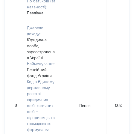
По батькові (за
наявності):
Павлівна
Джерело
доходу:
Юридична
особа,
зареєстрована
в Україні
Найменування:
Пенсійний
фонд України
Код в Єдиному
державному
реєстрі
юридичних
3
осіб, фізичних
Пенсія
135259
осіб –
підприємців та
громадських
формувань: