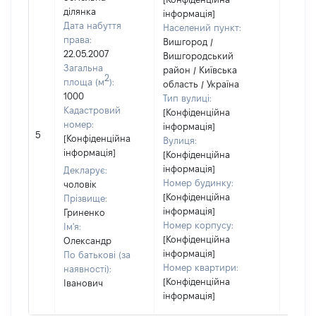
ділянка
інформація]
Дата набуття
Населений пункт:
права:
Вишгород /
22.05.2007
Вишгородський
Загальна
район / Київська
2
площа (м
):
область / Україна
1000
Тип вулиці:
Кадастровий
[Конфіденційна
номер:
інформація]
[Не
5
[Конфіденційна
Вулиця:
відом
інформація]
[Конфіденційна
інформація]
Декларує:
Номер будинку:
чоловік
[Конфіденційна
Прізвище:
інформація]
Гриненко
Номер корпусу:
Ім'я:
[Конфіденційна
Олександр
інформація]
По батькові (за
Номер квартири:
наявності):
[Конфіденційна
Іванович
інформація]