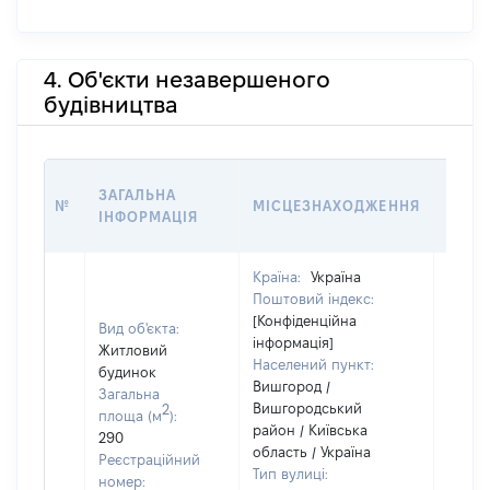
4. Об'єкти незавершеного
будівництва
ЗВ'Я
ЗАГАЛЬНА
№
МІСЦЕЗНАХОДЖЕННЯ
СУБ'
ІНФОРМАЦІЯ
ДЕКЛ
Країна:
Україна
Поштовий індекс:
Об'єкт
[Конфіденційна
Вид об'єкта:
належ
інформація]
Житловий
суб'єк
Населений пункт:
будинок
декла
Вишгород /
Загальна
чи чл
Вишгородський
2
площа (м
):
сім'ї 
район / Київська
290
власн
область / Україна
Реєстраційний
відпо
Тип вулиці:
номер:
Цивіл