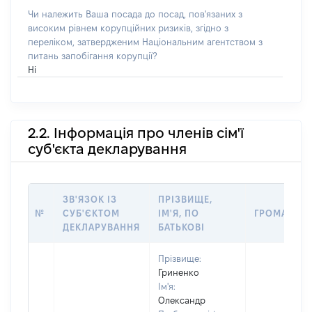
Чи належить Ваша посада до посад, пов'язаних з
високим рівнем корупційних ризиків, згідно з
переліком, затвердженим Національним агентством з
питань запобігання корупції?
Ні
2.2. Інформація про членів сім'ї
суб'єкта декларування
ЗВ'ЯЗОК ІЗ
ПРІЗВИЩЕ,
№
СУБ'ЄКТОМ
ІМ'Я, ПО
ГРОМАДЯН
ДЕКЛАРУВАННЯ
БАТЬКОВІ
Прізвище:
Гриненко
Ім'я:
Олександр