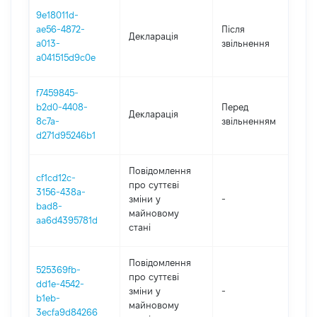
9e18011d-
ae56-4872-
Після
Декларація
20
a013-
звільнення
a041515d9c0e
f7459845-
01
b2d0-4408-
Перед
Декларація
-
8c7a-
звільненням
13
d271d95246b1
Повідомлення
cf1cd12c-
про суттєві
3156-438a-
зміни y
-
20
bad8-
майновому
aa6d4395781d
стані
Повідомлення
525369fb-
про суттєві
dd1e-4542-
зміни y
-
20
b1eb-
майновому
3ecfa9d84266