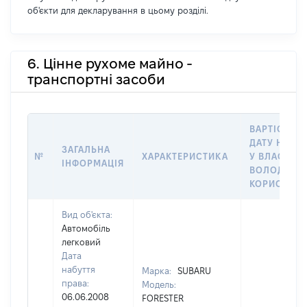
об'єкти для декларування в цьому розділі.
6. Цінне рухоме майно -
транспортні засоби
ВАРТІСТЬ Н
ДАТУ НАБУ
ЗАГАЛЬНА
№
ХАРАКТЕРИСТИКА
У ВЛАСНІСТ
ІНФОРМАЦІЯ
ВОЛОДІННЯ
КОРИСТУВ
Вид об'єкта:
Автомобіль
легковий
Дата
набуття
Марка:
SUBARU
права:
Модель:
06.06.2008
FORESTER