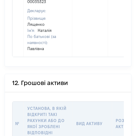
00035323
Декларує:
Прізвище:
Лященко
Ім'я:
Наталія
По батькові (за
наявності):
Павлівна
12. Грошові активи
УСТАНОВА, В ЯКІЙ
ВІДКРИТІ ТАКІ
РАХУНКИ АБО ДО
РОЗМІР
№
ВИД АКТИВУ
ЯКОЇ ЗРОБЛЕНІ
АКТИВУ
ВІДПОВІДНІ