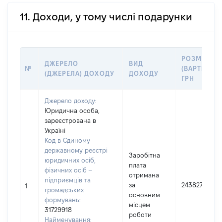
11. Доходи, у тому числі подарунки
РОЗМІР
ДЖЕРЕЛО
ВИД
№
(ВАРТІСТЬ),
(ДЖЕРЕЛА) ДОХОДУ
ДОХОДУ
ГРН
Джерело доходу:
Юридична особа,
зареєстрована в
Україні
Код в Єдиному
державному реєстрі
Заробітна
юридичних осіб,
плата
фізичних осіб –
отримана
підприємців та
за
243827
1
громадських
основним
формувань:
місцем
31729918
роботи
Найменування: