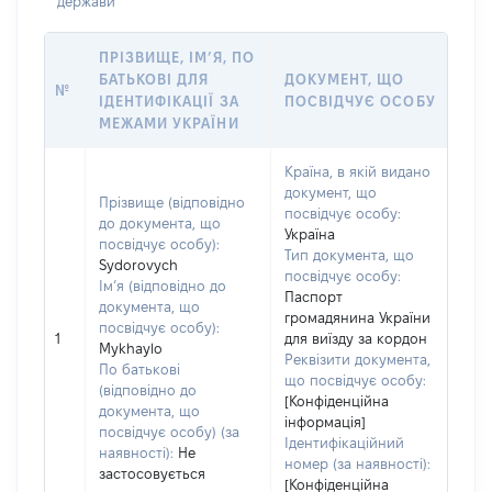
держави
ПРІЗВИЩЕ, ІМ’Я, ПО
БАТЬКОВІ ДЛЯ
ДОКУМЕНТ, ЩО
№
ІДЕНТИФІКАЦІЇ ЗА
ПОСВІДЧУЄ ОСОБУ
МЕЖАМИ УКРАЇНИ
Країна, в якій видано
документ, що
Прізвище (відповідно
посвідчує особу:
до документа, що
Україна
посвідчує особу):
Тип документа, що
Sydorovych
посвідчує особу:
Ім’я (відповідно до
Паспорт
документа, що
громадянина України
посвідчує особу):
1
для виїзду за кордон
Mykhaylo
Реквізити документа,
По батькові
що посвідчує особу:
(відповідно до
[Конфіденційна
документа, що
інформація]
посвідчує особу) (за
Ідентифікаційний
наявності):
Не
номер (за наявності):
застосовується
[Конфіденційна