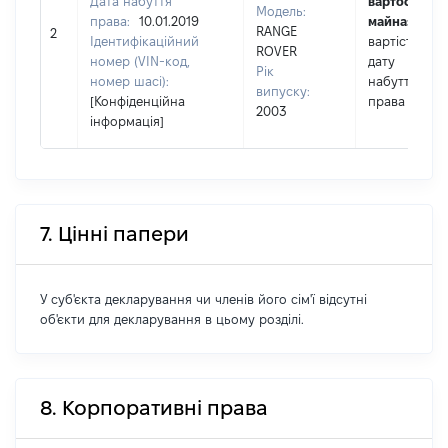
Дата набуття
вартості
Модель:
права:
10.01.2019
майна:
це
RANGE
2
Ідентифікаційний
вартість на
ROVER
номер (VIN-код,
дату
Рік
номер шасі):
набуття
випуску:
[Конфіденційна
права
2003
інформація]
7. Цінні папери
У суб'єкта декларування чи членів його сім'ї відсутні
об'єкти для декларування в цьому розділі.
8. Корпоративні права