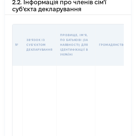
2.2. Інформація про членів сім'ї
суб'єкта декларування
П
ПРІЗВИЩЕ, ІМʼЯ,
Б
ЗВʼЯЗОК ІЗ
ПО БАТЬКОВІ (ЗА
І
№
СУБʼЄКТОМ
НАЯВНОСТІ) ДЛЯ
ГРОМАДЯНСТВО
М
ДЕКЛАРУВАННЯ
ІДЕНТИФІКАЦІЇ В
УКРАЇНІ