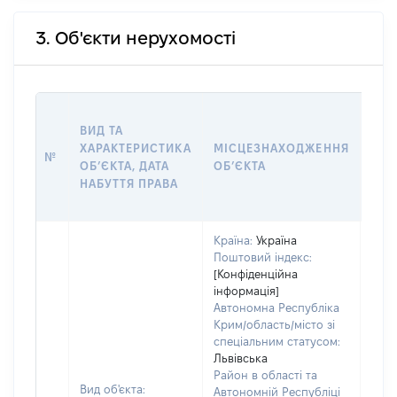
3. Об'єкти нерухомості
ВАР
ВИД ТА
ДАТ
ХАРАКТЕРИСТИКА
МІСЦЕЗНАХОДЖЕННЯ
ПРА
№
ОБʼЄКТА, ДАТА
ОБʼЄКТА
ОС
НАБУТТЯ ПРАВА
ГР
ОЦІ
Країна:
Україна
Поштовий індекс:
[Конфіденційна
інформація]
Автономна Республіка
Крим/область/місто зі
спеціальним статусом:
Львівська
Район в області та
Вид об'єкта:
Автономній Республіці