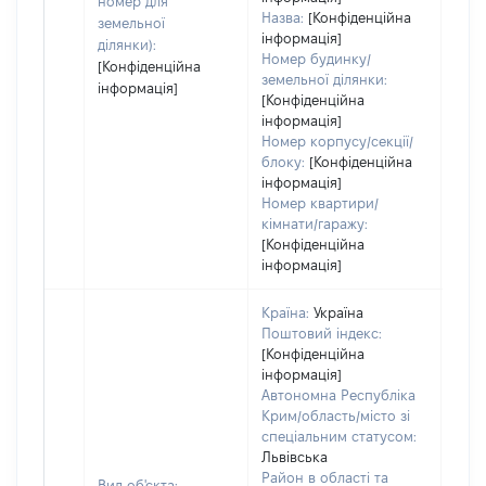
номер для
Назва:
[Конфіденційна
земельної
інформація]
ділянки):
Номер будинку/
[Конфіденційна
земельної ділянки:
інформація]
[Конфіденційна
інформація]
Номер корпусу/секції/
блоку:
[Конфіденційна
інформація]
Номер квартири/
кімнати/гаражу:
[Конфіденційна
інформація]
Країна:
Україна
Поштовий індекс:
[Конфіденційна
інформація]
Автономна Республіка
Крим/область/місто зі
спеціальним статусом:
Львівська
Район в області та
Вид об'єкта: