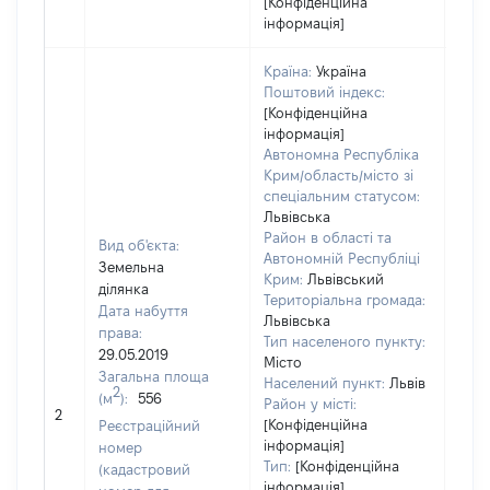
[Конфіденційна
інформація]
Країна:
Україна
Поштовий індекс:
[Конфіденційна
інформація]
Автономна Республіка
Крим/область/місто зі
спеціальним статусом:
Львівська
Район в області та
Вид об'єкта:
Автономній Республіці
Земельна
Крим:
Львівський
ділянка
Територіальна громада:
Дата набуття
Львівська
права:
Тип населеного пункту:
29.05.2019
Місто
Загальна площа
Населений пункт:
Львів
2
(м
):
556
Район у місті:
[Не 
2
[Конфіденційна
Реєстраційний
інформація]
номер
Тип:
[Конфіденційна
(кадастровий
інформація]