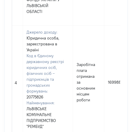
ЛЬВІВСЬКІЙ
ОБЛАСТІ
Джерело доходу:
Юридична особа,
зареєстрована в
Україні
Код в Єдиному
державному реєстрі
Заробітна
юридичних осіб,
плата
фізичних осіб –
отримана
підприємців та
за
169988
4
громадських
основним
формувань:
місцем
20775826
роботи
Найменування:
ЛЬВІВСЬКЕ
КОМУНАЛЬНЕ
ПІДПРИЄМСТВО
"РЕМБУД"