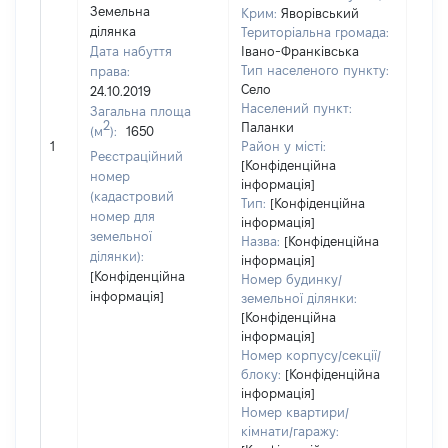
Земельна
Крим:
Яворівський
ділянка
Територіальна громада:
Дата набуття
Івано-Франківська
Тип населеного пункту:
права:
Село
24.10.2019
2245
Населений пункт:
Загальна площа
Тип 
2
Паланки
(м
):
1650
обʼє
1
Район у місті:
Реєстраційний
варт
[Конфіденційна
номер
інформація]
набу
(кадастровий
Тип:
[Конфіденційна
номер для
інформація]
земельної
Назва:
[Конфіденційна
ділянки):
інформація]
[Конфіденційна
Номер будинку/
інформація]
земельної ділянки:
[Конфіденційна
інформація]
Номер корпусу/секції/
блоку:
[Конфіденційна
інформація]
Номер квартири/
кімнати/гаражу: