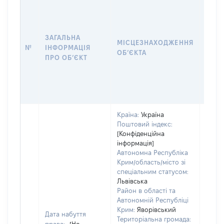
ЗАГАЛЬНА
ПІДС
МІСЦЕЗНАХОДЖЕННЯ
№
ІНФОРМАЦІЯ
ДЕК
ОБʼЄКТА
ПРО ОБʼЄКТ
ОБʼЄ
Країна:
Україна
Поштовий індекс:
[Конфіденційна
інформація]
Автономна Республіка
Крим/область/місто зі
спеціальним статусом:
Об'єк
Львівська
розт
Район в області та
на зе
Автономній Республіці
ділян
Крим:
Яворівський
Дата набуття
нале
Територіальна громада: