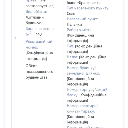
права:
[Не
суб'є
Івано-Франківська
застосовується]
декл
Тип населеного пункту:
Вид об'єкта:
або ч
Село
Житловий
його с
Населений пункт:
будинок
праві
Паланки
Загальна площа
прива
Район у місті:
2
(м
):
140
власн
[Конфіденційна
1
вклю
інформація]
Реєстраційний
спіль
Тип:
[Конфіденційна
номер:
інформація]
власн
[Конфіденційна
Назва:
[Конфіденційна
перед
інформація]
інформація]
в оре
Об'єкт
Номер будинку/
іншом
незавершеного
земельної ділянки:
корис
будівництва
[Конфіденційна
незал
інформація]
прав
Номер корпусу/секції/
підст
блоку:
[Конфіденційна
набут
інформація]
прав
Номер квартири/
кімнати/гаражу:
[Конфіденційна
інформація]
Кадастровий номер: