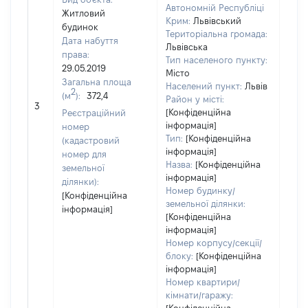
Автономній Республіці
Житловий
Крим:
Львівський
будинок
Територіальна громада:
Дата набуття
Львівська
права:
Тип населеного пункту:
29.05.2019
Місто
Загальна площа
Населений пункт:
Львів
2
(м
):
372,4
Район у місті:
[Не 
3
[Конфіденційна
Реєстраційний
інформація]
номер
Тип:
[Конфіденційна
(кадастровий
інформація]
номер для
Назва:
[Конфіденційна
земельної
інформація]
ділянки):
Номер будинку/
[Конфіденційна
земельної ділянки:
інформація]
[Конфіденційна
інформація]
Номер корпусу/секції/
блоку:
[Конфіденційна
інформація]
Номер квартири/
кімнати/гаражу: