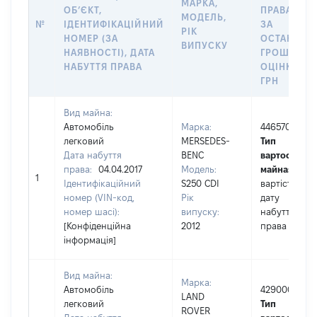
МАРКА,
ОБʼЄКТ,
ПРАВА АБО
МОДЕЛЬ,
№
ІДЕНТИФІКАЦІЙНИЙ
ЗА
РІК
НОМЕР (ЗА
ОСТАННЬ
ВИПУСКУ
НАЯВНОСТІ), ДАТА
ГРОШОВО
НАБУТТЯ ПРАВА
ОЦІНКОЮ,
ГРН
Вид майна:
Автомобіль
Марка:
446570
легковий
MERSEDES-
Тип
Дата набуття
BENC
вартості
права:
04.04.2017
Модель:
майна:
це
1
Ідентифікаційний
S250 CDI
вартість на
номер (VIN-код,
Рік
дату
номер шасі):
випуску:
набуття
[Конфіденційна
2012
права
інформація]
Вид майна:
Марка:
Автомобіль
429000
LAND
легковий
Тип
ROVER