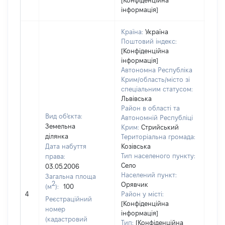
[Конфіденційна
інформація]
Країна:
Україна
Поштовий індекс:
[Конфіденційна
інформація]
Автономна Республіка
Крим/область/місто зі
спеціальним статусом:
Львівська
Район в області та
Вид об'єкта:
Автономній Республіці
Земельна
Крим:
Стрийський
ділянка
Територіальна громада:
Дата набуття
Козівська
Тип населеного пункту:
права:
Село
03.05.2006
Населений пункт:
Загальна площа
2
Орявчик
(м
):
100
[Не
4
Район у місті:
заст
Реєстраційний
[Конфіденційна
номер
інформація]
(кадастровий
Тип:
[Конфіденційна