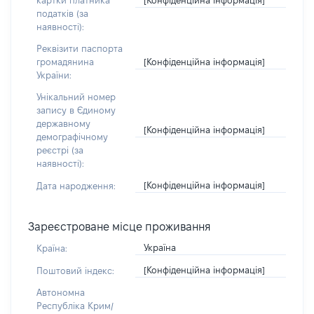
картки платника
податків (за
наявності):
Реквізити паспорта
[Конфіденційна інформація]
громадянина
України:
Унікальний номер
запису в Єдиному
державному
[Конфіденційна інформація]
демографічному
реєстрі (за
наявності):
[Конфіденційна інформація]
Дата народження:
Зареєстроване місце проживання
Україна
Країна:
[Конфіденційна інформація]
Поштовий індекс:
Автономна
Республіка Крим/