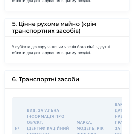
об'єкти для декларування в цьому розділі.
5. Цінне рухоме майно (крім
транспортних засобів)
У суб'єкта декларування чи членів його сім'ї відсутні
об'єкти для декларування в цьому розділі.
6. Транспортні засоби
ВАРТІСТ
ВИД, ЗАГАЛЬНА
ДАТУ
ІНФОРМАЦІЯ ПРО
НАБУТТЯ
ОБʼЄКТ,
МАРКА,
ПРАВА А
№
ІДЕНТИФІКАЦІЙНИЙ
МОДЕЛЬ, РІК
ЗА