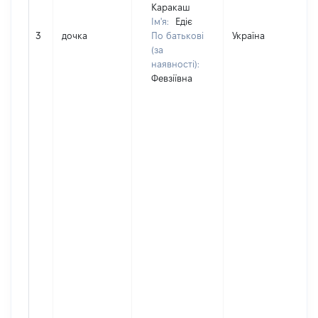
Каракаш
Ім'я:
Едіє
3
дочка
По батькові
Україна
(за
наявності):
Февзіївна