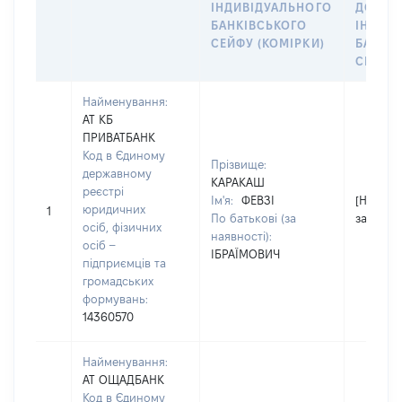
ІНДИВІДУАЛЬНОГО
ДОГОВ
БАНКІВСЬКОГО
ІНДИВ
СЕЙФУ (КОМІРКИ)
БАНКІ
СЕЙФУ 
Найменування:
АТ КБ
ПРИВАТБАНК
Код в Єдиному
Прізвище:
державному
КАРАКАШ
реєстрі
Ім'я:
ФЕВЗІ
[Не
юридичних
1
По батькові (за
застосо
осіб, фізичних
наявності):
осіб –
ІБРАЇМОВИЧ
підприємців та
громадських
формувань:
14360570
Найменування:
АТ ОЩАДБАНК
Код в Єдиному