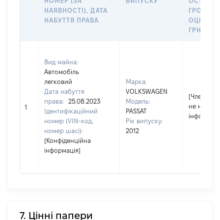
НОМЕР (ЗА
ВИПУСКУ
ОСТАНН
НАЯВНОСТІ), ДАТА
ГРОШО
НАБУТТЯ ПРАВА
ОЦІНКОЮ
ГРН
Вид майна:
Автомобіль
легковий
Марка:
Дата набуття
VOLKSWAGEN
[Член сім'ї
права:
25.08.2023
Модель:
не надав
1
Ідентифікаційний
PASSAT
інформаці
номер (VIN-код,
Рік випуску:
номер шасі):
2012
[Конфіденційна
інформація]
7. Цінні папери