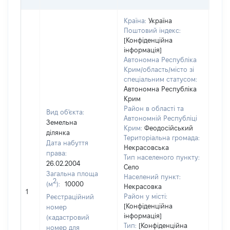
Країна:
Україна
Поштовий індекс:
[Конфіденційна
інформація]
Автономна Республіка
Крим/область/місто зі
спеціальним статусом:
Автономна Республіка
Крим
Район в області та
Вид об'єкта:
Автономній Республіці
Земельна
Крим:
Феодосійський
ділянка
Територіальна громада:
Дата набуття
Некрасовська
права:
Тип населеного пункту:
26.02.2004
Село
Загальна площа
Населений пункт:
2
(м
):
10000
Некрасовка
[Не 
1
Район у місті:
Реєстраційний
[Конфіденційна
номер
інформація]
(кадастровий
Тип:
[Конфіденційна
номер для