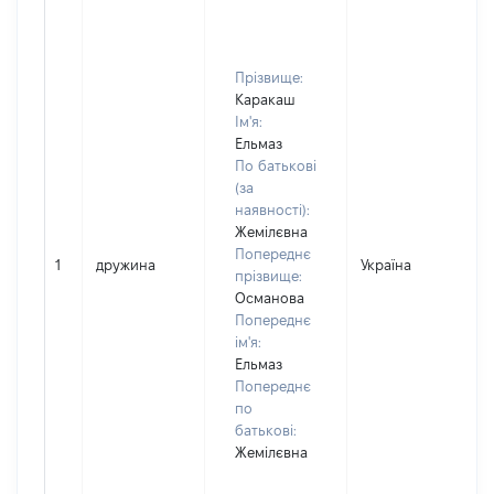
Прізвище:
Каракаш
Ім'я:
Ельмаз
По батькові
(за
наявності):
Жемілєвна
Попереднє
1
дружина
Україна
прізвище:
Османова
Попереднє
ім'я:
Ельмаз
Попереднє
по
батькові:
Жемілєвна