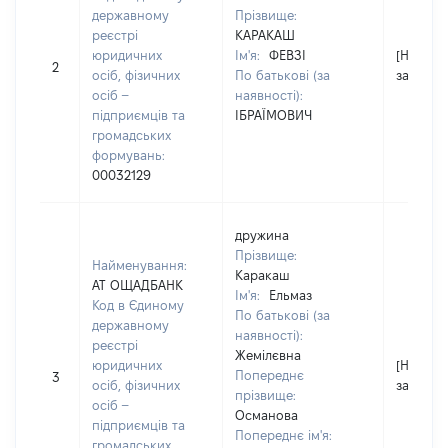
державному
Прізвище:
реєстрі
КАРАКАШ
юридичних
Ім'я:
ФЕВЗІ
[Не
2
осіб, фізичних
По батькові (за
застосо
осіб –
наявності):
підприємців та
ІБРАЇМОВИЧ
громадських
формувань:
00032129
дружина
Прізвище:
Найменування:
Каракаш
АТ ОЩАДБАНК
Ім'я:
Ельмаз
Код в Єдиному
По батькові (за
державному
наявності):
реєстрі
Жемілєвна
юридичних
[Не
Попереднє
3
осіб, фізичних
застосо
прізвище:
осіб –
Османова
підприємців та
Попереднє ім'я:
громадських