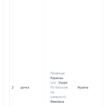
Прізвище:
Каракаш
Ім'я:
Ульвіє
2
дочка
По батькові
Україна
(за
наявності):
Февзіївна