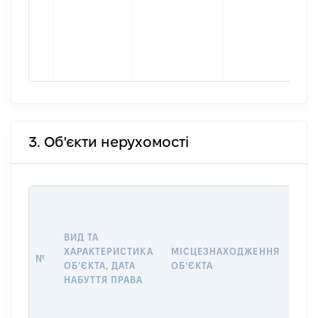
3. Об'єкти нерухомості
ВАР
ДАТ
НАБ
ВИД ТА
ПРА
ХАРАКТЕРИСТИКА
МІСЦЕЗНАХОДЖЕННЯ
№
ЗА
ОБʼЄКТА, ДАТА
ОБʼЄКТА
ОС
НАБУТТЯ ПРАВА
ГР
ОЦІ
ГРН