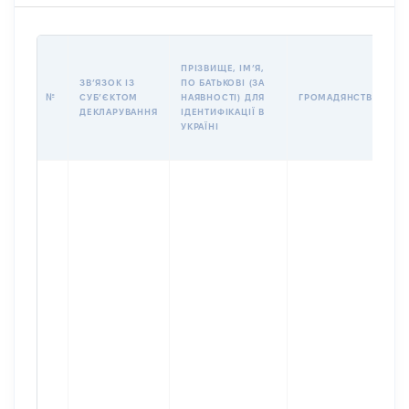
ПРІЗВИЩЕ, ІМʼЯ,
ЗВʼЯЗОК ІЗ
ПО БАТЬКОВІ (ЗА
№
СУБʼЄКТОМ
НАЯВНОСТІ) ДЛЯ
ГРОМАДЯНСТВО
ДЕКЛАРУВАННЯ
ІДЕНТИФІКАЦІЇ В
УКРАЇНІ