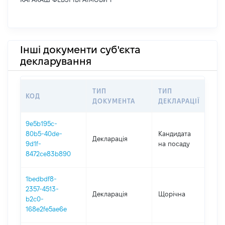
Інші документи суб'єкта
декларування
ТИП
ТИП
КОД
П
ДОКУМЕНТА
ДЕКЛАРАЦІЇ
9e5b195c-
80b5-40de-
Кандидата
Декларація
2
9d1f-
на посаду
8472ce83b890
1bedbdf8-
2357-4513-
Декларація
Щорічна
2
b2c0-
168e2fe5ae6e