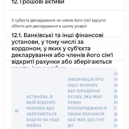
12. Грошові активи
У суб'єкта декларування чи членів його сім'ї відсутні
об'єкти для декларування в цьому розділі.
12.1. Банківські та інші фінансові
установи, у тому числі за
кордоном, у яких у суб'єкта
декларування або членів його сім'ї
відкриті рахунки або зберігаються
кошти, інше майно
ІНФОР
ІНФОРМАЦІЯ ПРО
ІНШУ 
ІНШУ ФІЗИЧНУ
АБО Ю
АБО ЮРИДИЧНУ
ОСОБУ,
УСТАНОВА, В
ОСОБУ, ЯКА МАЄ
ВІДКР
ЯКІЙ ВІДКРИТІ
ПРАВО
РАХУНО
РАХУНКИ АБО
РОЗПОРЯДЖАТИСЯ
СУБ’ЄК
№
ЗБЕРІГАЮТЬСЯ
ТАКИМ РАХУНКОМ
ДЕКЛА
КОШТИ ЧИ ІНШЕ
АБО МАЄ ДОСТУП
АБО ЧЛ
МАЙНО
ДО
СІМ’Ї 