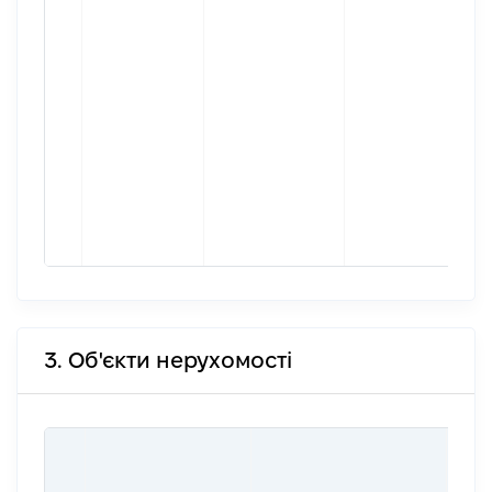
3. Об'єкти нерухомості
ВАР
ДАТ