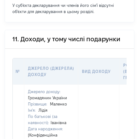
У суб'єкта декларування чи членів його сім'ї відсутні
об'єкти для декларування в цьому розділі.
11. Доходи, у тому числі подарунки
РОЗМІ
ДЖЕРЕЛО (ДЖЕРЕЛА)
№
ВИД ДОХОДУ
(ВАРТІ
ДОХОДУ
ГРН
Джерело доходу:
Громадянин України
Прізвище:
Маленко
Ім'я:
Лідія
По батькові (за
наявності):
Іванівна
Дата народження:
[Конфіденційна