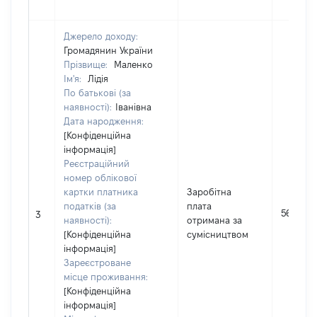
Джерело доходу:
Громадянин України
Прізвище:
Маленко
Ім'я:
Лідія
По батькові (за
наявності):
Іванівна
Дата народження:
[Конфіденційна
інформація]
Реєстраційний
номер облікової
картки платника
Заробітна
податків (за
плата
56702
3
наявності):
отримана за
[Конфіденційна
сумісництвом
інформація]
Зареєстроване
місце проживання:
[Конфіденційна
інформація]