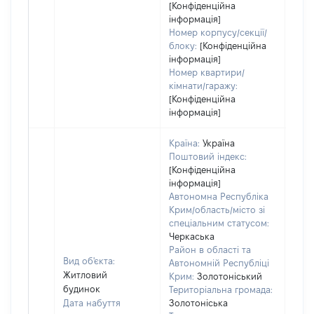
[Конфіденційна
інформація]
Номер корпусу/секції/
блоку:
[Конфіденційна
інформація]
Номер квартири/
кімнати/гаражу:
[Конфіденційна
інформація]
Країна:
Україна
Поштовий індекс:
[Конфіденційна
інформація]
Автономна Республіка
Крим/область/місто зі
спеціальним статусом:
Черкаська
Район в області та
Вид об'єкта:
Автономній Республіці
Житловий
Крим:
Золотоніський
будинок
Територіальна громада:
Дата набуття
Золотоніська