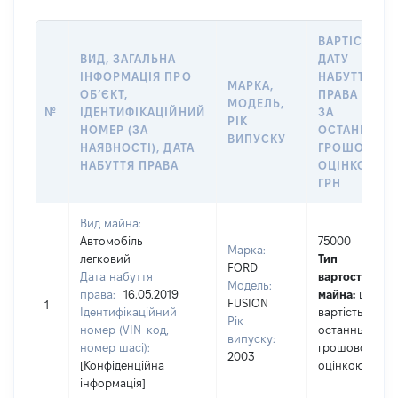
ВАРТІСТЬ Н
ВИД, ЗАГАЛЬНА
ДАТУ
ІНФОРМАЦІЯ ПРО
НАБУТТЯ
МАРКА,
ОБʼЄКТ,
ПРАВА АБО
МОДЕЛЬ,
№
ІДЕНТИФІКАЦІЙНИЙ
ЗА
РІК
НОМЕР (ЗА
ОСТАННЬО
ВИПУСКУ
НАЯВНОСТІ), ДАТА
ГРОШОВОЮ
НАБУТТЯ ПРАВА
ОЦІНКОЮ,
ГРН
Вид майна:
Автомобіль
75000
Марка:
легковий
Тип
FORD
Дата набуття
вартості
Модель:
права:
16.05.2019
майна:
це
FUSION
1
Ідентифікаційний
вартість за
Рік
номер (VIN-код,
останньою
випуску:
номер шасі):
грошовою
2003
[Конфіденційна
оцінкою
інформація]