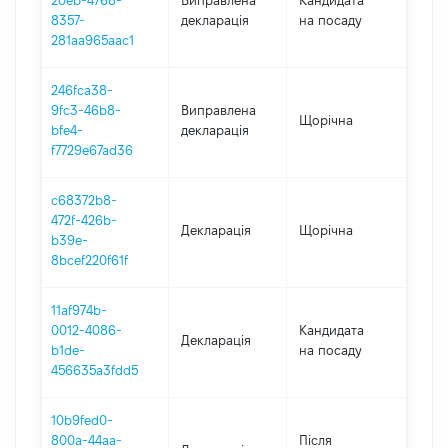
20eb-4768-
Виправлена
Кандидата
2021
8357-
декларація
на посаду
281aa965aac1
246fca38-
9fc3-46b8-
Виправлена
Щорічна
2022
bfe4-
декларація
f7729e67ad36
c68372b8-
472f-426b-
Декларація
Щорічна
2022
b39e-
8bcef220f61f
11af974b-
0012-4086-
Кандидата
Декларація
2021
b1de-
на посаду
456635a3fdd5
10b9fed0-
800a-44aa-
Після