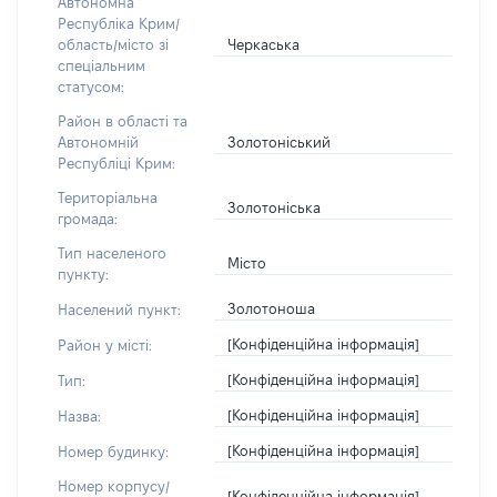
Автономна
Республіка Крим/
Черкаська
область/місто зі
спеціальним
статусом:
Район в області та
Золотоніський
Автономній
Республіці Крим:
Територіальна
Золотоніська
громада:
Тип населеного
Місто
пункту:
Золотоноша
Населений пункт:
[Конфіденційна інформація]
Район у місті:
[Конфіденційна інформація]
Тип:
[Конфіденційна інформація]
Назва:
[Конфіденційна інформація]
Номер будинку:
Номер корпусу/
[Конфіденційна інформація]