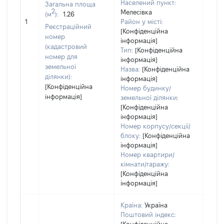
Населений пункт:
Загальна площа
варт
2
Мелесівка
(м
):
1.26
обʼє
1
Район у місті:
варт
Реєстраційний
[Конфіденційна
ост
номер
інформація]
гро
(кадастровий
Тип:
[Конфіденційна
оці
номер для
інформація]
земельної
Назва:
[Конфіденційна
ділянки):
інформація]
[Конфіденційна
Номер будинку/
інформація]
земельної ділянки:
[Конфіденційна
інформація]
Номер корпусу/секції/
блоку:
[Конфіденційна
інформація]
Номер квартири/
кімнати/гаражу:
[Конфіденційна
інформація]
Країна:
Україна
Поштовий індекс: