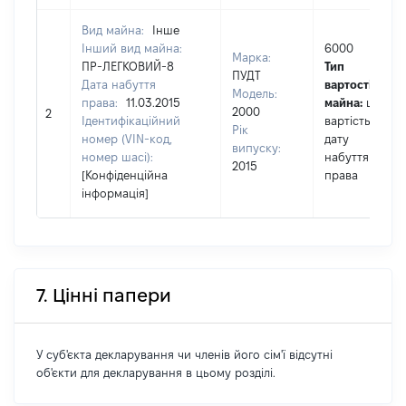
Вид майна:
Інше
Інший вид майна:
6000
Марка:
ПР-ЛЕГКОВИЙ-8
Тип
ПУДТ
Дата набуття
вартості
Модель:
права:
11.03.2015
майна:
це
2000
2
Ідентифікаційний
вартість на
Рік
номер (VIN-код,
дату
випуску:
номер шасі):
набуття
2015
[Конфіденційна
права
інформація]
7. Цінні папери
У суб'єкта декларування чи членів його сім'ї відсутні
об'єкти для декларування в цьому розділі.