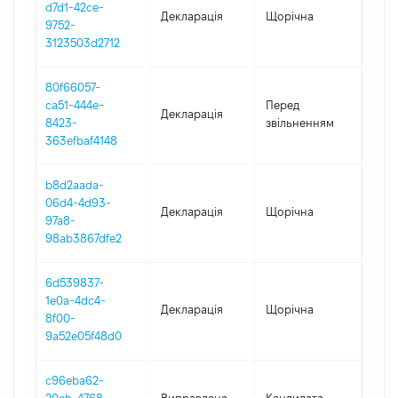
d7d1-42ce-
Декларація
Щорічна
2025
9752-
3123503d2712
80f66057-
01.0
ca51-444e-
Перед
Декларація
-
8423-
звільненням
12.0
363efbaf4148
b8d2aada-
06d4-4d93-
Декларація
Щорічна
2024
97a8-
98ab3867dfe2
6d539837-
1e0a-4dc4-
Декларація
Щорічна
202
8f00-
9a52e05f48d0
c96eba62-