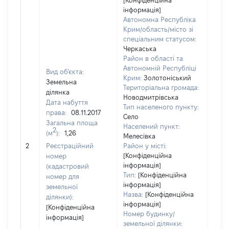
[Конфіденційна
інформація]
Автономна Республіка
Крим/область/місто зі
спеціальним статусом:
Черкаська
Район в області та
Автономній Республіці
Вид об'єкта:
Крим:
Золотоніський
Земельна
Територіальна громада:
ділянка
Новодмитрівська
Дата набуття
Тип населеного пункту:
3176
права:
08.11.2017
Село
Тип
Загальна площа
Населений пункт:
варт
2
(м
):
1,26
Мелесівка
обʼє
2
Реєстраційний
Район у місті:
варт
[Конфіденційна
номер
ост
інформація]
(кадастровий
гро
Тип:
[Конфіденційна
номер для
оці
інформація]
земельної
Назва:
[Конфіденційна
ділянки):
інформація]
[Конфіденційна
Номер будинку/
інформація]
земельної ділянки: