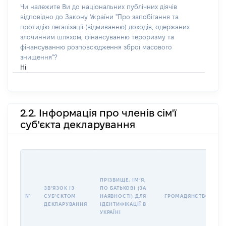
Чи належите Ви до національних публічних діячів
відповідно до Закону України "Про запобігання та
протидію легалізації (відмиванню) доходів, одержаних
злочинним шляхом, фінансуванню тероризму та
фінансуванню розповсюдження зброї масового
знищення"?
Ні
2.2. Інформація про членів сім'ї
суб'єкта декларування
П
І
Б
ПРІЗВИЩЕ, ІМʼЯ,
І
ЗВʼЯЗОК ІЗ
ПО БАТЬКОВІ (ЗА
№
СУБʼЄКТОМ
НАЯВНОСТІ) ДЛЯ
ГРОМАДЯНСТВО
У
ДЕКЛАРУВАННЯ
ІДЕНТИФІКАЦІЇ В
Д
УКРАЇНІ