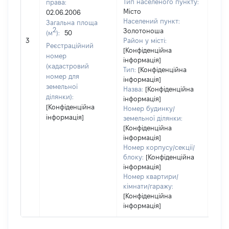
Тип населеного пункту:
права:
300
Місто
02.06.2006
Тип
Населений пункт:
Загальна площа
варт
2
Золотоноша
(м
):
50
обʼє
3
Район у місті:
варт
Реєстраційний
[Конфіденційна
дату
номер
інформація]
набу
(кадастровий
Тип:
[Конфіденційна
пра
номер для
інформація]
земельної
Назва:
[Конфіденційна
ділянки):
інформація]
[Конфіденційна
Номер будинку/
інформація]
земельної ділянки:
[Конфіденційна
інформація]
Номер корпусу/секції/
блоку:
[Конфіденційна
інформація]
Номер квартири/
кімнати/гаражу:
[Конфіденційна
інформація]