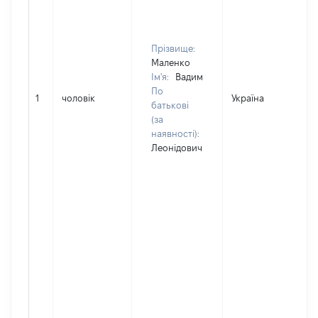
Прізвище:
Маленко
Ім'я:
Вадим
По
1
чоловік
Україна
Д
батькові
(за
наявності):
Леонідович