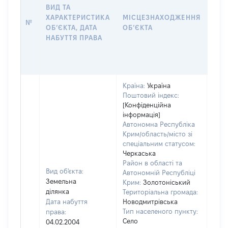
НАБ
ВИД ТА
ПРА
ХАРАКТЕРИСТИКА
МІСЦЕЗНАХОДЖЕННЯ
№
ЗА
ОБʼЄКТА, ДАТА
ОБʼЄКТА
ОС
НАБУТТЯ ПРАВА
ГР
ОЦІ
ГРН
Країна:
Україна
Поштовий індекс:
[Конфіденційна
інформація]
Автономна Республіка
Крим/область/місто зі
спеціальним статусом:
Черкаська
Район в області та
Вид об'єкта:
Автономній Республіці
Земельна
Крим:
Золотоніський
ділянка
Територіальна громада:
Дата набуття
Новодмитрівська
Тип населеного пункту:
права:
3176
Село
04.02.2004
Тип