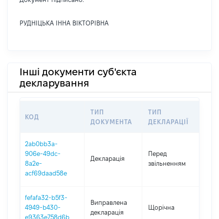
РУДНІЦЬКА ІННА ВІКТОРІВНА
Інші документи суб'єкта
декларування
ТИП
ТИП
КОД
ПЕ
ДОКУМЕНТА
ДЕКЛАРАЦІЇ
2ab0bb3a-
01.0
906e-49dc-
Перед
Декларація
-
8a2e-
звільненням
15.
acf69daad58e
fefafa32-b5f3-
Виправлена
4949-b430-
Щорічна
202
декларація
e9363e758d6b