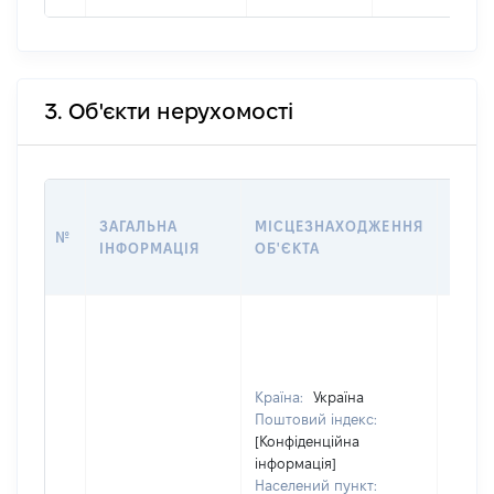
3. Об'єкти нерухомості
ВАРТ
ЗАГАЛЬНА
МІСЦЕЗНАХОДЖЕННЯ
№
НА Д
ІНФОРМАЦІЯ
ОБ'ЄКТА
НАБУ
Країна:
Україна
Поштовий індекс:
[Конфіденційна
інформація]
Населений пункт: