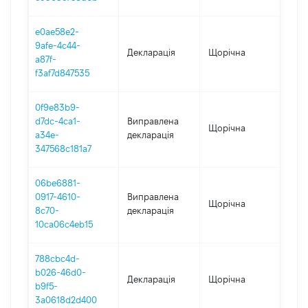
e0ae58e2-
9afe-4c44-
Декларація
Щорічна
202
a87f-
f3af7d847535
0f9e83b9-
d7dc-4ca1-
Виправлена
Щорічна
202
a34e-
декларація
347568c181a7
06be6881-
0917-4610-
Виправлена
Щорічна
202
8c70-
декларація
10ca06c4eb15
788cbc4d-
b026-46d0-
Декларація
Щорічна
202
b9f5-
3a0618d2d400