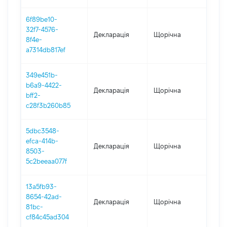
6f89be10-
32f7-4576-
Декларація
Щорічна
202
8f4e-
a7314db817ef
349e451b-
b6a9-4422-
Декларація
Щорічна
202
bff2-
c28f3b260b85
5dbc3548-
efca-414b-
Декларація
Щорічна
201
8503-
5c2beeaa077f
13a5fb93-
8654-42ad-
Декларація
Щорічна
201
81bc-
cf84c45ad304