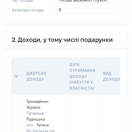
Посада державної служби
Тип посади:
В
Категорія посади:
2. Доходи, у тому числі подарунки
ДАТА
ОТРИМАННЯ
ДЖЕРЕЛО
ВИД
№
ДОХОДУ
ДОХОДУ
ДОХОДУ
(НАБУТТЯ У
ВЛАСНІСТЬ)
Громадянин
України
Прізвище:
Рудніцька
Ім'я:
Тетяна
По батькові (за