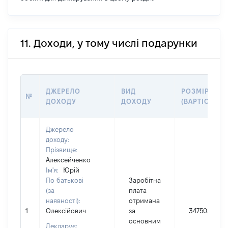
11. Доходи, у тому числі подарунки
ДЖЕРЕЛО
ВИД
РОЗМІР
№
ДОХОДУ
ДОХОДУ
(ВАРТІСТЬ)
Джерело
доходу:
Прізвище:
Алексейченко
Ім'я:
Юрій
По батькові
Заробітна
(за
плата
наявності):
отримана
1
Олексійович
за
347505
основним
Декларує: