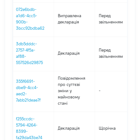
072e6bdb-
0
a1d6-4cc5-
Виправлена
Перед
-
900b-
декларація
звільненням
11
3bcc92bdba62
3db5dddc-
0
2757-4f5a-
Перед
Декларація
-
af88-
звільненням
11
557526d29875
Повідомлення
355f6691-
про суттєві
dbe9-4cc4-
зміни y
-
2
aed2-
майновому
7abb21deae7f
стані
f255ccdc-
5794-4264-
Декларація
Щорічна
2
8399-
fa29da43be74