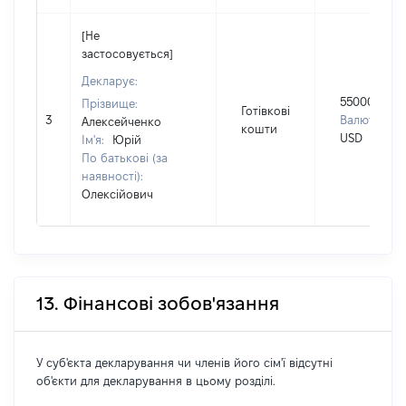
[Не
застосовується]
Декларує:
55000
Прізвище:
Готівкові
3
Валюта:
Алексейченко
кошти
USD
Ім'я:
Юрій
По батькові (за
наявності):
Олексійович
13. Фінансові зобов'язання
У суб'єкта декларування чи членів його сім'ї відсутні
об'єкти для декларування в цьому розділі.