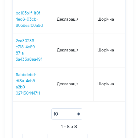
bc165b1f-1f0f-
4ed6-93cb-
Декларація
Щорічна
2
8059eaf00a9d
2ea30236-
c718-4e69-
Декларація
Щорічна
2
871a-
5a433a8ea49f
6abbdebd-
df8a-4ab5-
Декларація
Щорічна
2
a2b0-
027130444711
1 - 8 з 8