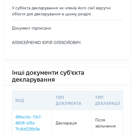
У суб'єкта декларування чи членів його сім'ї відсутні
об'єкти для декларування в цьому розділі.
Документ підписано:
АЛЕКСЕЙЧЕНКО ЮРІЙ ОЛЕКСІЙОВИЧ
Інші документи суб'єкта
декларування
ТИП
ТИП
КОД
П
ДОКУМЕНТА
ДЕКЛАРАЦІЇ
49fecfdc-17b7-
Після
4608-b5fa-
Декларація
2
звільнення
7fc8df228b5e