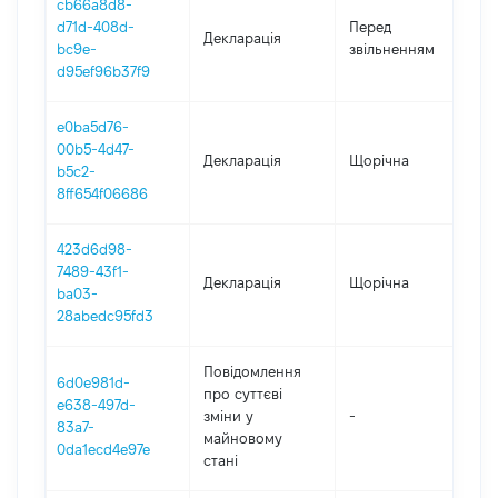
cb66a8d8-
01
d71d-408d-
Перед
Декларація
-
bc9e-
звільненням
07
d95ef96b37f9
e0ba5d76-
00b5-4d47-
Декларація
Щорічна
2
b5c2-
8ff654f06686
423d6d98-
7489-43f1-
Декларація
Щорічна
20
ba03-
28abedc95fd3
Повідомлення
6d0e981d-
про суттєві
e638-497d-
зміни y
-
20
83a7-
майновому
0da1ecd4e97e
стані