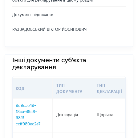
об'єкти для декларування в цьому розділі.
Документ підписано:
РАЗВАДОВСЬКИЙ ВІКТОР ЙОСИПОВИЧ
Інші документи суб'єкта
декларування
ТИП
ТИП
КОД
П
ДОКУМЕНТА
ДЕКЛАРАЦІЇ
9d9cae49-
18ca-49a8-
Декларація
Щорічна
2
98f3-
ccff980ec2e7