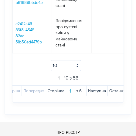
b61689b5de45
стані
Повідомлення
e2412a49-
про суттєві
56f8-4345-
зміни y
-
20
82ad-
майновому
51b30ed4479b
стані
1 - 10 з 56
Перша
Попередня
Сторінка
з
6
Наступна
Остання
ПРО РЕЄСТР