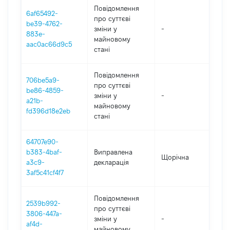
Повідомлення
6af65492-
про суттєві
be39-4762-
зміни y
-
20
883e-
майновому
aac0ac66d9c5
стані
Повідомлення
706be5a9-
про суттєві
be86-4859-
зміни y
-
20
a21b-
майновому
fd396d18e2eb
стані
64707e90-
b383-4baf-
Виправлена
Щорічна
2
a3c9-
декларація
3af5c41cf4f7
Повідомлення
2539b992-
про суттєві
3806-447a-
зміни y
-
20
af4d-
майновому