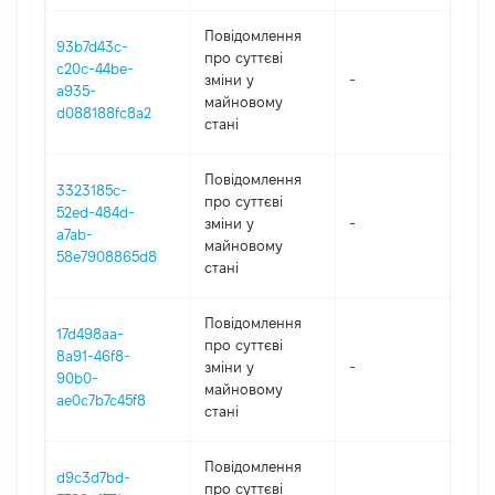
Повідомлення
93b7d43c-
про суттєві
c20c-44be-
зміни y
-
2
a935-
майновому
d088188fc8a2
стані
Повідомлення
3323185c-
про суттєві
52ed-484d-
зміни y
-
2
a7ab-
майновому
58e7908865d8
стані
Повідомлення
17d498aa-
про суттєві
8a91-46f8-
зміни y
-
2
90b0-
майновому
ae0c7b7c45f8
стані
Повідомлення
d9c3d7bd-
про суттєві