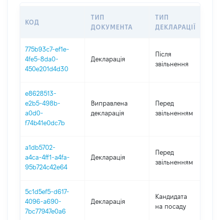
ТИП
ТИП
КОД
П
ДОКУМЕНТА
ДЕКЛАРАЦІЇ
775b93c7-ef1e-
Після
4fe5-8da0-
Декларація
2
звільнення
450e201d4d30
e8628513-
01
e2b5-498b-
Виправлена
Перед
-
a0d0-
декларація
звільненням
2
f74b41e0dc7b
a1db5702-
01
Перед
a4ca-4ff1-a4fa-
Декларація
-
звільненням
95b724c42e64
2
5c1d5ef5-d617-
Кандидата
4096-a690-
Декларація
2
на посаду
7bc77947e0a6