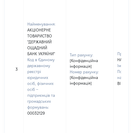
Найменування:
АКЦІОНЕРНЕ
ТОВАРИСТВО
"ДЕРЖАВНИЙ
ОЩАДНИЙ
БАНК УКРАЇНИ"
Прізвищ
Тип рахунку:
Код в Єдиному
НАУМЕН
[Конфіденційна
державному
Ім'я:
ОЛ
інформація]
3
реєстрі
По батьк
Номер рахунку:
юридичних
[Конфіденційна
наявност
інформація]
осіб, фізичних
ВІКТОР
осіб –
підприємців та
громадських
формувань:
00032129