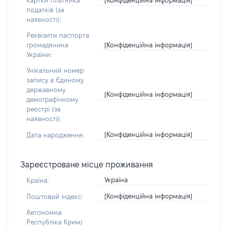
картки платника
податків (за
наявності):
Реквізити паспорта
[Конфіденційна інформація]
громадянина
України:
Унікальний номер
запису в Єдиному
державному
[Конфіденційна інформація]
демографічному
реєстрі (за
наявності):
[Конфіденційна інформація]
Дата народження:
Зареєстроване місце проживання
Україна
Країна:
[Конфіденційна інформація]
Поштовий індекс:
Автономна
Республіка Крим/