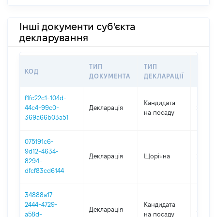
Інші документи суб'єкта
декларування
ТИП
ТИП
КОД
ПЕРІ
ДОКУМЕНТА
ДЕКЛАРАЦІЇ
f1fc22c1-104d-
Кандидата
44c4-99c0-
Декларація
2023
на посаду
369a66b03a51
075191c6-
9d12-4634-
Декларація
Щорічна
2023
8294-
dfcf83cd6144
34888a17-
2444-4729-
Кандидата
Декларація
2021
a58d-
на посаду