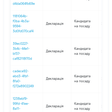
d4da064fb69e
1181064b-
f0ba-4b3a-
Кандидата
Декларація
2021
9594-
на посаду
3d0fd070caf4
39ec0227-
3b4c-44e1-
Кандидата
Декларація
2021
bf37-
на посаду
caf82118f70d
cadece92-
ebd3-4fbf-
Кандидата
Декларація
2020
8fa0-
на посаду
f272e8902249
1238ebf9-
99fd-41ee-
Кандидата
Декларація
2020
8a11-
на посаду