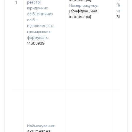
реєстрі
1
По батьк
Номер рахунку:
юридичних
[Конфіденційна
наявност
осіб, фізичних
інформація]
ВІКТОР
осіб –
підприємців та
громадських
формувань:
14305909
Найменування:
АКЦІОНЕРНЕ