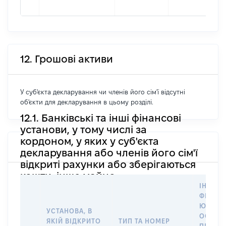
12. Грошові активи
У суб'єкта декларування чи членів його сім'ї відсутні
об'єкти для декларування в цьому розділі.
12.1. Банківські та інші фінансові
установи, у тому числі за
кордоном, у яких у суб'єкта
декларування або членів його сім'ї
відкриті рахунки або зберігаються
кошти, інше майно
ІНФОР
ФІЗИЧН
ЮРИДИ
УСТАНОВА, В
ОСОБУ,
ЯКІЙ ВІДКРИТО
ТИП ТА НОМЕР