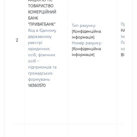
ТОВАРИСТВО
КОМЕРЦІЙНИЙ
БАНК
"ПРИВАТБАНК"
Прізвищ
Тип рахунку:
Код в Єдиному
НАУМЕН
[Конфіденційна
державному
Ім'я:
ОЛ
інформація]
2
реєстрі
По батьк
Номер рахунку:
юридичних
[Конфіденційна
наявност
інформація]
осіб, фізичних
ВІКТОР
осіб –
підприємців та
громадських
формувань:
14360570