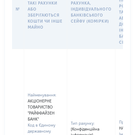
ПРАВО
ТАКІ РАХУНКИ
РАХУНКА,
РОЗПО
№
АБО
ІНДИВІДУАЛЬНОГО
ТАКИМ
ЗБЕРІГАЮТЬСЯ
БАНКІВСЬКОГО
АБО М
КОШТИ ЧИ ІНШЕ
СЕЙФУ (КОМІРКИ)
ДО
МАЙНО
ІНДИВ
БАНКІ
СЕЙФУ 
Найменування:
АКЦІОНЕРНЕ
ТОВАРИСТВО
"РАЙФФАЙЗЕН
БАНК"
Прізвищ
Тип рахунку:
Код в Єдиному
НАУМЕН
[Конфіденційна
державному
Ім'я:
ОЛ
інформація]