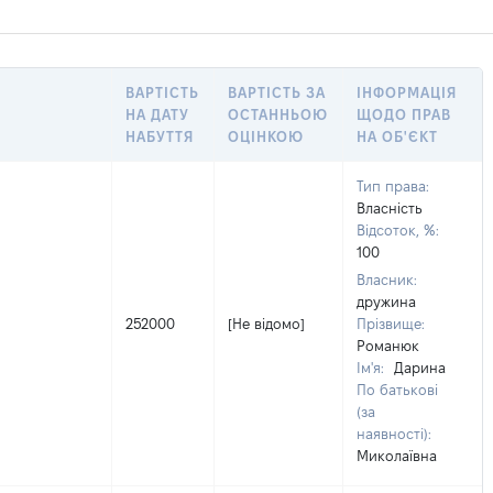
ВАРТІСТЬ
ВАРТІСТЬ ЗА
ІНФОРМАЦІЯ
НА ДАТУ
ОСТАННЬОЮ
ЩОДО ПРАВ
НАБУТТЯ
ОЦІНКОЮ
НА ОБ'ЄКТ
Тип права:
Власність
Відсоток, %:
100
Власник:
дружина
252000
[Не відомо]
Прізвище:
Романюк
Ім'я:
Дарина
По батькові
(за
наявності):
Миколаївна