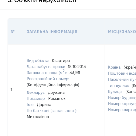
3. Об'єкти нерухомості
№
ЗАГАЛЬНА ІНФОРМАЦІЯ
МІСЦЕЗНАХ
Вид об'єкта:
Квартира
Дата набуття права:
18.10.2013
Країна:
Украї
2
Загальна площа (м
):
33,96
Поштовий інд
Реєстраційний номер:
Населений пу
[Конфіденційна інформація]
Тип вулиці:
[К
1
Вулиця:
[Конф
Декларує:
дружина
Номер будинк
Прізвище:
Романюк
Номер корпус
Ім'я:
Дарина
Номер кварти
По батькові (за наявності):
Миколаївна