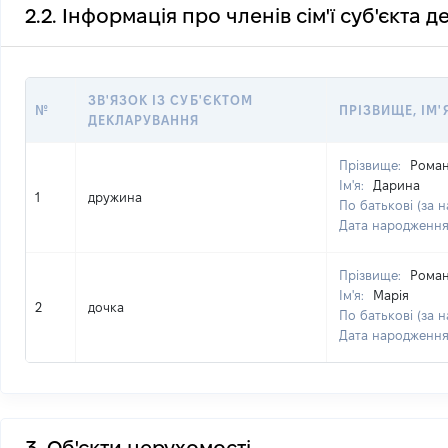
2.2. Інформація про членів сім'ї суб'єкта 
ЗВ'ЯЗОК ІЗ СУБ'ЄКТОМ
№
ПРІЗВИЩЕ, ІМ'
ДЕКЛАРУВАННЯ
Прізвище:
Рома
Ім'я:
Дарина
1
дружина
По батькові (за н
Дата народженн
Прізвище:
Рома
Ім'я:
Марія
2
дочка
По батькові (за н
Дата народженн