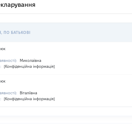
декларування
Я, ПО БАТЬКОВІ
нюк
аявності):
Миколаївна
я:
[Конфіденційна інформація]
нюк
аявності):
Віталіївна
я:
[Конфіденційна інформація]