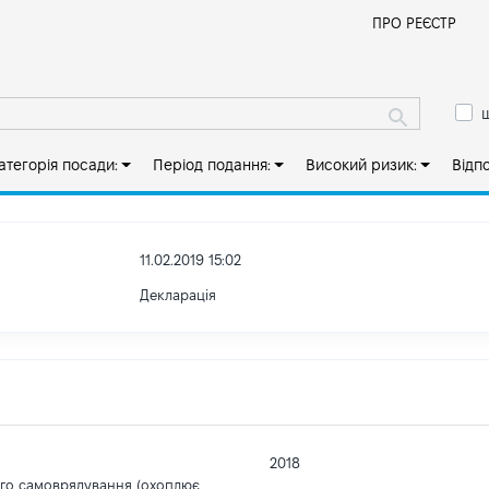
Й
ПРО РЕЄСТР
ш
атегорія посади:
Період подання:
Високий ризик:
Відп
11.02.2019 15:02
Декларація
2018
ого самоврядування (охоплює