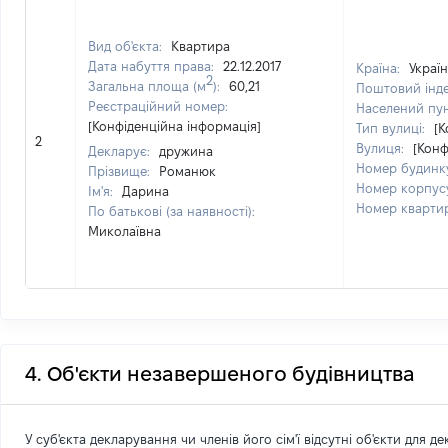
Вид об'єкта:
Квартира
Дата набуття права:
22.12.2017
Країна:
Украї
2
Загальна площа (м
):
60,21
Поштовий інд
Реєстраційний номер:
Населений пу
[Конфіденційна інформація]
Тип вулиці:
[К
2
Вулиця:
[Конф
Декларує:
дружина
Номер будинк
Прізвище:
Романюк
Номер корпус
Ім'я:
Дарина
Номер кварти
По батькові (за наявності):
Миколаївна
4. Об'єкти незавершеного будівництва
У суб'єкта декларування чи членів його сім'ї відсутні об'єкти для д