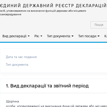
ЄДИНИЙ ДЕРЖАВНИЙ РЕЄСТР ДЕКЛАРАЦІ
осіб, уповноважених на виконання функцій держави або місцевого
самоврядування
Вид декларації:
Рік:
Тип документа:
Тип посади:
К
Дата та час подання:
Тип документа:
1. Вид декларації та звітний період
Щорічна
особи, уповноваженої на виконання функцій держави або місцев