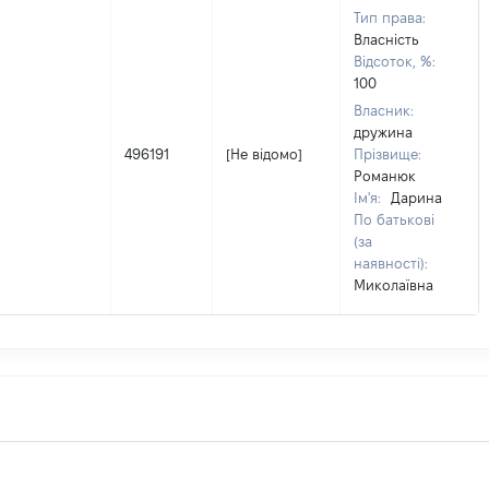
Тип права:
Власність
Відсоток, %:
100
Власник:
дружина
496191
[Не відомо]
Прізвище:
Романюк
Ім'я:
Дарина
По батькові
(за
наявності):
Миколаївна