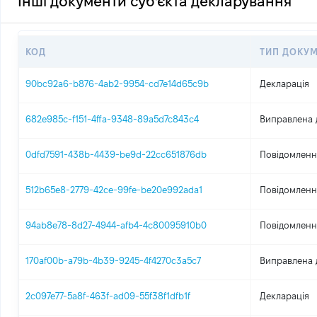
Інші документи суб'єкта декларування
КОД
ТИП ДОКУ
90bc92a6-b876-4ab2-9954-cd7e14d65c9b
Декларація
682e985c-f151-4ffa-9348-89a5d7c843c4
Виправлена 
0dfd7591-438b-4439-be9d-22cc651876db
Повідомлення
512b65e8-2779-42ce-99fe-be20e992ada1
Повідомлення
94ab8e78-8d27-4944-afb4-4c80095910b0
Повідомлення
170af00b-a79b-4b39-9245-4f4270c3a5c7
Виправлена 
2c097e77-5a8f-463f-ad09-55f38f1dfb1f
Декларація