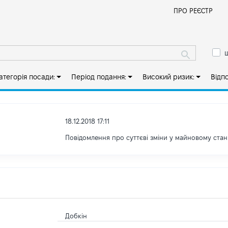
Й
ПРО РЕЄСТР
ш
атегорія посади:
Період подання:
Високий ризик:
Відп
18.12.2018 17:11
Повідомлення про суттєві зміни y майновому стан
Добкін