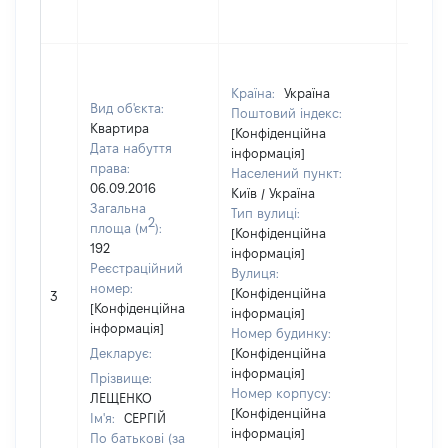
Країна:
Україна
Вид об'єкта:
Поштовий індекс:
Квартира
[Конфіденційна
Дата набуття
інформація]
права:
Населений пункт:
06.09.2016
Київ / Україна
Загальна
Тип вулиці:
2
площа (м
):
[Конфіденційна
192
інформація]
Реєстраційний
Вулиця:
номер:
[Конфіденційна
3
75500
[Конфіденційна
інформація]
інформація]
Номер будинку:
Декларує:
[Конфіденційна
інформація]
Прізвище:
Номер корпусу:
ЛЕЩЕНКО
[Конфіденційна
Ім'я:
СЕРГІЙ
інформація]
По батькові (за