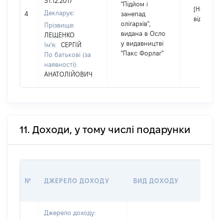
31.12.2017
"Підйом і
[Не
Декларує:
4
занепад
відомо]
олігархів",
Прізвище:
видана в Осло
ЛЕЩЕНКО
у видавництві
Ім'я:
СЕРГІЙ
"Пакс Форлаг"
По батькові (за
наявності):
АНАТОЛІЙОВИЧ
11. Доходи, у тому числі подарунки
№
ДЖЕРЕЛО ДОХОДУ
ВИД ДОХОДУ
(
Джерело доходу: