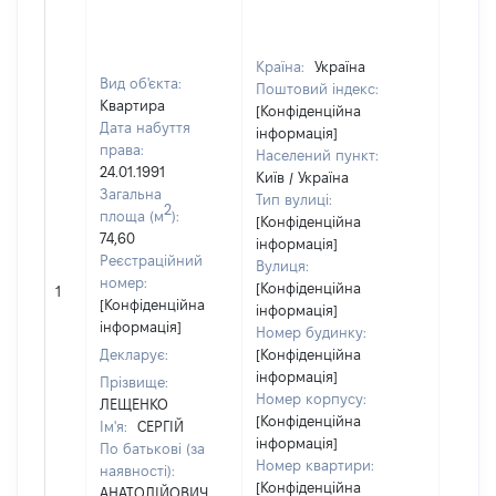
Країна:
Україна
Вид об'єкта:
Поштовий індекс:
Квартира
[Конфіденційна
Дата набуття
інформація]
права:
Населений пункт:
24.01.1991
Київ / Україна
Загальна
Тип вулиці:
2
площа (м
):
[Конфіденційна
74,60
інформація]
Реєстраційний
Вулиця:
[Не
номер:
[Конфіденційна
1
відом
[Конфіденційна
інформація]
інформація]
Номер будинку:
Декларує:
[Конфіденційна
інформація]
Прізвище:
Номер корпусу:
ЛЕЩЕНКО
[Конфіденційна
Ім'я:
СЕРГІЙ
інформація]
По батькові (за
Номер квартири:
наявності):
[Конфіденційна
АНАТОЛІЙОВИЧ