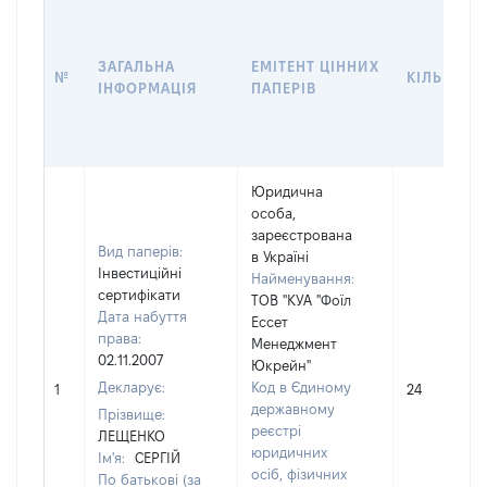
ЗАГАЛЬНА
ЕМІТЕНТ ЦІННИХ
№
КІЛЬКІСТ
ІНФОРМАЦІЯ
ПАПЕРІВ
Юридична
особа,
зареєстрована
Вид паперів:
в Україні
Інвестиційні
Найменування:
сертифікати
ТОВ "КУА "Фоїл
Дата набуття
Ессет
права:
Менеджмент
02.11.2007
Юкрейн"
Декларує:
Код в Єдиному
1
24
державному
Прізвище:
реєстрі
ЛЕЩЕНКО
юридичних
Ім'я:
СЕРГІЙ
осіб, фізичних
По батькові (за