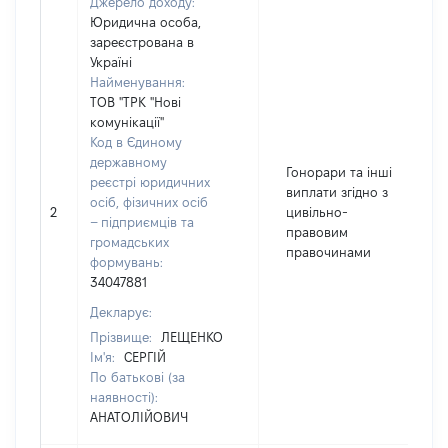
Джерело доходу:
Юридична особа,
зареєстрована в
Україні
Найменування:
ТОВ "ТРК "Нові
комунікації"
Код в Єдиному
державному
Гонорари та інші
реєстрі юридичних
виплати згідно з
осіб, фізичних осіб
2
цивільно-
– підприємців та
правовим
громадських
правочинами
формувань:
34047881
Декларує:
Прізвище:
ЛЕЩЕНКО
Ім'я:
СЕРГІЙ
По батькові (за
наявності):
АНАТОЛІЙОВИЧ