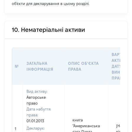
об'єкти для декларування в цьому розділі.
10. Нематеріальні активи
ВАРТІСТЬ
АКТИВУ Н
ЗАГАЛЬНА
ОПИС ОБ'ЄКТА
№
ДАТУ
ІНФОРМАЦІЯ
ПРАВА
ВИНИКНЕ
ПРАВА
Вид активу:
Авторське
право
Дата набуття
права:
книга
01.01.2013
"Американська
[Не
Декларує:
1
сага Павла
відомо]