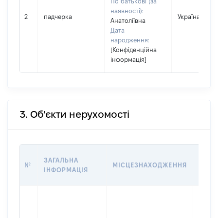
По батькові (за
наявності):
2
падчерка
Україна
Анатоліївна
Дата
народження:
[Конфіденційна
інформація]
3. Об'єкти нерухомості
ВАРТ
ЗАГАЛЬНА
№
МІСЦЕЗНАХОДЖЕННЯ
НА Д
ІНФОРМАЦІЯ
НАБУ