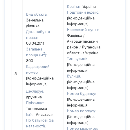
Країна:
Україна
Поштовий індекс:
Вид об'єкта:
[Конфіденційна
Земельна
інформація]
ділянка
Населений пункт:
Дата набуття
Фащівка /
права:
Антрацитівський
08.04.2011
район / Луганська
Загальна
область / Україна
2
площа (м
):
Тип вулиці:
800
[Конфіденційна
Кадастровий
інформація]
[Не
номер:
5
Вулиця:
відом
[Конфіденційна
[Конфіденційна
інформація]
інформація]
Декларує:
Номер будинку:
дружина
[Конфіденційна
Прізвище:
інформація]
Топольська
Номер корпусу:
Ім'я:
Анастасія
[Конфіденційна
По батькові (за
інформація]
наявності):
Номер квартири: