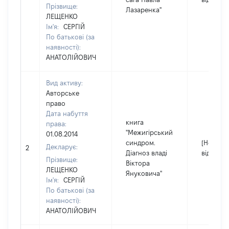
Прізвище:
Лазаренка"
ЛЕЩЕНКО
Ім'я:
СЕРГІЙ
По батькові (за
наявності):
АНАТОЛІЙОВИЧ
Вид активу:
Авторське
право
Дата набуття
книга
права:
"Межигірський
01.08.2014
синдром.
[Не
Декларує:
2
Діагноз владі
відомо]
Прізвище:
Віктора
ЛЕЩЕНКО
Януковича"
Ім'я:
СЕРГІЙ
По батькові (за
наявності):
АНАТОЛІЙОВИЧ