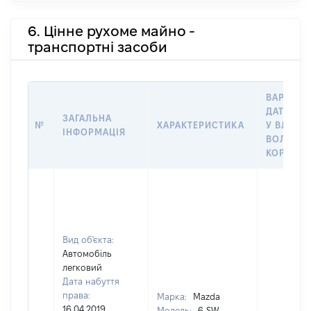
6. Цінне рухоме майно -
транспортні засоби
ВАРТІСТ
ДАТУ НА
ЗАГАЛЬНА
№
ХАРАКТЕРИСТИКА
У ВЛАСНІ
ІНФОРМАЦІЯ
ВОЛОДІН
КОРИСТ
Вид об'єкта:
Автомобіль
легковий
Дата набуття
права:
Марка:
Mazda
16.04.2019
Модель:
6 SW