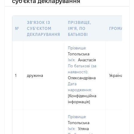
суб'єкта декларування
ЗВ'ЯЗОК ІЗ
ПРІЗВИЩЕ,
№
СУБ'ЄКТОМ
ІМ'Я, ПО
ГРОМАДЯН
ДЕКЛАРУВАННЯ
БАТЬКОВІ
Прізвище:
Топольська
Ім'я:
Анастасія
По батькові (за
наявності):
1
дружина
Україна
Олександрівна
Дата
народження:
[Конфіденційна
інформація]
Прізвище:
Топольська
Ім'я:
Уляна