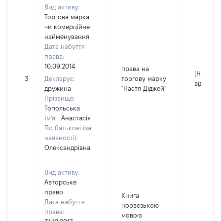
Вид активу:
Торгова марка
чи комерційне
найменування
Дата набуття
права:
10.09.2014
права на
[Не
3
Декларує:
торгову марку
відомо]
дружина
"Настя Діджей"
Прізвище:
Топольська
Ім'я:
Анастасія
По батькові (за
наявності):
Олександрівна
Вид активу:
Авторське
право
Книга
Дата набуття
норвезькою
права:
мовою