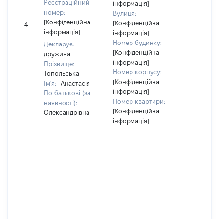
Реєстраційний
інформація]
номер:
Вулиця:
[Не
[Конфіденційна
[Конфіденційна
4
відом
інформація]
інформація]
Номер будинку:
Декларує:
[Конфіденційна
дружина
інформація]
Прізвище:
Номер корпусу:
Топольська
[Конфіденційна
Ім'я:
Анастасія
інформація]
По батькові (за
Номер квартири:
наявності):
[Конфіденційна
Олександрівна
інформація]