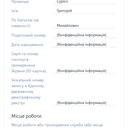
Суркіс
Прізвище:
Григорій
Ім'я:
По батькові (за
Михайлович
наявності):
[Конфіденційна інформація]
Податковий номер:
[Конфіденційна інформація]
Дата народження:
Серія та номер
паспорта
громадянина
[Конфіденційна інформація]
України (ID-картка):
Унікальний номер
запису в Єдиному
державному
демографічному
[Конфіденційна інформація]
реєстрі:
Місце роботи:
Місце роботи або проходження служби
(або місце