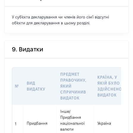
У суб'єкта декларування чи членів його сім'ї відсутні
об'єкти для декларування в цьому розділі.
9. Видатки
ПРЕДМЕТ
КРАЇНА, У
ПРАВОЧИНУ,
ВИД
ЯКІЙ БУЛО
Р
№
ЯКИЙ
ВИДАТКУ
ЗДІЙСНЕНО
В
СПРИЧИНИВ
ВИДАТОК
ВИДАТОК
Інше
/
Придбання
Придбання
національної
Україна
2
1
валюти