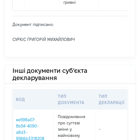
гривні
Документ підписано:
СУРКІС ГРИГОРІЙ МИХАЙЛОВИЧ
Інші документи суб'єкта
декларування
ТИП
ТИП
КОД
ПЕ
ДОКУМЕНТА
ДЕКЛАРАЦІЇ
Повідомлення
ee598a07-
про суттєві
8b54-4090-
зміни y
-
202
a8d3-
майновому
9566b3318208