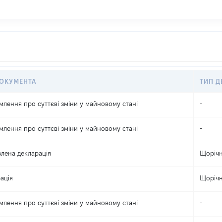
ДОКУМЕНТА
ТИП Д
млення про суттєві зміни y майновому стані
-
млення про суттєві зміни y майновому стані
-
лена декларація
Щоріч
ація
Щоріч
млення про суттєві зміни y майновому стані
-