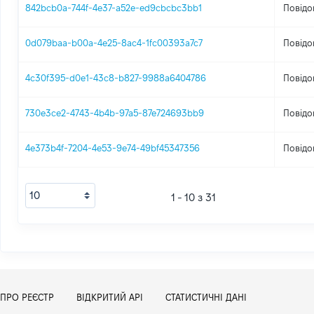
842bcb0a-744f-4e37-a52e-ed9cbcbc3bb1
Повідо
0d079baa-b00a-4e25-8ac4-1fc00393a7c7
Повідо
4c30f395-d0e1-43c8-b827-9988a6404786
Повідо
730e3ce2-4743-4b4b-97a5-87e724693bb9
Повідо
4e373b4f-7204-4e53-9e74-49bf45347356
Повідо
1 - 10 з 31
ПРО РЕЄСТР
ВІДКРИТИЙ АРІ
СТАТИСТИЧНІ ДАНІ