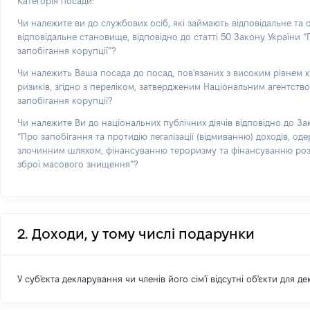
Категорія посади:
Чи належите ви до службових осіб, які займають відповідальне та
відповідальне становище, відповідно до статті 50 Закону України 
запобігання корупції”?
Чи належить Ваша посада до посад, пов'язаних з високим рівнем 
ризиків, згідно з переліком, затвердженим Національним агентств
запобігання корупції?
Чи належите Ви до національних публічних діячів відповідно до За
“Про запобігання та протидію легалізації (відмиванню) доходів, од
злочинним шляхом, фінансуванню тероризму та фінансуванню р
зброї масового знищення”?
2. Доходи, у тому числі подарунки
У суб'єкта декларування чи членів його сім'ї відсутні об'єкти для д