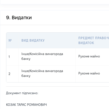
9. Видатки
ПРЕДМЕТ ПРАВОЧ
№
ВИД ВИДАТКУ
ВИДАТОК
Інше
/
Комісійна винагорода
Рухоме майно
1
банку
Інше
/
Комісійна винагорода
Рухоме майно
2
банку
Документ підписано:
КОЗАК ТАРАС РОМАНОВИЧ