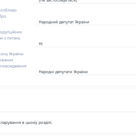
[Не застосовується]
 особливо
“Про
Народний депутат України
корупційних
ом з питань
Ні
кону України
ержаних
озповсюдження
Народні депутати України
екларування в цьому розділі.