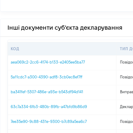
Інші документи суб'єкта декларування
КОД
ТИП 
aea069c2-2cc6-4174-b133-e2405ee5ba77
Повідо
5a11cdc7-a300-4390-adf8-3cb0ec8ef7ff
Повідо
ba341fef-5307-486e-a93e-b543df94d141
Виправ
63c7a334-6fb3-480b-89fb-a47bfd9b86d9
Деклар
7ee35e90-9c88-431e-9300-b7c89a5ea6c7
Повідо