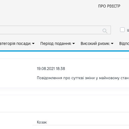
Й
ПРО РЕЄСТР
ш
атегорія посади:
Період подання:
Високий ризик:
Відп
19.08.2021 18:38
Повідомлення про суттєві зміни y майновому стан
Козак