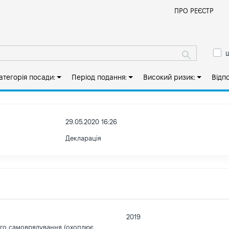
Й
ПРО РЕЄСТР
ш
атегорія посади:
Період подання:
Високий ризик:
Відп
29.05.2020 16:26
Декларація
2019
ого самоврядування (охоплює