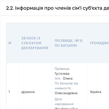
2.2. Інформація про членів сім'ї суб'єкта 
ЗВ'ЯЗОК ІЗ
ПРІЗВИЩЕ, ІМ'Я,
№
СУБ'ЄКТОМ
ГРОМАДЯН
ПО БАТЬКОВІ
ДЕКЛАРУВАННЯ
Прізвище:
Густєлєва
Ім'я:
Олена
По батькові (за
наявності):
1
дружина
Україна
Олександрівна
Дата
народження:
[Конфіденційна