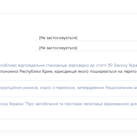
[Не застосовується]
[Не застосовується]
особливо відповідальне становище, відповідно до статті 50 Закону Укра
втономної Республіки Крим, юрисдикція якого поширюється на територію
орупційних ризиків, згідно з переліком, затвердженим Національним аг
акону України “Про запобігання та протидію легалізації (відмиванню) 