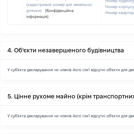
Номер будинк
(кадастровий номер для земельної
Номер корпус
ділянки):
[Конфіденційна
Номер кварти
інформація]
4. Об'єкти незавершеного будівництва
У суб'єкта декларування чи членів його сім'ї відсутні об'єкти для д
5. Цінне рухоме майно (крім транспортних
У суб'єкта декларування чи членів його сім'ї відсутні об'єкти для д