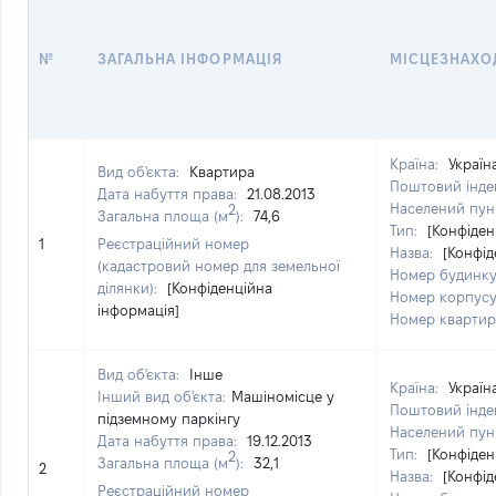
№
ЗАГАЛЬНА ІНФОРМАЦІЯ
МІСЦЕЗНАХО
Країна:
Україн
Вид об'єкта:
Квартира
Поштовий інде
Дата набуття права:
21.08.2013
Населений пун
2
Загальна площа (м
):
74,6
Тип:
[Конфіден
1
Реєстраційний номер
Назва:
[Конфід
(кадастровий номер для земельної
Номер будинк
ділянки):
[Конфіденційна
Номер корпус
інформація]
Номер кварти
Вид об'єкта:
Інше
Країна:
Україн
Інший вид об'єкта:
Машіномісце у
Поштовий інде
підземному паркінгу
Населений пун
Дата набуття права:
19.12.2013
Тип:
[Конфіден
2
Загальна площа (м
):
32,1
2
Назва:
[Конфід
Реєстраційний номер