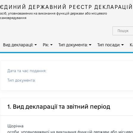
ЄДИНИЙ ДЕРЖАВНИЙ РЕЄСТР ДЕКЛАРАЦІ
осіб, уповноважених на виконання функцій держави або місцевого
самоврядування
Вид декларації:
Рік:
Тип документа:
Тип посади:
К
Дата та час подання:
Тип документа:
1. Вид декларації та звітний період
Щорічна
особи, уповноваженої на виконання функцій держави або місцев