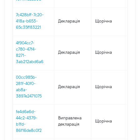
7c428bff-7c20-
418a-b653-
Декларація
Щорічна
2020
65c35ff83221
4f904cc7-
c780-47f4-
Декларація
Щорічна
2019
8271-
3ab212abd6a6
00cc985b-
281f-40f0-
Декларація
Щорічна
2018
ab8a-
3897e2471075
fe4d6e6d-
44c2-4379-
Виправлена
Щорічна
2017
b1fd-
декларація
86f16de8c0f2