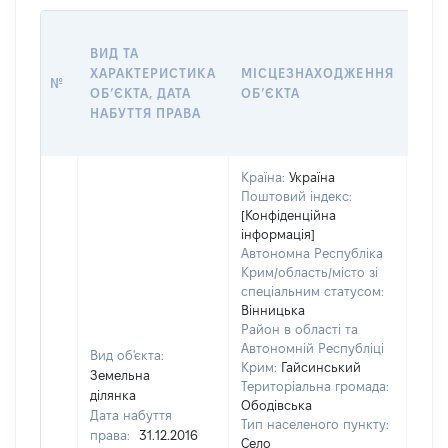
ВАР
ВИД ТА
ДАТ
ХАРАКТЕРИСТИКА
МІСЦЕЗНАХОДЖЕННЯ
ПРА
№
ОБʼЄКТА, ДАТА
ОБʼЄКТА
ОС
НАБУТТЯ ПРАВА
ГР
ОЦІ
Країна:
Україна
Поштовий індекс:
[Конфіденційна
інформація]
Автономна Республіка
Крим/область/місто зі
спеціальним статусом:
Вінницька
Район в області та
Автономній Республіці
Вид об'єкта:
Крим:
Гайсинський
Земельна
Територіальна громада:
ділянка
Ободівська
Дата набуття
Тип населеного пункту:
права:
31.12.2016
Село