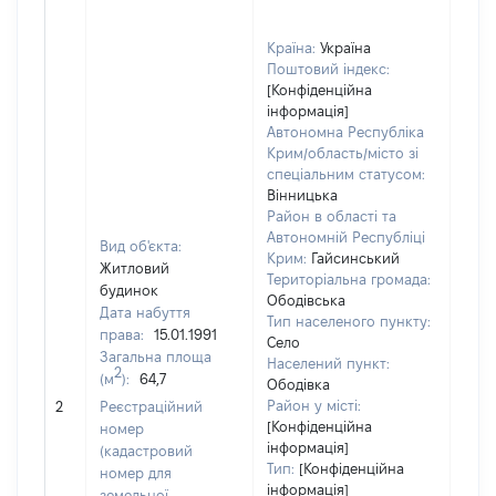
Країна:
Україна
Поштовий індекс:
[Конфіденційна
інформація]
Автономна Республіка
Крим/область/місто зі
спеціальним статусом:
Вінницька
Район в області та
Автономній Республіці
Вид об'єкта:
Крим:
Гайсинський
Житловий
Територіальна громада:
будинок
Ободівська
Дата набуття
Тип населеного пункту:
права:
15.01.1991
Село
Загальна площа
1736
Населений пункт:
2
(м
):
64,7
Тип 
Ободівка
обʼє
Район у місті:
2
Реєстраційний
варт
[Конфіденційна
номер
інформація]
набу
(кадастровий
Тип:
[Конфіденційна
номер для
інформація]
земельної