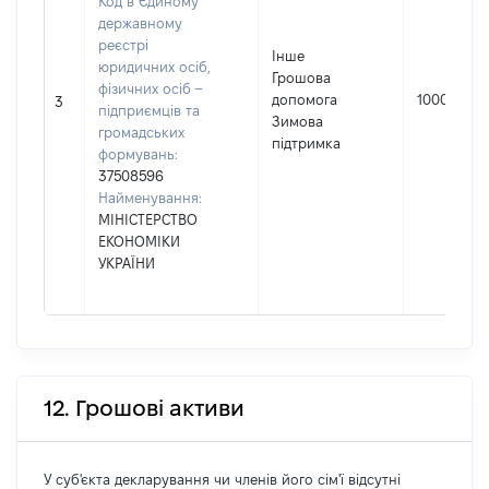
Код в Єдиному
державному
реєстрі
Інше
юридичних осіб,
Грошова
фізичних осіб –
допомога
1000
3
підприємців та
Зимова
громадських
підтримка
формувань:
37508596
Найменування:
МІНІСТЕРСТВО
ЕКОНОМІКИ
УКРАЇНИ
12. Грошові активи
У суб'єкта декларування чи членів його сім'ї відсутні