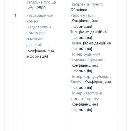
Загальна площа
Населений пункт:
2
(м
):
2500
Ободівка
[Не
1
Реєстраційний
Район у місті:
заст
[Конфіденційна
номер
інформація]
(кадастровий
Тип:
[Конфіденційна
номер для
інформація]
земельної
Назва:
[Конфіденційна
ділянки):
інформація]
[Конфіденційна
Номер будинку/
інформація]
земельної ділянки:
[Конфіденційна
інформація]
Номер корпусу/секції/
блоку:
[Конфіденційна
інформація]
Номер квартири/
кімнати/гаражу:
[Конфіденційна
інформація]