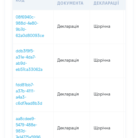
КОД
ПЕР
ДОКУМЕНТА
ДЕКЛАРАЦІЇ
08f6940c-
988d-4e80-
Декларація
Щорічна
2025
9b7d-
62a0d80093ce
ddb3f9f5-
a31e-4da7-
Декларація
Щорічна
2023
ab9d-
eb57ca33062a
fdd81bb7-
a37b-4111-
Декларація
Щорічна
2022
a4a3-
c6df7ead8b3d
aa8cdee9-
5479-488e-
Декларація
Щорічна
2021
987d-
7e14775a5996