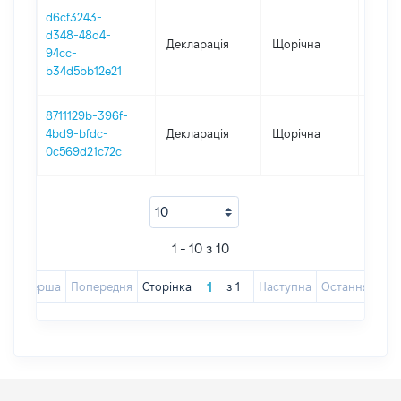
d6cf3243-
d348-48d4-
Декларація
Щорічна
2017
94cc-
b34d5bb12e21
8711129b-396f-
4bd9-bfdc-
Декларація
Щорічна
2016
0c569d21c72c
1 - 10 з 10
Перша
Попередня
Сторінка
з
1
Наступна
Остання