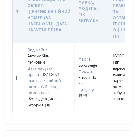
МАРКА,
ОБʼЄКТ,
ПРАВА АБО
МОДЕЛЬ,
№
ІДЕНТИФІКАЦІЙНИЙ
ЗА
РІК
НОМЕР (ЗА
ОСТАННЬ
ВИПУСКУ
НАЯВНОСТІ), ДАТА
ГРОШОВО
НАБУТТЯ ПРАВА
ОЦІНКОЮ,
ГРН
Вид майна:
Автомобіль
16000
Марка:
легковий
Тип
Volkswagen
Дата набуття
вартості
Модель:
права:
12.11.2021
майна:
це
Passat B5
1
Ідентифікаційний
вартість на
Рік
номер (VIN-код,
дату
випуску:
номер шасі):
набуття
1999
[Конфіденційна
права
інформація]