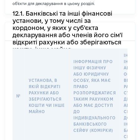
об'єкти для декларування в цьому розділі.
12.1. Банківські та інші фінансові
установи, у тому числі за
кордоном, у яких у суб'єкта
декларування або членів його сім'ї
відкриті рахунки або зберігаються
кошти, інше майно
ІНФОР
ІНФОРМАЦІЯ ПРО
ІНШУ 
ІНШУ ФІЗИЧНУ
АБО Ю
АБО ЮРИДИЧНУ
ОСОБУ,
УСТАНОВА, В
ОСОБУ, ЯКА МАЄ
ВІДКР
ЯКІЙ ВІДКРИТІ
ПРАВО
РАХУНО
РАХУНКИ АБО
РОЗПОРЯДЖАТИСЯ
СУБ’ЄК
№
ЗБЕРІГАЮТЬСЯ
ТАКИМ РАХУНКОМ
ДЕКЛА
КОШТИ ЧИ ІНШЕ
АБО МАЄ ДОСТУП
АБО ЧЛ
МАЙНО
ДО
СІМ’Ї 
ІНДИВІДУАЛЬНОГО
ДОГОВ
БАНКІВСЬКОГО
ІНДИВ
СЕЙФУ (КОМІРКИ)
БАНКІ
СЕЙФУ 