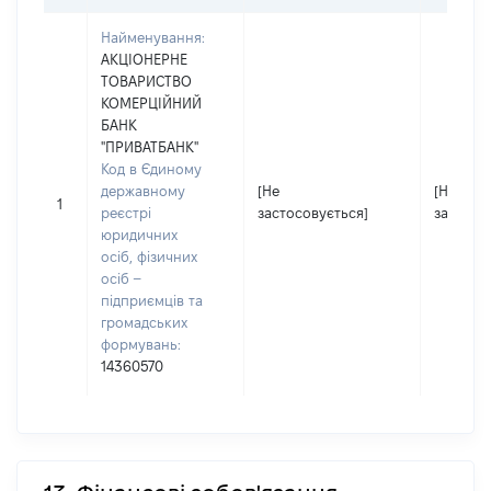
Найменування:
АКЦІОНЕРНЕ
ТОВАРИСТВО
КОМЕРЦІЙНИЙ
БАНК
"ПРИВАТБАНК"
Код в Єдиному
державному
[Не
[Не
1
реєстрі
застосовується]
застосо
юридичних
осіб, фізичних
осіб –
підприємців та
громадських
формувань:
14360570