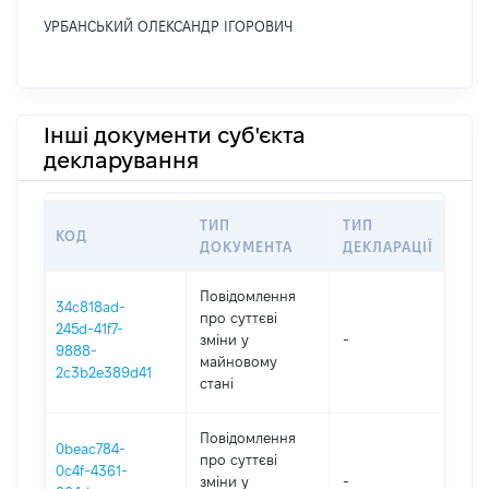
УРБАНСЬКИЙ ОЛЕКСАНДР ІГОРОВИЧ
Інші документи суб'єкта
декларування
ТИП
ТИП
КОД
ПЕ
ДОКУМЕНТА
ДЕКЛАРАЦІЇ
Повідомлення
34c818ad-
про суттєві
245d-41f7-
зміни y
-
202
9888-
майновому
2c3b2e389d41
стані
Повідомлення
0beac784-
про суттєві
0c4f-4361-
зміни y
-
202