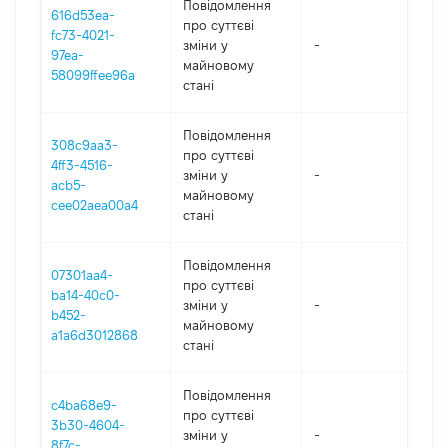
Повідомлення
616d53ea-
про суттєві
fc73-4021-
зміни y
-
202
97ea-
майновому
58099ffee96a
стані
Повідомлення
308c9aa3-
про суттєві
4ff3-4516-
зміни y
-
202
acb5-
майновому
cee02aea00a4
стані
Повідомлення
07301aa4-
про суттєві
ba14-40c0-
зміни y
-
202
b452-
майновому
a1a6d3012868
стані
Повідомлення
c4ba68e9-
про суттєві
3b30-4604-
зміни y
-
202
8f7c-