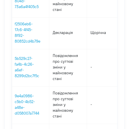
804d-
майновому
73a6a4f405c5
стані
f2506eb6-
17c6-4f45-
Декларація
Щорічна
202
8f92-
80852cd4b79e
Повідомлення
5b529c27-
про суттєві
fa4b-4c26-
зміни y
-
202
a6ef-
майновому
8299d2bc7f5c
стані
Повідомлення
9e4a0986-
про суттєві
c5b0-4b52-
зміни y
-
202
a48e-
майновому
d058007a7744
стані