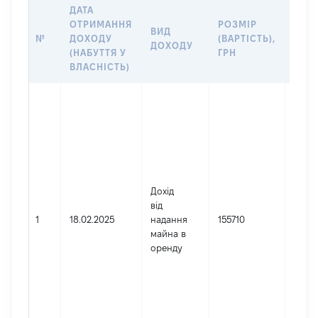
ДАТА
ІНФ
ОТРИМАННЯ
РОЗМІР
ВИД
ПРО
№
ДОХОДУ
(ВАРТІСТЬ),
ДОХОДУ
(ДЖЕ
(НАБУТТЯ У
ГРН
ДОХ
ВЛАСНІСТЬ)
Джер
Юрид
особ
заре
в Укр
Найм
ВПІНО
Дохід
АКТЕ
від
Код 
1
18.02.2025
надання
155710
держ
майна в
реєст
оренду
юрид
осіб,
осіб 
підпр
гром