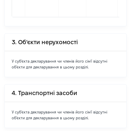
форм
2662
3. Об'єкти нерухомості
У суб'єкта декларування чи членів його сім'ї відсутні
об'єкти для декларування в цьому розділі.
4. Транспортні засоби
У суб'єкта декларування чи членів його сім'ї відсутні
об'єкти для декларування в цьому розділі.