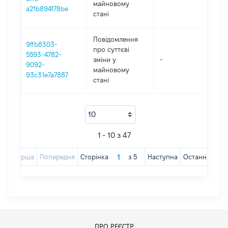
майновому
a21b894f78be
стані
Повідомлення
9ffb8303-
про суттєві
5593-4782-
зміни y
-
202
9092-
майновому
93c31e7a7887
стані
1 - 10 з 47
Перша
Попередня
Сторінка
з
5
Наступна
Остання
ПРО РЕЄСТР