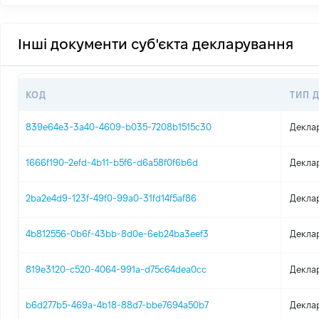
Інші документи суб'єкта декларування
КОД
ТИП 
839e64e3-3a40-4609-b035-7208b1515c30
Декла
1666f190-2efd-4b11-b5f6-d6a58f0f6b6d
Декла
2ba2e4d9-123f-49f0-99a0-31fd14f5af86
Декла
4b812556-0b6f-43bb-8d0e-6eb24ba3eef3
Декла
819e3120-c520-4064-991a-d75c64dea0cc
Декла
b6d277b5-469a-4b18-88d7-bbe7694a50b7
Декла