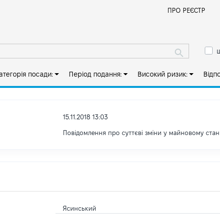
Й
ПРО РЕЄСТР
ш
атегорія посади:
Період подання:
Високий ризик:
Відп
15.11.2018 13:03
Повідомлення про суттєві зміни y майновому стан
Ясинський