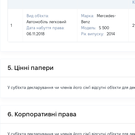
Вид об'єкта:
Марка:
Mercedes-
Автомобіль легковий
Benz
1
2
Дата набуття права:
Модель:
S 500
06.11.2018
Рік випуску:
2014
5. Цінні папери
У суб'єкта декларування чи членів його сім'ї відсутні об'єкти для д
6. Корпоративні права
У суб'єкта декларування чи членів його сім'ї відсутні об'єкти для д