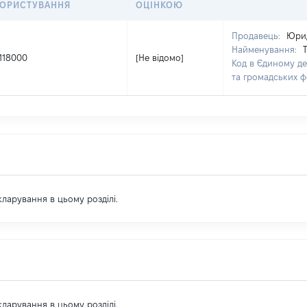
КОРИСТУВАННЯ
ОЦІНКОЮ
Продавець:
Юрид
Найменування:
118000
[Не відомо]
Код в Єдиному де
та громадських 
екларування в цьому розділі.
екларування в цьому розділі.