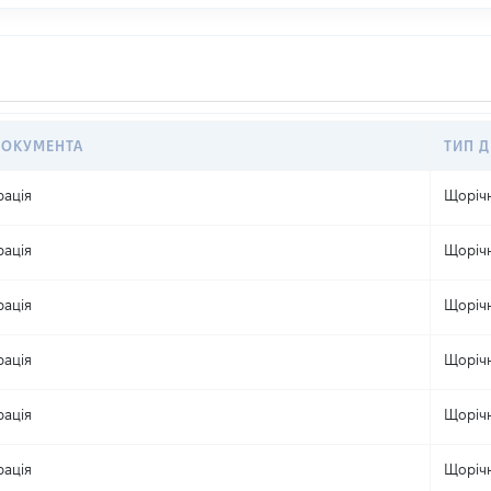
ДОКУМЕНТА
ТИП Д
рація
Щоріч
рація
Щоріч
рація
Щоріч
рація
Щоріч
рація
Щоріч
рація
Щоріч