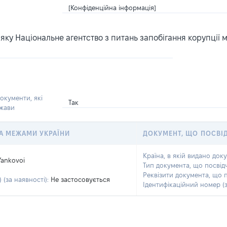
[Конфіденційна інформація]
ку Національне агентство з питань запобігання корупції 
окументи, які
Так
ржави
 ЗА МЕЖАМИ УКРАЇНИ
ДОКУМЕНТ, ЩО ПОСВІ
Країна, в якій видано док
Yankovoi
Тип документа, що посвід
n
Реквізити документа, що 
 (за наявності):
Не застосовується
Ідентифікаційний номер (з