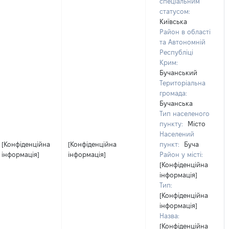
спеціальним
статусом:
Київська
Район в області
та Автономній
Республіці
Крим:
Бучанський
Територіальна
громада:
Бучанська
Тип населеного
пункту:
Місто
Населений
[Конфіденційна
[Конфіденційна
пункт:
Буча
інформація]
інформація]
Район у місті:
[Конфіденційна
інформація]
Тип:
[Конфіденційна
інформація]
Назва:
[Конфіденційна