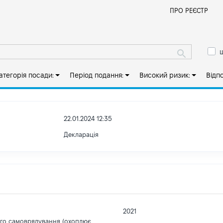
Й
ПРО РЕЄСТР
ш
атегорія посади:
Період подання:
Високий ризик:
Відп
22.01.2024 12:35
Декларація
2021
ого самоврядування (охоплює