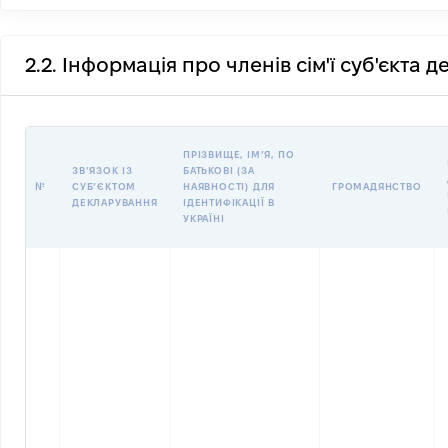
2.2. Інформація про членів сім'ї суб'єкта 
ПРІЗВИЩЕ, ІМʼЯ, ПО
ЗВʼЯЗОК ІЗ
БАТЬКОВІ (ЗА
№
СУБʼЄКТОМ
НАЯВНОСТІ) ДЛЯ
ГРОМАДЯНСТВО
ДЕКЛАРУВАННЯ
ІДЕНТИФІКАЦІЇ В
УКРАЇНІ