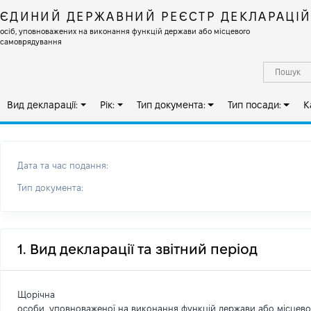
ЄДИНИЙ ДЕРЖАВНИЙ РЕЄСТР ДЕКЛАРАЦІ
осіб, уповноважених на виконання функцій держави або місцевого
самоврядування
Вид декларації:
Рік:
Тип документа:
Тип посади:
К
Дата та час подання:
Тип документа:
1. Вид декларації та звітний період
Щорічна
особи, уповноваженої на виконання функцій держави або місцев