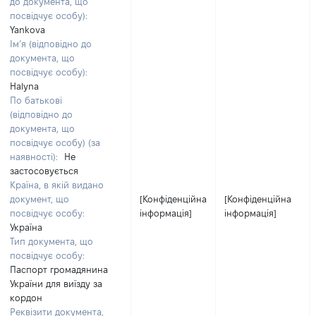
до документа, що
посвідчує особу):
Yankova
Ім’я (відповідно до
документа, що
посвідчує особу):
Halyna
По батькові
(відповідно до
документа, що
посвідчує особу) (за
наявності):
Не
застосовується
Країна, в якій видано
документ, що
[Конфіденційна
[Конфіденційна
посвідчує особу:
інформація]
інформація]
Україна
Тип документа, що
посвідчує особу:
Паспорт громадянина
України для виїзду за
кордон
Реквізити документа,