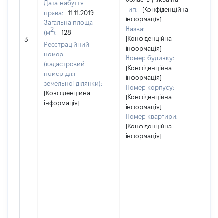
Дата набуття
Тип:
[Конфіденційна
права:
11.11.2019
інформація]
Загальна площа
Назва:
2
(м
):
128
[Конфіденційна
2
3
Реєстраційний
інформація]
номер
Номер будинку:
(кадастровий
[Конфіденційна
номер для
інформація]
земельної ділянки):
Номер корпусу:
[Конфіденційна
[Конфіденційна
інформація]
інформація]
Номер квартири:
[Конфіденційна
інформація]