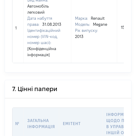
Вид майна:
Автомобіль
легковий
Дата набуття
Марка:
Renault
права:
31.08.2013
Модель:
Megane
159500
1
Ідентифікаційний
Рік випуску:
номер (VIN-код,
2013
номер шасі):
[Конфіденційна
інформація]
7. Цінні папери
ІНФОРМАЦІЯ
ЗАГАЛЬНА
ЩОДО ПЕРЕД
№
ЕМІТЕНТ
ІНФОРМАЦІЯ
В УПРАВЛІНН
ІНШІЙ ОСОБІ