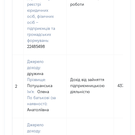
реєстрі
роботи
юридичних
осіб, фізичних
осіб –
підприємців та
громадських
формувань:
22485498
Джерело
доходу:
дружина
Прізвище:
Дохід від зайняття
Потушанська
підприємницькою
4371090
2
Ім'я:
Олена
діяльністю
По батькові (за
наявності):
Анатоліївна
Джерело
доходу: