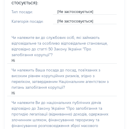
стосується):
[Не застосовується]
Тип посади:
[Не застосовується]
Категорія посади:
Чи належите ви до службових осіб, які займають
відповідальне та особливо відповідальне становище,
відповідно до статті 50 Закону України “Про
запобігання корупції”?
Ні
Чи належить Ваша посада до посад, пов'язаних з
високим рівнем корупційних ризиків, згідно з
переліком, затвердженим Національним агентством з
питань запобігання корупції?
Ні
Чи належите Ви до національних публічних діячів
відповідно до Закону України “Про запобігання та
протидію легалізації (відмиванню) доходів, одержаних
злочинним шляхом, фінансуванню тероризму та
фінансуванню розповсюдження зброї масового