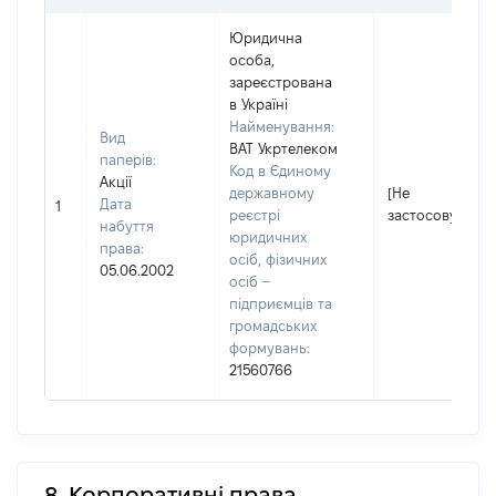
Юридична
особа,
зареєстрована
в Україні
Найменування:
Вид
ВАТ Укртелеком
паперів:
Код в Єдиному
Акції
державному
[Не
Дата
1
реєстрі
застосовується
набуття
юридичних
права:
осіб, фізичних
05.06.2002
осіб –
підприємців та
громадських
формувань:
21560766
8. Корпоративні права