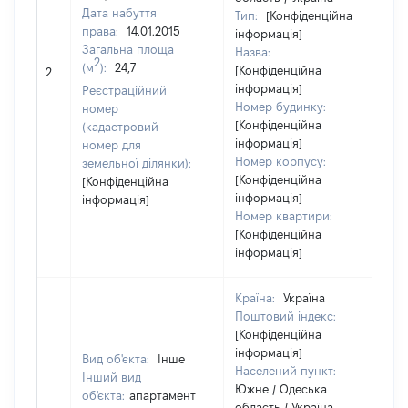
Дата набуття
Тип:
[Конфіденційна
права:
14.01.2015
інформація]
Загальна площа
Назва:
2
(м
):
24,7
[Конфіденційна
5
2
інформація]
Реєстраційний
Номер будинку:
номер
[Конфіденційна
(кадастровий
інформація]
номер для
Номер корпусу:
земельної ділянки):
[Конфіденційна
[Конфіденційна
інформація]
інформація]
Номер квартири:
[Конфіденційна
інформація]
Країна:
Україна
Поштовий індекс:
[Конфіденційна
інформація]
Вид об'єкта:
Інше
Населений пункт:
Інший вид
Южне / Одеська
об'єкта:
апартамент
область / Україна