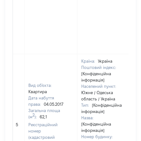
Країна:
Україна
Поштовий індекс:
[Конфіденційна
інформація]
Вид об'єкта:
Населений пункт:
Квартира
Южне / Одеська
Дата набуття
область / Україна
права:
04.05.2017
Тип:
[Конфіденційна
Загальна площа
інформація]
2
(м
):
62,1
Назва:
[Конфіденційна
1
5
Реєстраційний
інформація]
номер
Номер будинку:
(кадастровий