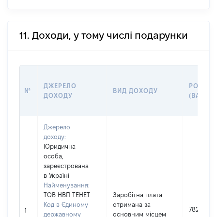
11. Доходи, у тому числі подарунки
ДЖЕРЕЛО
РОЗМІР
№
ВИД ДОХОДУ
ДОХОДУ
(ВАРТІС
Джерело
доходу:
Юридична
особа,
зареєстрована
в Україні
Найменування:
ТОВ НВП ТЕНЕТ
Заробітна плата
Код в Єдиному
отримана за
78269
1
державному
основним місцем