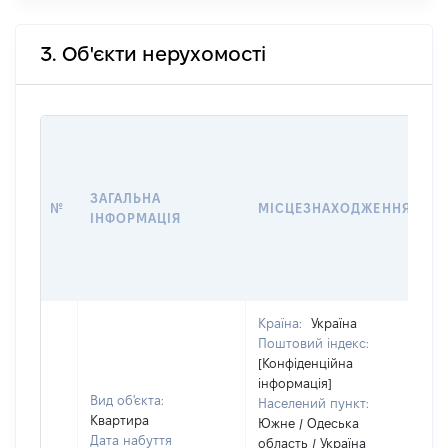
3. Об'єкти нерухомості
В
Д
Н
ЗАГАЛЬНА
П
№
МІСЦЕЗНАХОДЖЕННЯ
ІНФОРМАЦІЯ
З
О
Г
О
Країна:
Україна
Поштовий індекс:
[Конфіденційна
інформація]
Вид об'єкта:
Населений пункт:
Квартира
Южне / Одеська
Дата набуття
область / Україна