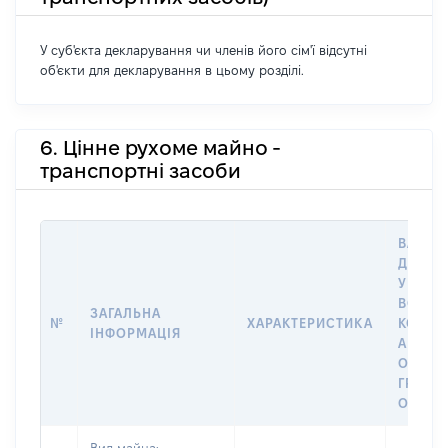
У суб'єкта декларування чи членів його сім'ї відсутні
об'єкти для декларування в цьому розділі.
6. Цінне рухоме майно -
транспортні засоби
ВАРТІС
ДАТУ 
У ВЛАС
ВОЛОД
ЗАГАЛЬНА
№
ХАРАКТЕРИСТИКА
КОРИС
ІНФОРМАЦІЯ
АБО З
ОСТА
ГРОШ
ОЦІНК