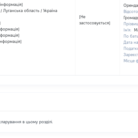
 інформація]
Оренда
/ Луганська область / Україна
Відсото
[Не
Громад
]
застосовується]
Прізви
нформація]
Ім'я:
М
нформація]
По бать
інформація]
Дата н
Податк
Зареєс
Місце 
екларування в цьому розділі.