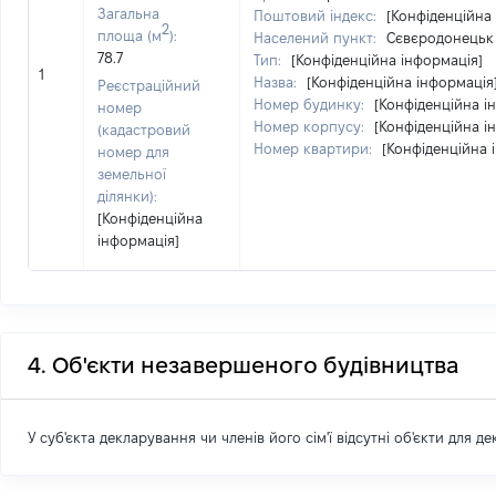
Загальна
Поштовий індекс:
[Конфіденційна
2
площа (м
):
Населений пункт:
Сєвєродонецьк 
78.7
Тип:
[Конфіденційна інформація]
1
Назва:
[Конфіденційна інформація
Реєстраційний
Номер будинку:
[Конфіденційна і
номер
Номер корпусу:
[Конфіденційна і
(кадастровий
Номер квартири:
[Конфіденційна 
номер для
земельної
ділянки):
[Конфіденційна
інформація]
4. Об'єкти незавершеного будівництва
У суб'єкта декларування чи членів його сім'ї відсутні об'єкти для д