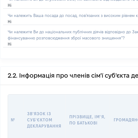
Ні
Чи належить Ваша посада до посад, пов'язаних з високим рівнем к
Ні
Чи належите Ви до національних публічних діячів відповідно до З
фінансуванню розповсюдження зброї масового знищення”?
Ні
2.2. Інформація про членів сім'ї суб'єкта 
ЗВ'ЯЗОК ІЗ
ПРІЗВИЩЕ, ІМ'Я,
№
СУБ'ЄКТОМ
ГРОМАДЯН
ПО БАТЬКОВІ
ДЕКЛАРУВАННЯ