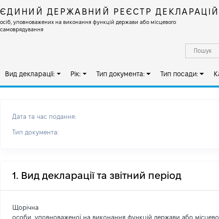
ЄДИНИЙ ДЕРЖАВНИЙ РЕЄСТР ДЕКЛАРАЦІ
осіб, уповноважених на виконання функцій держави або місцевого
самоврядування
Вид декларації:
Рік:
Тип документа:
Тип посади:
К
Дата та час подання:
Тип документа:
1. Вид декларації та звітний період
Щорічна
особи, уповноваженої на виконання функцій держави або місцев