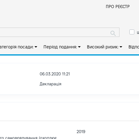
Й
ПРО РЕЄСТР
ш
атегорія посади:
Період подання:
Високий ризик:
Відп
06.03.2020 11:21
Декларація
2019
ого самоврядування (охоплює