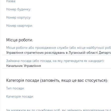
Назва:
Номер будинку:
Номер корпусу:
Номер квартири:
Місце роботи:
Місце роботи або проходження служби
(або місце майбутньої ро
Управління стратегічних розслідувань в Луганській області Департа
Займана посада
(або посада, на яку претендуєте як кандидат)
:
Начальник Управління
Категорія посади (заповніть, якщо це вас стосується):
Тип посади:
Категорія посади:
Чи належите ви до службових осіб, які займають відповідальне та 