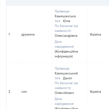
Прізвище:
Камишанська
Ім'я:
Юлія
По батькові (за
наявності):
1
дружина
Україна
Олександрівна
Дата
народження:
[Конфіденційна
інформація]
Прізвище:
Камишанський
Ім'я:
Данііл
По батькові (за
наявності):
2
син
Україна
Олексійович
Дата
народження:
[Конфіденційна