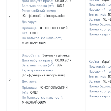
Дата набуття права:
06.09.2017
2
Поштовий інд
Загальна площа (м
):
103.7
Населений пу
Реєстраційний номер:
Тип вулиці:
[
[Конфіденційна інформація]
4
Вулиця:
[Кон
Декларує:
Номер будинк
Прізвище:
КОНОПОЛЬСЬКИЙ
Номер корпус
Ім'я:
ОЛЕГ
Номер кварти
По батькові (за наявності):
МИКОЛАЙОВИЧ
Вид об'єкта:
Земельна ділянка
Дата набуття права:
06.09.2017
Країна:
Украї
2
Загальна площа (м
):
997
Поштовий інд
Кадастровий номер:
Населений пу
[Конфіденційна інформація]
Тип вулиці:
[
5
Декларує:
Вулиця:
[Кон
Номер будинк
Прізвище:
КОНОПОЛЬСЬКИЙ
Номер корпус
Ім'я:
ОЛЕГ
Номер кварти
По батькові (за наявності):
МИКОЛАЙОВИЧ