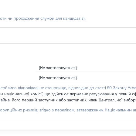
боти чи проходження служби для кандидатів)
:
[Не застосовується]
[Не застосовується]
особливо відповідальне становище, відповідно до статті 50 Закону Укра
ен національної комісії, що здійснює державне регулювання у певній 
айна, його перший заступник або заступник, член Центральної виборчо
орупційних ризиків, згідно з переліком, затвердженим Національним аг