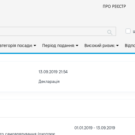
Й
ПРО РЕЄСТР
ш
атегорія посади:
Період подання:
Високий ризик:
Відп
13.09.2019 21:54
Декларація
01.01.2019 - 13.09.2019
ого самоврядування (охоплює