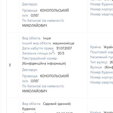
Декларує:
Номер будинк
Номер корпус
Прізвище:
КОНОПОЛЬСЬКИЙ
Номер кварти
Ім'я:
ОЛЕГ
По батькові (за наявності):
МИКОЛАЙОВИЧ
Вид об'єкта:
Інше
Інший вид об'єкта:
машиномісце
Країна:
Украї
Дата набуття права:
31.07.2007
2
Поштовий інд
Загальна площа (м
):
20.5
Населений пу
Реєстраційний номер:
Тип вулиці:
[
[Конфіденційна інформація]
3
Вулиця:
[Кон
Декларує:
Номер будинк
Прізвище:
КОНОПОЛЬСЬКИЙ
Номер корпус
Ім'я:
ОЛЕГ
Номер кварти
По батькові (за наявності):
МИКОЛАЙОВИЧ
Вид об'єкта:
Садовий (дачний)
будинок
Країна:
Украї