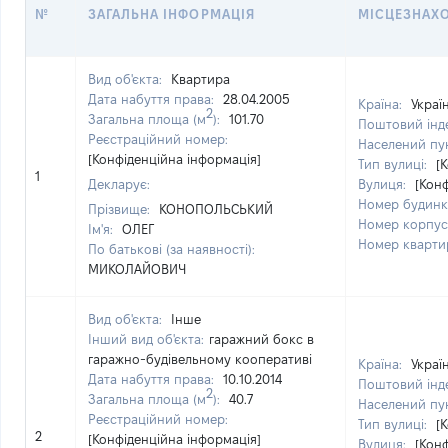
№
ЗАГАЛЬНА ІНФОРМАЦІЯ
МІСЦЕЗНАХ
Вид об'єкта:
Квартира
Дата набуття права:
28.04.2005
Країна:
Украї
2
Загальна площа (м
):
101.70
Поштовий інд
Реєстраційний номер:
Населений пу
[Конфіденційна інформація]
Тип вулиці:
[
1
Декларує:
Вулиця:
[Кон
Номер будинк
Прізвище:
КОНОПОЛЬСЬКИЙ
Номер корпус
Ім'я:
ОЛЕГ
Номер кварти
По батькові (за наявності):
МИКОЛАЙОВИЧ
Вид об'єкта:
Інше
Інший вид об'єкта:
гаражний бокс в
гаражно-будівельному кооперативі
Країна:
Украї
Дата набуття права:
10.10.2014
Поштовий інд
2
Загальна площа (м
):
40.7
Населений пу
Реєстраційний номер:
Тип вулиці:
[
2
[Конфіденційна інформація]
Вулиця:
[Кон