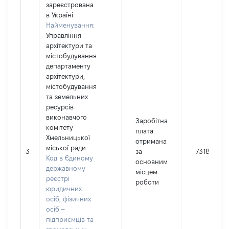
зареєстрована
в Україні
Найменування:
Управління
архітектури та
містобудування
департаменту
архітектури,
містобудування
та земельних
ресурсів
виконавчого
Заробітна
комітету
плата
Хмельницької
отримана
міської ради
3
за
73188
Код в Єдиному
основним
державному
місцем
реєстрі
роботи
юридичних
осіб, фізичних
осіб –
підприємців та