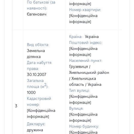
По батькові (за
інформація]
наявності):
Номер квартири:
Євгенович
[Конфіденційна
інформація]
Країна:
Україна
Поштовий індекс:
Вид об'єкта:
[Конфіденційна
Земельна
інформація]
ділянка
Населений пункт:
Дата набуття
Грузевиця /
права:
Хмельницький район
30.10.2007
/ Хмельницька
Загальна
область / Україна
2
площа (м
):
Тип вулиці:
1000
[Конфіденційна
Кадастровий
інформація]
[Не
номер:
3
Вулиця:
відом
[Конфіденційна
[Конфіденційна
інформація]
інформація]
Декларує:
Номер будинку:
дружина
[Конфіденційна