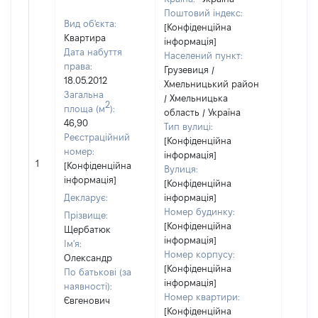
Поштовий індекс:
Вид об'єкта:
[Конфіденційна
Квартира
інформація]
Дата набуття
Населений пункт:
права:
Грузевиця /
18.05.2012
Хмельницький район
Загальна
/ Хмельницька
2
площа (м
):
область / Україна
46,90
Тип вулиці:
Реєстраційний
[Конфіденційна
номер:
інформація]
[Не
1
[Конфіденційна
Вулиця:
відом
інформація]
[Конфіденційна
Декларує:
інформація]
Номер будинку:
Прізвище:
[Конфіденційна
Щербатюк
інформація]
Ім'я:
Номер корпусу:
Олександр
[Конфіденційна
По батькові (за
інформація]
наявності):
Номер квартири:
Євгенович
[Конфіденційна