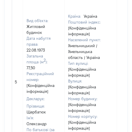
Країна:
Україна
Вид об'єкта:
Поштовий індекс:
Житловий
[Конфіденційна
будинок
інформація]
Дата набуття
Населений пункт:
права:
Хмельницький /
22.08.1973
Хмельницька
Загальна
область / Україна
2
площа (м
):
Тип вулиці:
77,50
[Конфіденційна
Реєстраційний
інформація]
[Не
номер:
Вулиця:
5
відом
[Конфіденційна
[Конфіденційна
інформація]
інформація]
Декларує:
Номер будинку:
[Конфіденційна
Прізвище:
інформація]
Щербатюк
Номер корпусу:
Ім'я:
[Конфіденційна
Олександр
інформація]
По батькові (за