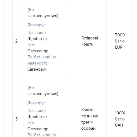
[Не
застосовується]
Декларує:
Прізвище:
3000
Готівкові
Щербатюк
2
Валюта:
кошти
Ім'я:
EUR
Олександр
По батькові (за
наявності):
Євгенович
[Не
застосовується]
Декларує:
Кошти,
Прізвище:
100000
позичені
Щербатюк
3
Валюта:
третім
Ім'я:
UAH
особам
Олександр
По батькові (за