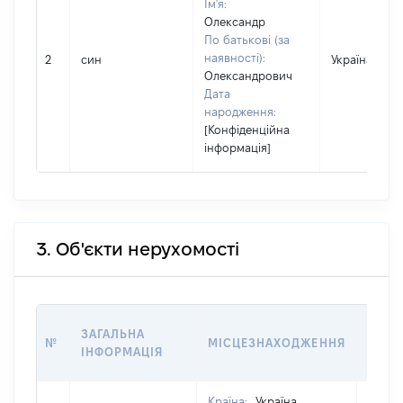
Ім'я:
Олександр
По батькові (за
наявності):
2
син
Україна
Олександрович
Дата
народження:
[Конфіденційна
інформація]
3. Об'єкти нерухомості
ВАРТ
ЗАГАЛЬНА
№
МІСЦЕЗНАХОДЖЕННЯ
НА Д
ІНФОРМАЦІЯ
НАБУ
Країна:
Україна