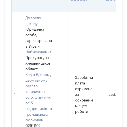
Джерело
доходу:
Юридична
особа,
зареєстрована
в Україні
Найменування:
Прокуратура
Хмельницької
області
Код в Єдиному
Заробітна
державному
плата
реєстрі
отримана
юридичних
1
за
233794
осіб, фізичних
основним
осіб –
місцем
підприємців та
роботи
громадських
формувань:
02911102