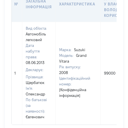
ЗАГАЛЬНА
№
ХАРАКТЕРИСТИКА
У ВЛАСНІСТ
ІНФОРМАЦІЯ
ВОЛОДІННЯ
КОРИСТУВ
Вид об'єкта:
Автомобіль
легковий
Дата
Марка:
Suzuki
набуття
Модель:
Grand
права:
Vitara
08.06.2013
Рік випуску:
Декларує:
2008
1
99000
Прізвище:
Ідентифікаційний
Щербатюк
номер:
Ім'я:
[Конфіденційна
Олександр
інформація]
По батькові
(за
наявності):
Євгенович