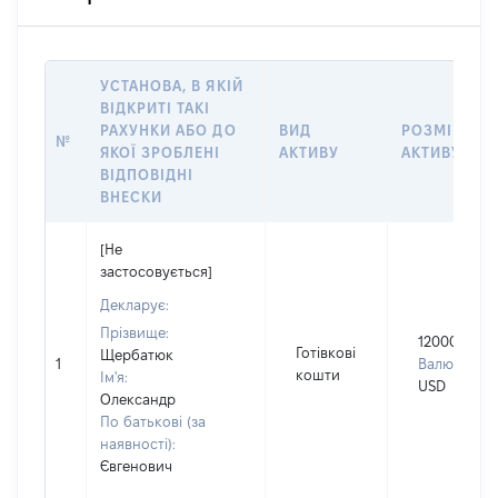
УСТАНОВА, В ЯКІЙ
ВІДКРИТІ ТАКІ
РАХУНКИ АБО ДО
ВИД
РОЗМІР
№
ЯКОЇ ЗРОБЛЕНІ
АКТИВУ
АКТИВУ
ВІДПОВІДНІ
ВНЕСКИ
[Не
застосовується]
Декларує:
Прізвище:
12000
Готівкові
Щербатюк
1
Валюта:
кошти
Ім'я:
USD
Олександр
По батькові (за
наявності):
Євгенович