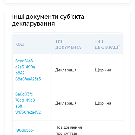
Інші документи суб'єкта
декларування
ТИП
ТИП
КОД
П
ДОКУМЕНТА
ДЕКЛАРАЦІЇ
6ced61e8-
c2a3-499a-
Декларація
Щорічна
2
b842-
68e6fea425a3
6a6d03fc-
70cd-49c8-
Декларація
Щорічна
2
a6ff-
94730fe2a492
Повідомлення
f90d6553-
про суттєві