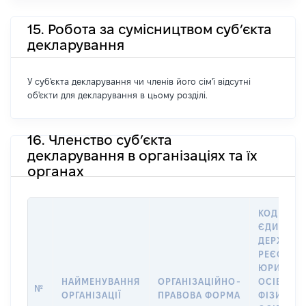
15. Робота за сумісництвом суб’єкта
декларування
У суб'єкта декларування чи членів його сім'ї відсутні
об'єкти для декларування в цьому розділі.
16. Членство суб’єкта
декларування в організаціях та їх
органах
КОД В
ЄДИНОМ
ДЕРЖАВН
РЕЄСТРІ
ЮРИДИЧ
НАЙМЕНУВАННЯ
ОРГАНІЗАЦІЙНО-
ОСІБ,
№
ОРГАНІЗАЦІЇ
ПРАВОВА ФОРМА
ФІЗИЧНИ