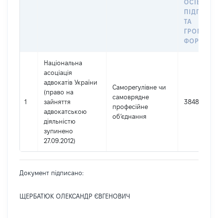
ОСІБ –
ПІДПРИЄ
ТА
ГРОМАДС
ФОРМУВА
Національна
асоціація
адвокатів України
Саморегулівне чи
(право на
самоврядне
1
зайняття
38488439
професійне
адвокатською
об’єднання
діяльністю
зупинено
27.09.2012)
Документ підписано:
ЩЕРБАТЮК ОЛЕКСАНДР ЄВГЕНОВИЧ