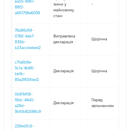
ea05-4987-
зміни y
-
2
88f2-
майновому
a661758e6059
стані
78a86d54-
0766-4ab7-
Виправлена
Щорічна
2
836b-
декларація
b23accbebed2
c7fa6b9e-
5c1a-4b86-
Декларація
Щорічна
2
bb9c-
85a2f8341ed2
0b87ef06-
16
f9dc-44d0-
Перед
Декларація
-
a29d-
звільненням
03
9bf0b82086c9
229ed3c6-
01