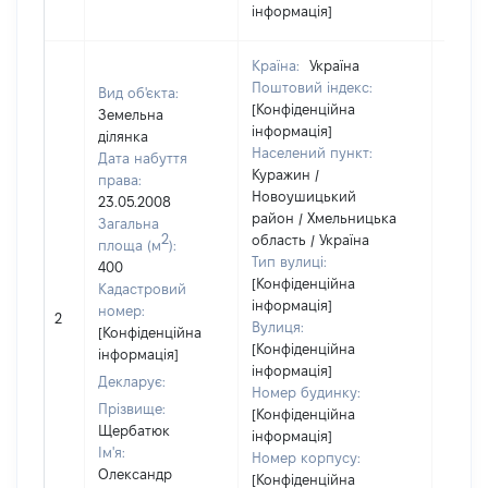
інформація]
Країна:
Україна
Поштовий індекс:
Вид об'єкта:
[Конфіденційна
Земельна
інформація]
ділянка
Населений пункт:
Дата набуття
Куражин /
права:
Новоушицький
23.05.2008
район / Хмельницька
Загальна
2
область / Україна
площа (м
):
Тип вулиці:
400
[Конфіденційна
Кадастровий
інформація]
[Не
номер:
2
Вулиця:
відом
[Конфіденційна
[Конфіденційна
інформація]
інформація]
Декларує:
Номер будинку:
Прізвище:
[Конфіденційна
Щербатюк
інформація]
Ім'я:
Номер корпусу:
Олександр
[Конфіденційна