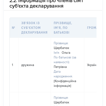
2.2. Інформація про членів сім'ї
суб'єкта декларування
ЗВ'ЯЗОК ІЗ
ПРІЗВИЩЕ,
№
СУБ'ЄКТОМ
ІМ'Я, ПО
ГРОМАДЯН
ДЕКЛАРУВАННЯ
БАТЬКОВІ
Прізвище:
Щербатюк
Ім'я:
Ольга
По батькові (за
наявності):
1
дружина
Україна
Петрівна
Дата
народження:
[Конфіденційна
інформація]
Прізвище:
Щербатюк