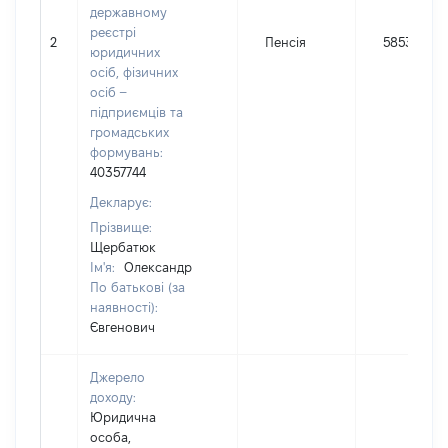
державному
реєстрі
2
Пенсія
58539
юридичних
осіб, фізичних
осіб –
підприємців та
громадських
формувань:
40357744
Декларує:
Прізвище:
Щербатюк
Ім'я:
Олександр
По батькові (за
наявності):
Євгенович
Джерело
доходу:
Юридична
особа,