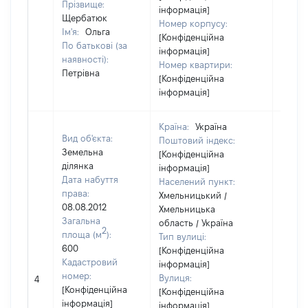
Прізвище:
інформація]
Щербатюк
Номер корпусу:
Ім'я:
Ольга
[Конфіденційна
По батькові (за
інформація]
наявності):
Номер квартири:
Петрівна
[Конфіденційна
інформація]
Країна:
Україна
Вид об'єкта:
Поштовий індекс:
Земельна
[Конфіденційна
ділянка
інформація]
Дата набуття
Населений пункт:
права:
Хмельницький /
08.08.2012
Хмельницька
Загальна
область / Україна
2
площа (м
):
Тип вулиці:
600
[Конфіденційна
Кадастровий
інформація]
[Не
номер:
Вулиця:
4
відом
[Конфіденційна
[Конфіденційна
інформація]
інформація]