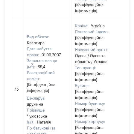
[Конфіденційна
інформація]
Країна:
Україна
Поштовий індекс:
Вид об'єкта:
[Конфіденційна
Квартира
інформація]
Дата набуття
Населений пункт:
права:
01.06.2007
Одеса / Одеська
Загальна площа
область / Україна
2
(м
):
35,4
Тип вулиці:
Реєстраційний
[Конфіденційна
номер:
інформація]
[Конфіденційна
Вулиця:
13
17
інформація]
[Конфіденційна
інформація]
Декларує:
Номер будинку:
дружина
[Конфіденційна
Прізвище:
інформація]
Чужовська
Номер корпусу:
Ім'я:
Наталія
[Конфіденційна
По батькові (за
інформація]