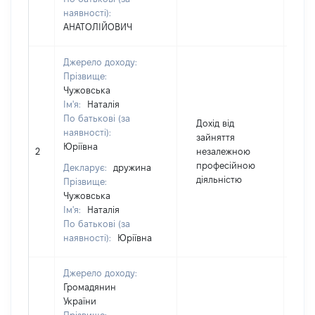
наявності):
АНАТОЛІЙОВИЧ
Джерело доходу:
Прізвище:
Чужовська
Ім'я:
Наталія
По батькові (за
Дохід від
наявності):
зайняття
Юріївна
2
незалежною
93
професійною
Декларує:
дружина
діяльністю
Прізвище:
Чужовська
Ім'я:
Наталія
По батькові (за
наявності):
Юріївна
Джерело доходу:
Громадянин
України