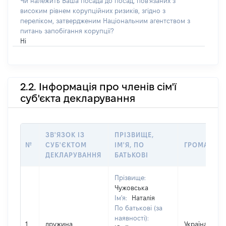
Чи належить Ваша посада до посад, пов'язаних з
високим рівнем корупційних ризиків, згідно з
переліком, затвердженим Національним агентством з
питань запобігання корупції?
Ні
2.2. Інформація про членів сім'ї
суб'єкта декларування
ЗВ'ЯЗОК ІЗ
ПРІЗВИЩЕ,
№
СУБ'ЄКТОМ
ІМ'Я, ПО
ГРОМАДЯН
ДЕКЛАРУВАННЯ
БАТЬКОВІ
Прізвище:
Чужовська
Ім'я:
Наталія
По батькові (за
наявності):
1
дружина
Україна