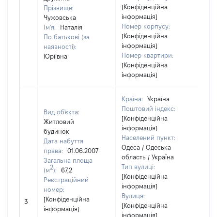
[Конфіденційна
Прізвище:
інформація]
Чужовська
Номер корпусу:
Ім'я:
Наталія
[Конфіденційна
По батькові (за
інформація]
наявності):
Номер квартири:
Юріївна
[Конфіденційна
інформація]
Країна:
Україна
Поштовий індекс:
Вид об'єкта:
[Конфіденційна
Житловий
інформація]
будинок
Населений пункт:
Дата набуття
Одеса / Одеська
права:
01.06.2007
область / Україна
Загальна площа
Тип вулиці:
2
(м
):
67,2
[Конфіденційна
Реєстраційний
інформація]
номер:
Вулиця:
[Конфіденційна
3
30
[Конфіденційна
інформація]
інформація]