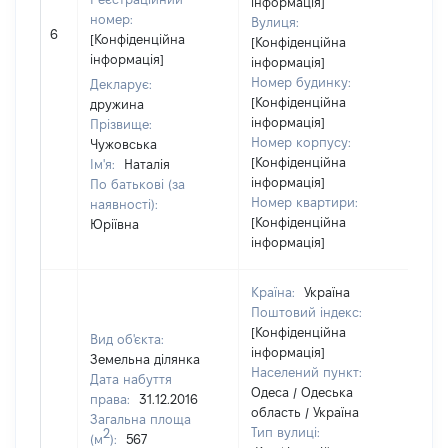
інформація]
номер:
Вулиця:
[Н
6
[Конфіденційна
[Конфіденційна
ві
інформація]
інформація]
Номер будинку:
Декларує:
[Конфіденційна
дружина
інформація]
Прізвище:
Номер корпусу:
Чужовська
[Конфіденційна
Ім'я:
Наталія
інформація]
По батькові (за
Номер квартири:
наявності):
[Конфіденційна
Юріївна
інформація]
Країна:
Україна
Поштовий індекс:
[Конфіденційна
Вид об'єкта:
інформація]
Земельна ділянка
Населений пункт:
Дата набуття
Одеса / Одеська
права:
31.12.2016
область / Україна
Загальна площа
Тип вулиці:
2
(м
):
567