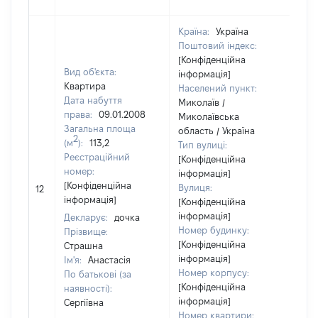
Країна:
Україна
Поштовий індекс:
[Конфіденційна
Вид об'єкта:
інформація]
Квартира
Населений пункт:
Дата набуття
Миколаїв /
права:
09.01.2008
Миколаївська
Загальна площа
область / Україна
2
(м
):
113,2
Тип вулиці:
Реєстраційний
[Конфіденційна
номер:
інформація]
[Н
[Конфіденційна
Вулиця:
12
ві
інформація]
[Конфіденційна
інформація]
Декларує:
дочка
Номер будинку:
Прізвище:
[Конфіденційна
Страшна
інформація]
Ім'я:
Анастасія
Номер корпусу:
По батькові (за
[Конфіденційна
наявності):
інформація]
Сергіївна
Номер квартири: