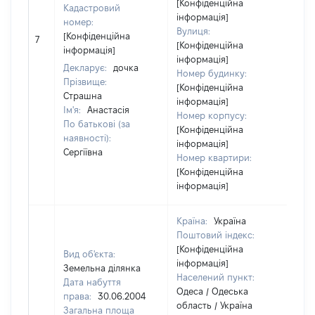
[Конфіденційна
Кадастровий
інформація]
номер:
Вулиця:
[Н
[Конфіденційна
7
[Конфіденційна
ві
інформація]
інформація]
Декларує:
дочка
Номер будинку:
Прізвище:
[Конфіденційна
Страшна
інформація]
Ім'я:
Анастасія
Номер корпусу:
По батькові (за
[Конфіденційна
наявності):
інформація]
Сергіївна
Номер квартири:
[Конфіденційна
інформація]
Країна:
Україна
Поштовий індекс:
[Конфіденційна
Вид об'єкта:
інформація]
Земельна ділянка
Населений пункт:
Дата набуття
Одеса / Одеська
права:
30.06.2004
область / Україна
Загальна площа