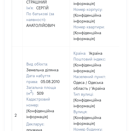
СТРАШНИЙ
інформація]
Ім'я:
СЕРГІЙ
Номер корпусу:
По батькові (за
[Конфіденційна
наявності):
інформація]
АНАТОЛІЙОВИЧ
Номер квартири:
[Конфіденційна
інформація]
Країна:
Україна
Поштовий індекс:
Вид об'єкта:
[Конфіденційна
Земельна ділянка
інформація]
Дата набуття
Населений пункт:
права:
05.08.2010
Одеса / Одеська
Загальна площа
область / Україна
2
(м
):
509
Тип вулиці:
Кадастровий
[Конфіденційна
номер:
інформація]
[Конфіденційна
Вулиця:
2
12
інформація]
[Конфіденційна
інформація]
Декларує:
Номер будинку:
дружина