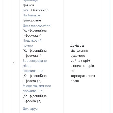
Прізвище:
Дьяков
Ім'я:
Олександр
По батькові:
Григорович
Дата народження:
[Конфіденційна
інформація]
Податковий
номер:
Дохід від
[Конфіденційна
відчуження
інформація]
рухомого
Зареєстроване
майна ( крім
3
49
місце
цінних паперів
проживання:
та
[Конфіденційна
корпоративних
інформація]
прав)
Місце фактичного
проживання:
[Конфіденційна
інформація]
Декларує: