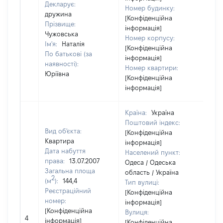
Декларує:
Номер будинку:
дружина
[Конфіденційна
Прізвище:
інформація]
Чужовська
Номер корпусу:
Ім'я:
Наталія
[Конфіденційна
По батькові (за
інформація]
наявності):
Номер квартири:
Юріївна
[Конфіденційна
інформація]
Країна:
Україна
Поштовий індекс:
Вид об'єкта:
[Конфіденційна
Квартира
інформація]
Дата набуття
Населений пункт:
права:
13.07.2007
Одеса / Одеська
Загальна площа
область / Україна
2
(м
):
144,4
Тип вулиці:
Реєстраційний
[Конфіденційна
номер:
інформація]
[Конфіденційна
Вулиця:
[Н
4
інформація]
[Конфіденційна