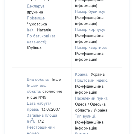
ві
інформація]
Декларує:
Номер будинку:
дружина
[Конфіденційна
Прізвище:
інформація]
Чужовська
Номер корпусу:
Ім'я:
Наталія
[Конфіденційна
По батькові (за
інформація]
наявності):
Номер квартири:
Юріївна
[Конфіденційна
інформація]
Країна:
Україна
Вид об'єкта:
Інше
Поштовий індекс:
Інший вид
[Конфіденційна
об'єкта:
стояночне
інформація]
місце №49
Населений пункт:
Дата набуття
Одеса / Одеська
права:
13.07.2007
область / Україна
Загальна площа
Тип вулиці:
2
(м
):
17,2
[Конфіденційна
Реєстраційний
інформація]
номер: