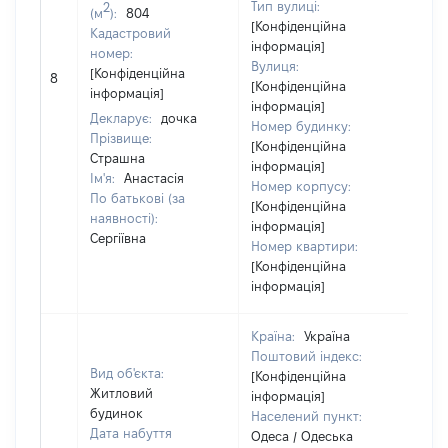
Тип вулиці:
2
(м
):
804
[Конфіденційна
Кадастровий
інформація]
номер:
Вулиця:
[Н
[Конфіденційна
8
[Конфіденційна
ві
інформація]
інформація]
Декларує:
дочка
Номер будинку:
Прізвище:
[Конфіденційна
Страшна
інформація]
Ім'я:
Анастасія
Номер корпусу:
По батькові (за
[Конфіденційна
наявності):
інформація]
Сергіївна
Номер квартири:
[Конфіденційна
інформація]
Країна:
Україна
Поштовий індекс:
Вид об'єкта:
[Конфіденційна
Житловий
інформація]
будинок
Населений пункт:
Дата набуття
Одеса / Одеська