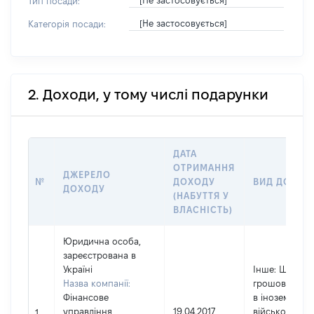
[Не застосовується]
Тип посади:
[Не застосовується]
Категорія посади:
2. Доходи, у тому числі подарунки
ДАТА
ОТРИМАННЯ
ДЖЕРЕЛО
№
ДОХОДУ
ВИД ДОХОД
ДОХОДУ
(НАБУТТЯ У
ВЛАСНІСТЬ)
Юридична особа,
зареєстрована в
Україні
Інше
: Щоміся
Назва компанії:
грошова вин
Фінансове
в іноземній в
управління
19.04.2017
військовослу
1