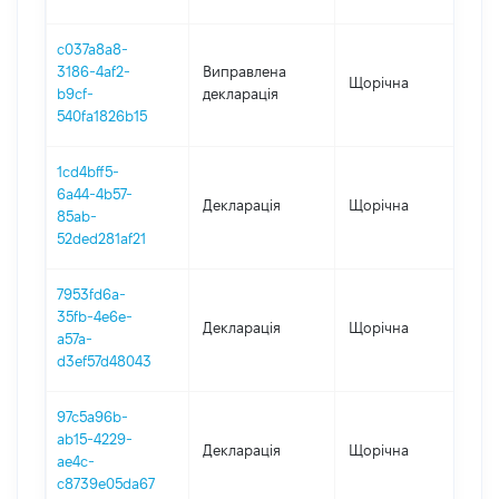
c037a8a8-
3186-4af2-
Виправлена
Щорічна
202
b9cf-
декларація
540fa1826b15
1cd4bff5-
6a44-4b57-
Декларація
Щорічна
202
85ab-
52ded281af21
7953fd6a-
35fb-4e6e-
Декларація
Щорічна
201
a57a-
d3ef57d48043
97c5a96b-
ab15-4229-
Декларація
Щорічна
201
ae4c-
c8739e05da67