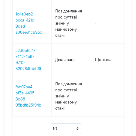
Повідомлення
1d4a9eb2-
про суттєві
bcca-421c-
зміни y
-
201
9dad-
майновому
a06ee91c6950
стані
a230b624-
7442-4bff-
Декларація
Щорічна
2017
97f0-
320284b7ab6f
Повідомлення
fab07ba4-
про суттєві
bf3a-4495-
зміни y
-
201
8d88-
майновому
95bdfb25194b
стані