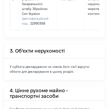
Генерального
національног
штабу Збройних
миротворчог
Сил України
контингенту
Ідентифікаційний
код:
22990368
3. Об'єкти нерухомості
У суб'єкта декларування чи членів його сім'ї відсутні
об'єкти для декларування в цьому розділі.
4. Цінне рухоме майно -
транспортні засоби