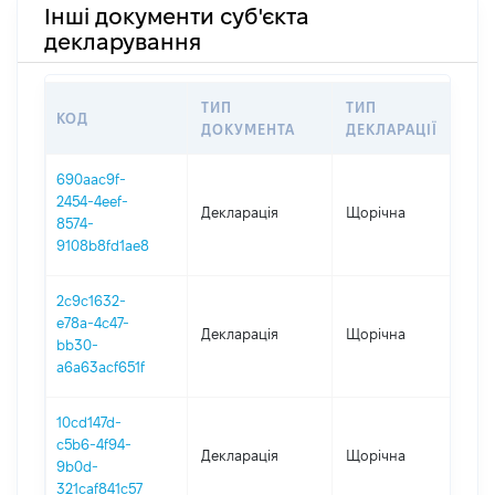
Інші документи суб'єкта
декларування
ТИП
ТИП
КОД
ПЕ
ДОКУМЕНТА
ДЕКЛАРАЦІЇ
690aac9f-
2454-4eef-
Декларація
Щорічна
202
8574-
9108b8fd1ae8
2c9c1632-
e78a-4c47-
Декларація
Щорічна
202
bb30-
a6a63acf651f
10cd147d-
c5b6-4f94-
Декларація
Щорічна
202
9b0d-
321caf841c57