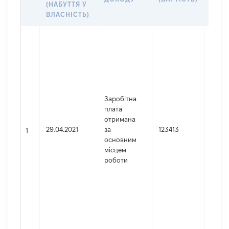
(НАБУТТЯ У
ВЛАСНІСТЬ)
Джер
Юрид
особа
заре
в Укр
Найм
Заробітна
Терн
плата
апел
отримана
суд
29.04.2021
за
123413
Код 
1
основним
держ
місцем
реєст
роботи
юрид
осіб,
осіб 
підпр
гром
форм
42261