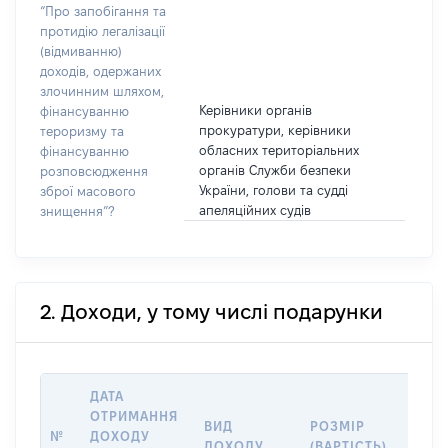
“Про запобігання та
протидію легалізації
(відмиванню)
доходів, одержаних
злочинним шляхом,
Керівники органів
фінансуванню
прокуратури, керівники
тероризму та
обласних територіальних
фінансуванню
органів Служби безпеки
розповсюдження
України, голови та судді
зброї масового
апеляційних судів
знищення”?
2. Доходи, у тому числі подарунки
ДАТА
ОТРИМАННЯ
ВИД
РОЗМІР
ІНФ
№
ДОХОДУ
ДОХОДУ
(ВАРТІСТЬ)
ПРО