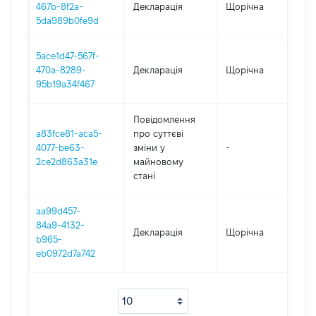
467b-8f2a-
Декларація
Щорічна
20
5da989b0fe9d
5ace1d47-567f-
470a-8289-
Декларація
Щорічна
20
95b19a34f467
Повідомлення
a83fce81-aca5-
про суттєві
4077-be63-
зміни y
-
20
2ce2d863a31e
майновому
стані
aa99d457-
84a9-4132-
Декларація
Щорічна
20
b965-
eb0972d7a742