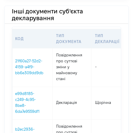
Інші документи суб'єкта
декларування
ТИП
ТИП
КОД
ПЕ
ДОКУМЕНТА
ДЕКЛАРАЦІЇ
Повідомлення
21f60a27-52d2-
про суттєві
4159-a4f9-
зміни y
-
20
bb6e309dd9db
майновому
стані
e99d8185-
c249-4c95-
Декларація
Щорічна
20
8be8-
6da7e9559df1
Повідомлення
b2ec2936-
про суттєві