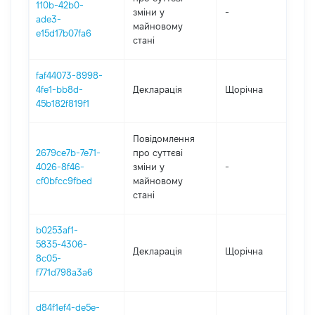
110b-42b0-
зміни y
-
20
ade3-
майновому
e15d17b07fa6
стані
faf44073-8998-
4fe1-bb8d-
Декларація
Щорічна
20
45b182f819f1
Повідомлення
2679ce7b-7e71-
про суттєві
4026-8f46-
зміни y
-
20
cf0bfcc9fbed
майновому
стані
b0253af1-
5835-4306-
Декларація
Щорічна
20
8c05-
f771d798a3a6
d84f1ef4-de5e-