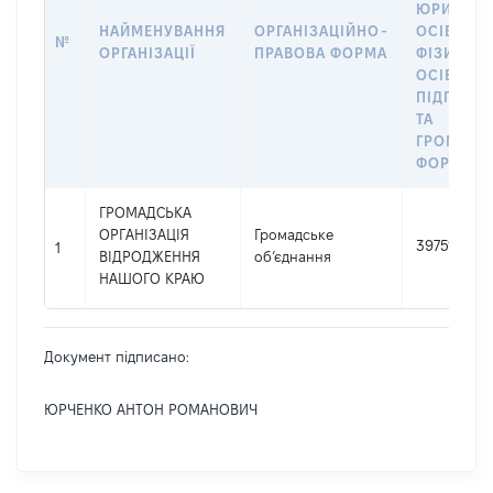
ЮРИДИЧ
НАЙМЕНУВАННЯ
ОРГАНІЗАЦІЙНО-
ОСІБ,
№
ОРГАНІЗАЦІЇ
ПРАВОВА ФОРМА
ФІЗИЧНИ
ОСІБ –
ПІДПРИЄ
ТА
ГРОМАДС
ФОРМУВА
ГРОМАДСЬКА
ОРГАНІЗАЦІЯ
Громадське
39751590
1
ВІДРОДЖЕННЯ
об’єднання
НАШОГО КРАЮ
Документ підписано:
ЮРЧЕНКО АНТОН РОМАНОВИЧ