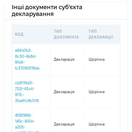
Інші документи суб'єкта
декларування
ТИП
ТИП
КОД
ПЕР
ДОКУМЕНТА
ДЕКЛАРАЦІЇ
e6ffd7b2-
8c30-4b8d-
Декларація
Щорічна
202
8fd6-
fc37090f76bb
cb8119d3-
732f-43c4-
Декларація
Щорічна
202
917c-
3ba41c4b7cf6
4f565f86-
145c-400e-
Декларація
Щорічна
202
a205-