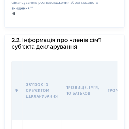
фінансуванню розповсюдження зброї масового
знищення”?
Ні
2.2. Інформація про членів сім'ї
суб'єкта декларування
ЗВ'ЯЗОК ІЗ
ПРІЗВИЩЕ, ІМ'Я,
№
СУБ'ЄКТОМ
ГРОМАДЯ
ПО БАТЬКОВІ
ДЕКЛАРУВАННЯ