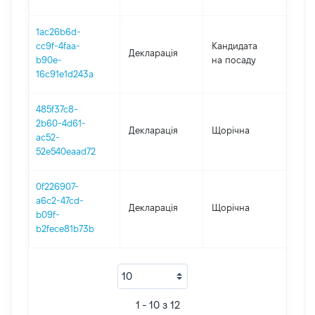
1ac26b6d-
cc9f-4faa-
Кандидата
Декларація
201
b90e-
на посаду
16c91e1d243a
485f37c8-
2b60-4d61-
Декларація
Щорічна
201
ac52-
52e540eaad72
0f226907-
a6c2-47cd-
Декларація
Щорічна
201
b09f-
b2fece81b73b
1 - 10 з 12