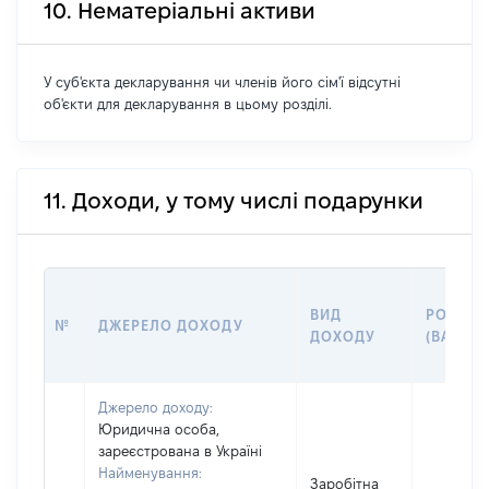
10. Нематеріальні активи
У суб'єкта декларування чи членів його сім'ї відсутні
об'єкти для декларування в цьому розділі.
11. Доходи, у тому числі подарунки
ВИД
РОЗМІР
№
ДЖЕРЕЛО ДОХОДУ
ДОХОДУ
(ВАРТІС
Джерело доходу:
Юридична особа,
зареєстрована в Україні
Найменування:
Заробітна