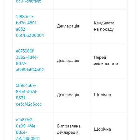
dc017d48fe45
1a88dcfe-
bd2d-4891-
Кандидата
Декларація
2021
a852-
на посаду
0517bb308004
e875080f-
01.0
3262-4d44-
Перед
Декларація
-
8077-
звільненням
29.0
a5d9da524b92
589c4b67-
87b3-4524-
Декларація
Щорічна
2021
9331-
ce5cf42c3ccc
c1a677e2-
0a99-4f4e-
Виправлена
Щорічна
202
8dce-
декларація
7e1a26809ff1