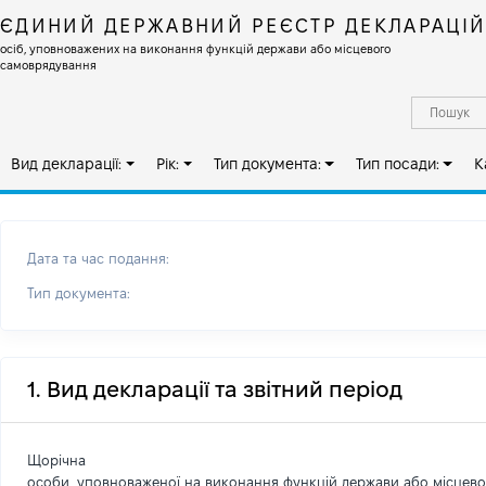
ЄДИНИЙ ДЕРЖАВНИЙ РЕЄСТР ДЕКЛАРАЦІ
осіб, уповноважених на виконання функцій держави або місцевого
самоврядування
Вид декларації:
Рік:
Тип документа:
Тип посади:
К
Дата та час подання:
Тип документа:
1. Вид декларації та звітний період
Щорічна
особи, уповноваженої на виконання функцій держави або місцев