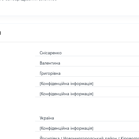
я
Снісаренко
Валентина
Григорівна
[Конфіденційна інформація]
[Конфіденційна інформація]
Україна
[Конфіденційна інформація]
Йосипівка / Новомиргородський район / Кіровогра