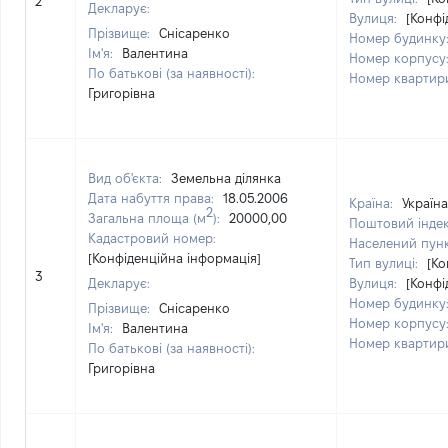
2
Декларує:
Вулиця:
[Конфі
Прізвище:
Снісаренко
Номер будинку
Ім'я:
Валентина
Номер корпусу
По батькові (за наявності):
Номер квартир
Григорівна
Вид об'єкта:
Земельна ділянка
Дата набуття права:
18.05.2006
Країна:
Україна
2
Загальна площа (м
):
20000,00
Поштовий інде
Кадастровий номер:
Населений пун
[Конфіденційна інформація]
Тип вулиці:
[Ко
3
Декларує:
Вулиця:
[Конфі
Номер будинку
Прізвище:
Снісаренко
Номер корпусу
Ім'я:
Валентина
Номер квартир
По батькові (за наявності):
Григорівна