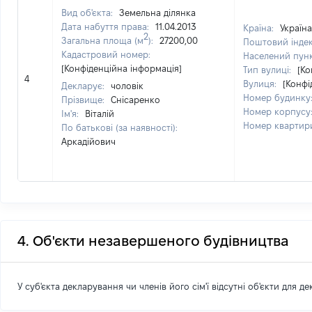
Вид об'єкта:
Земельна ділянка
Дата набуття права:
11.04.2013
Країна:
Україна
2
Загальна площа (м
):
27200,00
Поштовий інде
Кадастровий номер:
Населений пун
[Конфіденційна інформація]
Тип вулиці:
[Ко
4
Вулиця:
[Конфі
Декларує:
чоловік
Номер будинку
Прізвище:
Снісаренко
Номер корпусу
Ім'я:
Віталій
Номер квартир
По батькові (за наявності):
Аркадійович
4. Об'єкти незавершеного будівництва
У суб'єкта декларування чи членів його сім'ї відсутні об'єкти для д