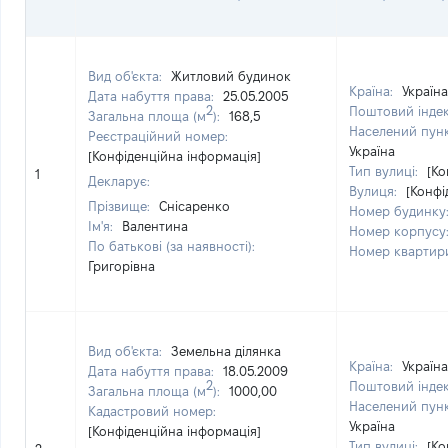
Вид об'єкта:
Житловий будинок
Країна:
Україна
Дата набуття права:
25.05.2005
2
Поштовий інде
Загальна площа (м
):
168,5
Населений пун
Реєстраційний номер:
Україна
[Конфіденційна інформація]
Тип вулиці:
[Ко
1
Декларує:
Вулиця:
[Конфі
Прізвище:
Снісаренко
Номер будинку
Ім'я:
Валентина
Номер корпусу
По батькові (за наявності):
Номер квартир
Григорівна
Вид об'єкта:
Земельна ділянка
Країна:
Україна
Дата набуття права:
18.05.2009
2
Поштовий інде
Загальна площа (м
):
1000,00
Населений пун
Кадастровий номер:
Україна
[Конфіденційна інформація]
Тип вулиці:
[Ко