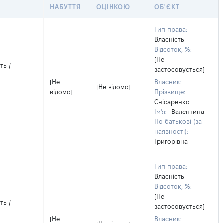
НАБУТТЯ
ОЦІНКОЮ
ОБ'ЄКТ
Тип права:
Власність
Відсоток, %:
[Не
ть /
застосовується]
[Не
Власник:
[Не відомо]
відомо]
Прізвище:
Снісаренко
Ім'я:
Валентина
По батькові (за
наявності):
Григорівна
Тип права:
Власність
Відсоток, %:
[Не
ть /
застосовується]
[Не
Власник: