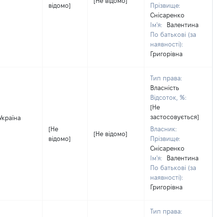
[Не відомо]
відомо]
Прізвище:
Снісаренко
Ім'я:
Валентина
По батькові (за
наявності):
Григорівна
Тип права:
Власність
Відсоток, %:
[Не
застосовується]
Україна
[Не
Власник:
[Не відомо]
відомо]
Прізвище:
Снісаренко
Ім'я:
Валентина
По батькові (за
наявності):
Григорівна
Тип права: