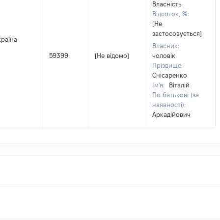
Власність
Відсоток, %:
[Не
застосовується]
країна
Власник:
59399
[Не відомо]
чоловік
Прізвище:
Снісаренко
Ім'я:
Віталій
По батькові (за
наявності):
Аркадійович