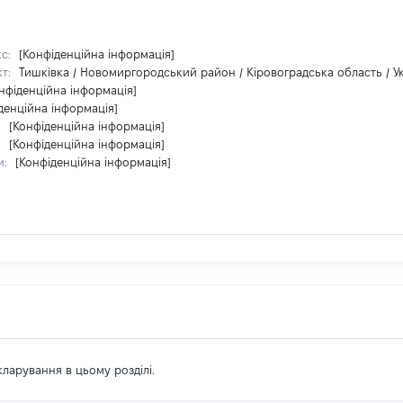
кс:
[Конфіденційна інформація]
кт:
Тишківка / Новомиргородський район / Кіровоградська область / У
нфіденційна інформація]
денційна інформація]
:
[Конфіденційна інформація]
:
[Конфіденційна інформація]
и:
[Конфіденційна інформація]
екларування в цьому розділі.