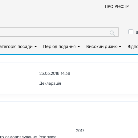
Й
ПРО РЕЄСТР
ш
атегорія посади:
Період подання:
Високий ризик:
Відп
23.03.2018 14:38
Декларація
2017
ого самоврядування (охоплює