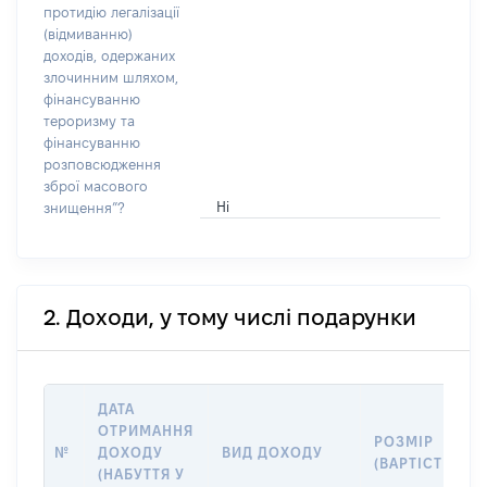
протидію легалізації
(відмиванню)
доходів, одержаних
злочинним шляхом,
фінансуванню
тероризму та
фінансуванню
розповсюдження
зброї масового
Ні
знищення”?
2. Доходи, у тому числі подарунки
ДАТА
ОТРИМАННЯ
РОЗМІР
№
ДОХОДУ
ВИД ДОХОДУ
(ВАРТІСТЬ)
(НАБУТТЯ У