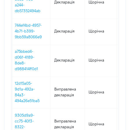
Декларація
Щорічна
2025
a244-
db57352494ab
744ef4bd-4957-
4b71-b399-
Декларація
Щорічна
2024
9bb59a8066e9
a75bbed4-
d06f-4189-
Декларація
Щорічна
2023
8de8-
d988414ff0d1
12d15a05-
9d1a-492a-
Виправлена
Щорічна
2022
84a3-
декларація
494a26e51ba5
9305d9a9-
cc75-40f3-
Виправлена
Щорічна
2021
8322-
декларація