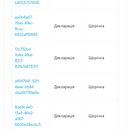
b40537374145
aa0b4a67-
79aa-47ec-
Декларація
Щорічна
2022
8cac-
6522aff89f45
12c752bd-
1b4d-49af-
Декларація
Щорічна
2021
8217-
82fb7d6733f7
af697941-32f1-
4aee-bb44-
Декларація
Щорічна
2020
dfad97755e9a
8de9c4e0-
f3a5-46e2-
Декларація
Щорічна
2019
a067-
6600e24ac6c5