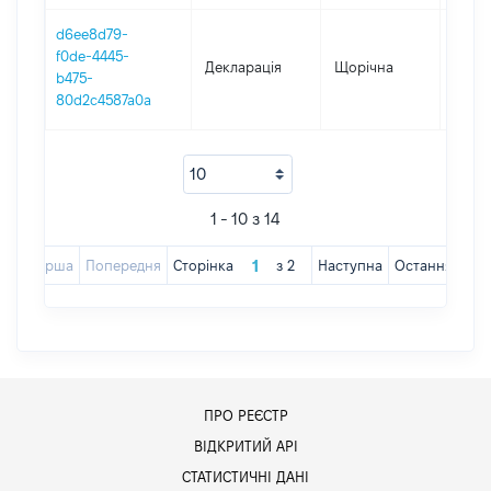
d6ee8d79-
f0de-4445-
Декларація
Щорічна
2018
b475-
80d2c4587a0a
1 - 10 з 14
Перша
Попередня
Сторінка
з
2
Наступна
Остання
ПРО РЕЄСТР
ВІДКРИТИЙ АРІ
СТАТИСТИЧНІ ДАНІ