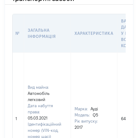
ВАРТІС
ДАТУ Н
ЗАГАЛЬНА
№
ХАРАКТЕРИСТИКА
У ВЛАС
ІНФОРМАЦІЯ
ВОЛОДІ
КОРИС
Вид майна:
Автомобіль
легковий
Дата набуття
Марка:
Ауді
права:
Модель:
Q5
05.03.2021
1
649400
Рік випуску:
Ідентифікаційний
2017
номер (VIN-код,
номер шасі)