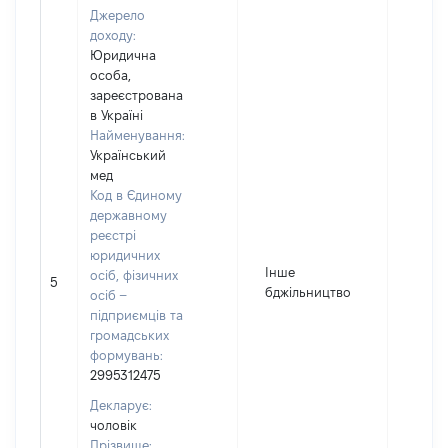
Джерело
доходу:
Юридична
особа,
зареєстрована
в Україні
Найменування:
Український
мед
Код в Єдиному
державному
реєстрі
юридичних
Інше
осіб, фізичних
5
8250
бджільництво
осіб –
підприємців та
громадських
формувань:
2995312475
Декларує:
чоловік
Прізвище: