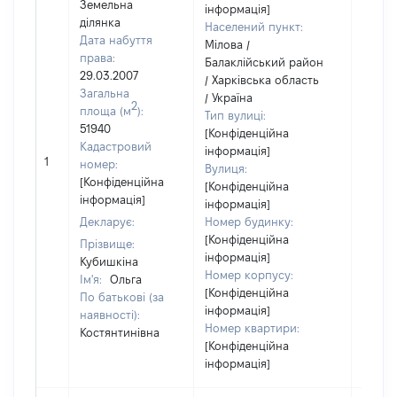
Земельна
інформація]
ділянка
Населений пункт:
Дата набуття
Мілова /
права:
Балаклійський район
29.03.2007
/ Харківська область
Загальна
/ Україна
2
площа (м
):
Тип вулиці:
51940
[Конфіденційна
Кадастровий
інформація]
[Не
1
номер:
Вулиця:
відом
[Конфіденційна
[Конфіденційна
інформація]
інформація]
Декларує:
Номер будинку:
[Конфіденційна
Прізвище:
інформація]
Кубишкіна
Номер корпусу:
Ім'я:
Ольга
[Конфіденційна
По батькові (за
інформація]
наявності):
Номер квартири:
Костянтинівна
[Конфіденційна
інформація]