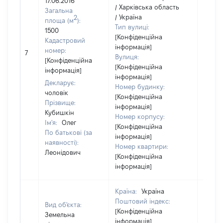
17.06.2016
/ Харківська область
Загальна
/ Україна
2
площа (м
):
Тип вулиці:
1500
[Конфіденційна
Кадастровий
інформація]
[Не
номер:
7
Вулиця:
відом
[Конфіденційна
[Конфіденційна
інформація]
інформація]
Декларує:
Номер будинку:
чоловік
[Конфіденційна
Прізвище:
інформація]
Кубишкін
Номер корпусу:
Ім'я:
Олег
[Конфіденційна
По батькові (за
інформація]
наявності):
Номер квартири:
Леонідович
[Конфіденційна
інформація]
Країна:
Україна
Поштовий індекс:
Вид об'єкта:
[Конфіденційна
Земельна
інформація]