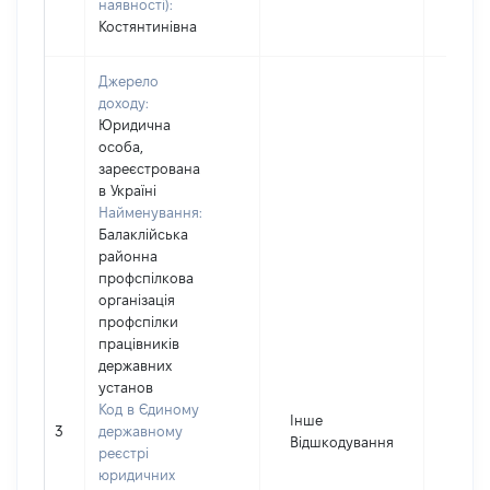
наявності):
Костянтинівна
Джерело
доходу:
Юридична
особа,
зареєстрована
в Україні
Найменування:
Балаклійська
районна
профспілкова
організація
профспілки
працівників
державних
установ
Код в Єдиному
Інше
3
державному
500
Відшкодування
реєстрі
юридичних