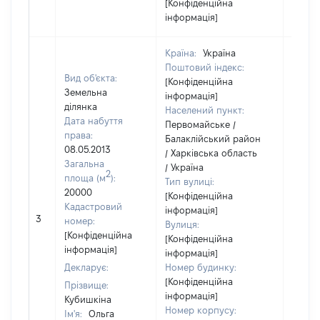
[Конфіденційна
інформація]
Країна:
Україна
Поштовий індекс:
Вид об'єкта:
[Конфіденційна
Земельна
інформація]
ділянка
Населений пункт:
Дата набуття
Первомайське /
права:
Балаклійський район
08.05.2013
/ Харківська область
Загальна
/ Україна
2
площа (м
):
Тип вулиці:
20000
[Конфіденційна
Кадастровий
інформація]
[Не
3
номер:
Вулиця:
відом
[Конфіденційна
[Конфіденційна
інформація]
інформація]
Декларує:
Номер будинку:
[Конфіденційна
Прізвище:
інформація]
Кубишкіна
Номер корпусу:
Ім'я:
Ольга