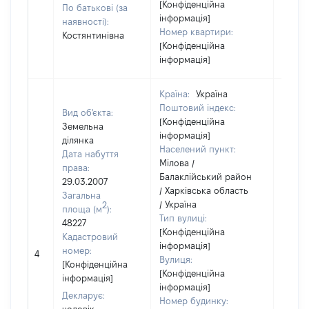
[Конфіденційна
По батькові (за
інформація]
наявності):
Номер квартири:
Костянтинівна
[Конфіденційна
інформація]
Країна:
Україна
Поштовий індекс:
Вид об'єкта:
[Конфіденційна
Земельна
інформація]
ділянка
Населений пункт:
Дата набуття
Мілова /
права:
Балаклійський район
29.03.2007
/ Харківська область
Загальна
/ Україна
2
площа (м
):
Тип вулиці:
48227
[Конфіденційна
Кадастровий
інформація]
[Не
номер:
4
Вулиця:
відом
[Конфіденційна
[Конфіденційна
інформація]
інформація]
Декларує:
Номер будинку: