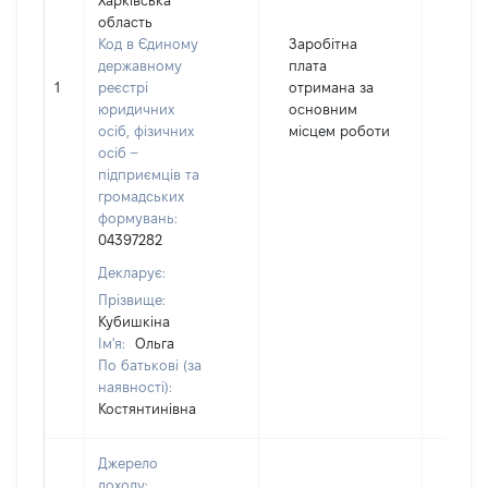
Харківська
область
Код в Єдиному
Заробітна
державному
плата
1
реєстрі
отримана за
6130
юридичних
основним
осіб, фізичних
місцем роботи
осіб –
підприємців та
громадських
формувань:
04397282
Декларує:
Прізвище:
Кубишкіна
Ім'я:
Ольга
По батькові (за
наявності):
Костянтинівна
Джерело
доходу: