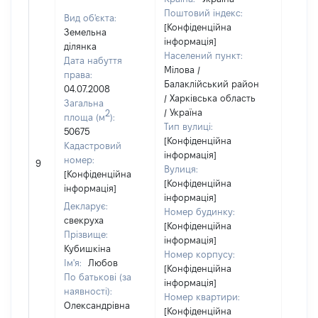
Поштовий індекс:
Вид об'єкта:
[Конфіденційна
Земельна
інформація]
ділянка
Населений пункт:
Дата набуття
Мілова /
права:
Балаклійський район
04.07.2008
/ Харківська область
Загальна
/ Україна
2
площа (м
):
Тип вулиці:
50675
[Конфіденційна
Кадастровий
інформація]
[Не
номер:
9
Вулиця:
відом
[Конфіденційна
[Конфіденційна
інформація]
інформація]
Декларує:
Номер будинку:
свекруха
[Конфіденційна
Прізвище:
інформація]
Кубишкіна
Номер корпусу:
Ім'я:
Любов
[Конфіденційна
По батькові (за
інформація]
наявності):
Номер квартири:
Олександрівна
[Конфіденційна