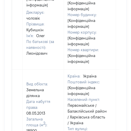
[Конфіденційна
інформація]
інформація]
Декларує:
Номер будинку:
чоловік
[Конфіденційна
Прізвище:
інформація]
Кубишкін
Номер корпусу:
Ім'я:
Олег
[Конфіденційна
По батькові (за
інформація]
наявності):
Номер квартири:
Леонідович
[Конфіденційна
інформація]
Країна:
Україна
Поштовий індекс:
Вид об'єкта:
[Конфіденційна
Земельна
інформація]
ділянка
Населений пункт:
Дата набуття
Первомайське /
права:
Балаклійський район
08.05.2013
/ Харківська область
Загальна
/ Україна
2
площа (м
):
Тип вулиці:
18500