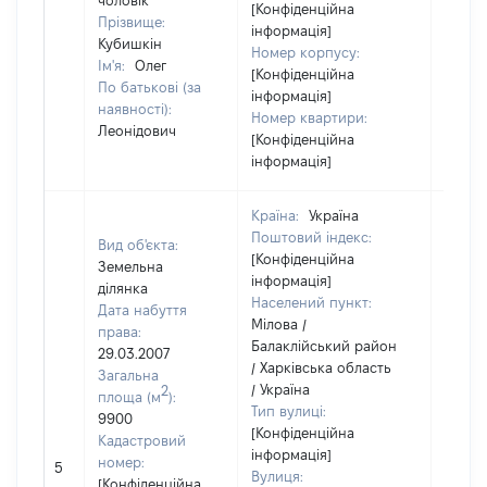
чоловік
[Конфіденційна
Прізвище:
інформація]
Кубишкін
Номер корпусу:
Ім'я:
Олег
[Конфіденційна
По батькові (за
інформація]
наявності):
Номер квартири:
Леонідович
[Конфіденційна
інформація]
Країна:
Україна
Поштовий індекс:
Вид об'єкта:
[Конфіденційна
Земельна
інформація]
ділянка
Населений пункт:
Дата набуття
Мілова /
права:
Балаклійський район
29.03.2007
/ Харківська область
Загальна
/ Україна
2
площа (м
):
Тип вулиці:
9900
[Конфіденційна
Кадастровий
інформація]
[Не
номер:
5
Вулиця:
відом
[Конфіденційна