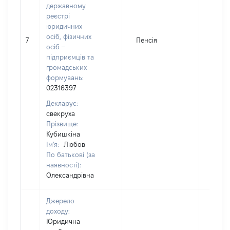
державному
реєстрі
юридичних
осіб, фізичних
7
Пенсія
1548
осіб –
підприємців та
громадських
формувань:
02316397
Декларує:
свекруха
Прізвище:
Кубишкіна
Ім'я:
Любов
По батькові (за
наявності):
Олександрівна
Джерело
доходу:
Юридична