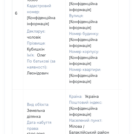
[Конфіденційна
Кадастровий
інформація]
[Не
номер:
6
Вулиця:
відом
[Конфіденційна
[Конфіденційна
інформація]
інформація]
Декларує:
Номер будинку:
чоловік
[Конфіденційна
Прізвище:
інформація]
Кубишкін
Номер корпусу:
Ім'я:
Олег
[Конфіденційна
По батькові (за
інформація]
наявності):
Номер квартири:
Леонідович
[Конфіденційна
інформація]
Країна:
Україна
Поштовий індекс:
Вид об'єкта:
[Конфіденційна
Земельна
інформація]
ділянка
Населений пункт:
Дата набуття
Мілова /
права:
Балаклійський район