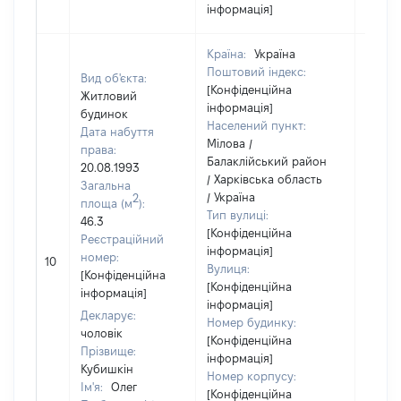
інформація]
Країна:
Україна
Поштовий індекс:
Вид об'єкта:
[Конфіденційна
Житловий
інформація]
будинок
Населений пункт:
Дата набуття
Мілова /
права:
Балаклійський район
20.08.1993
/ Харківська область
Загальна
/ Україна
2
площа (м
):
Тип вулиці:
46.3
[Конфіденційна
Реєстраційний
інформація]
[Не
номер:
10
Вулиця:
відом
[Конфіденційна
[Конфіденційна
інформація]
інформація]
Декларує:
Номер будинку:
чоловік
[Конфіденційна
Прізвище:
інформація]
Кубишкін
Номер корпусу:
Ім'я:
Олег
[Конфіденційна