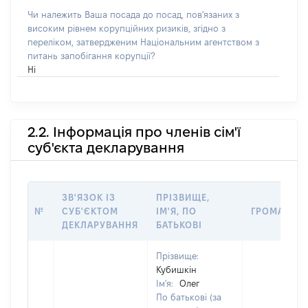
Чи належить Ваша посада до посад, пов'язаних з
високим рівнем корупційних ризиків, згідно з
переліком, затвердженим Національним агентством з
питань запобігання корупції?
Ні
2.2. Інформація про членів сім'ї
суб'єкта декларування
ЗВ'ЯЗОК ІЗ
ПРІЗВИЩЕ,
№
СУБ'ЄКТОМ
ІМ'Я, ПО
ГРОМАДЯН
ДЕКЛАРУВАННЯ
БАТЬКОВІ
Прізвище:
Кубишкін
Ім'я:
Олег
По батькові (за