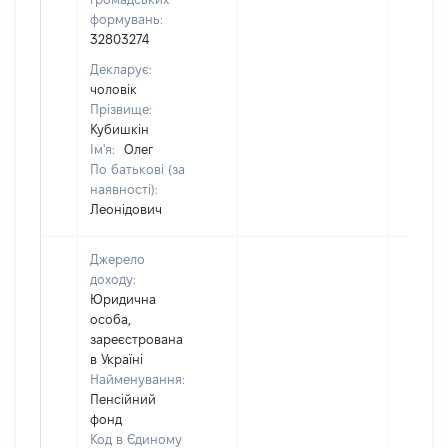
формувань:
32803274
Декларує:
чоловік
Прізвище:
Кубишкін
Ім'я:
Олег
По батькові (за
наявності):
Леонідович
Джерело
доходу:
Юридична
особа,
зареєстрована
в Україні
Найменування:
Пенсійний
фонд
Код в Єдиному