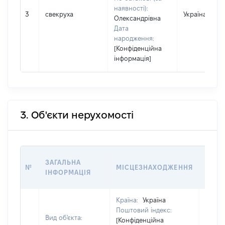
наявності):
3
свекруха
Україна
Олександрівна
Дата
народження:
[Конфіденційна
інформація]
3. Об'єкти нерухомості
ВАРТ
ЗАГАЛЬНА
№
МІСЦЕЗНАХОДЖЕННЯ
НА Д
ІНФОРМАЦІЯ
НАБУ
Країна:
Україна
Поштовий індекс:
Вид об'єкта:
[Конфіденційна