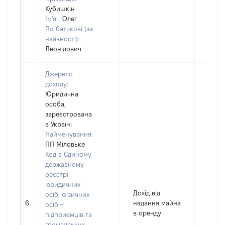
Кубишкін
Ім'я:
Олег
По батькові (за
наявності):
Леонідович
Джерело
доходу:
Юридична
особа,
зареєстрована
в Україні
Найменування:
ПП Міловьке
Код в Єдиному
державному
реєстрі
юридичних
Дохід від
осіб, фізичних
6
надання майна
7050
осіб –
в оренду
підприємців та
громадських