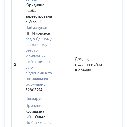
Юридична
особа,
зареєстрована
в Україні
Найменування:
ПП Міловське
Код в Єдиному
державному
реєстрі
юридичних
Дохід від
осіб, фізичних
2
надання майна
7050
осіб –
в оренду
підприємців та
громадських
формувань:
32803274
Декларує:
Прізвище:
Кубишкіна
Ім'я:
Ольга
По батькові (за