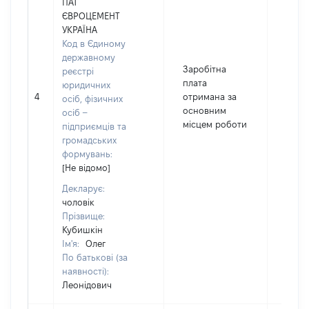
ПАТ
ЄВРОЦЕМЕНТ
УКРАЇНА
Код в Єдиному
державному
Заробітна
реєстрі
плата
юридичних
4
отримана за
4897
осіб, фізичних
основним
осіб –
місцем роботи
підприємців та
громадських
формувань:
[Не відомо]
Декларує:
чоловік
Прізвище:
Кубишкін
Ім'я:
Олег
По батькові (за
наявності):
Леонідович