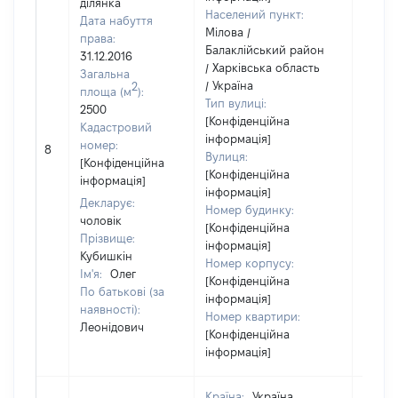
ділянка
Населений пункт:
Дата набуття
Мілова /
права:
Балаклійський район
31.12.2016
/ Харківська область
Загальна
/ Україна
2
площа (м
):
Тип вулиці:
2500
[Конфіденційна
Кадастровий
інформація]
[Не
номер:
8
Вулиця:
відом
[Конфіденційна
[Конфіденційна
інформація]
інформація]
Декларує:
Номер будинку:
чоловік
[Конфіденційна
Прізвище:
інформація]
Кубишкін
Номер корпусу:
Ім'я:
Олег
[Конфіденційна
По батькові (за
інформація]
наявності):
Номер квартири:
Леонідович
[Конфіденційна
інформація]
Країна:
Україна