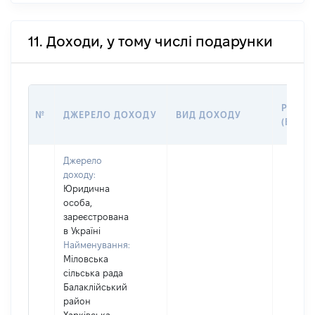
11. Доходи, у тому числі подарунки
РОЗМІ
№
ДЖЕРЕЛО ДОХОДУ
ВИД ДОХОДУ
(ВАРТІ
Джерело
доходу:
Юридична
особа,
зареєстрована
в Україні
Найменування:
Міловська
сільська рада
Балаклійський
район