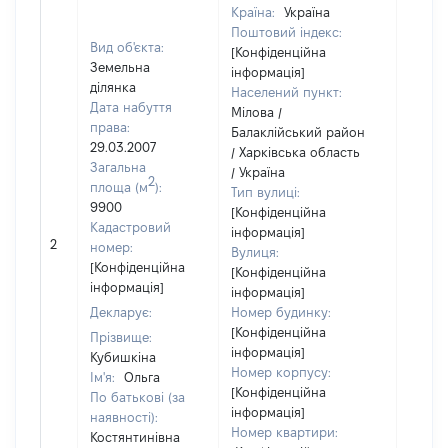
Країна:
Україна
Поштовий індекс:
Вид об'єкта:
[Конфіденційна
Земельна
інформація]
ділянка
Населений пункт:
Дата набуття
Мілова /
права:
Балаклійський район
29.03.2007
/ Харківська область
Загальна
/ Україна
2
площа (м
):
Тип вулиці:
9900
[Конфіденційна
Кадастровий
інформація]
[Не
2
номер:
Вулиця:
відом
[Конфіденційна
[Конфіденційна
інформація]
інформація]
Декларує:
Номер будинку:
[Конфіденційна
Прізвище:
інформація]
Кубишкіна
Номер корпусу:
Ім'я:
Ольга
[Конфіденційна
По батькові (за
інформація]
наявності):
Номер квартири:
Костянтинівна