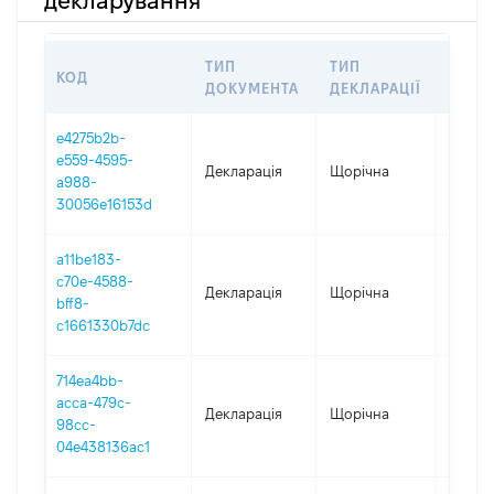
декларування
ТИП
ТИП
КОД
ПЕРІ
ДОКУМЕНТА
ДЕКЛАРАЦІЇ
e4275b2b-
e559-4595-
Декларація
Щорічна
2025
a988-
30056e16153d
a11be183-
c70e-4588-
Декларація
Щорічна
2024
bff8-
c1661330b7dc
714ea4bb-
acca-479c-
Декларація
Щорічна
2023
98cc-
04e438136ac1