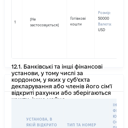
І
П
Розмір:
н
Готівкові
50000
[Не
1
С
кошти
Валюта:
застосовується]
д
USD
П
І
П
н
12.1. Банківські та інші фінансові
установи, у тому числі за
кордоном, у яких у суб'єкта
декларування або членів його сім'ї
відкриті рахунки або зберігаються
кошти, інше майно
ІНФОР
ФІЗИЧН
ЮРИДИ
УСТАНОВА, В
ОСОБУ,
ЯКІЙ ВІДКРИТО
ТИП ТА НОМЕР
ПРАВО