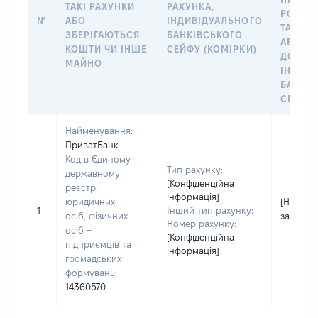
ТАКІ РАХУНКИ
РАХУНКА,
РОЗПО
№
АБО
ІНДИВІДУАЛЬНОГО
ТАКИМ
ЗБЕРІГАЮТЬСЯ
БАНКІВСЬКОГО
АБО М
КОШТИ ЧИ ІНШЕ
СЕЙФУ (КОМІРКИ)
ДО
МАЙНО
ІНДИВ
БАНКІ
СЕЙФУ 
Найменування:
ПриватБанк
Код в Єдиному
Тип рахунку:
державному
[Конфіденційна
реєстрі
інформація]
юридичних
[Не
1
Інший тип рахунку:
осіб, фізичних
застосо
Номер рахунку:
осіб –
[Конфіденційна
підприємців та
інформація]
громадських
формувань:
14360570