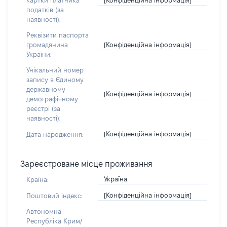
картки платника
податків (за
наявності):
Реквізити паспорта
[Конфіденційна інформація]
громадянина
України:
Унікальний номер
запису в Єдиному
державному
[Конфіденційна інформація]
демографічному
реєстрі (за
наявності):
[Конфіденційна інформація]
Дата народження:
Зареєстроване місце проживання
Україна
Країна:
[Конфіденційна інформація]
Поштовий індекс:
Автономна
Республіка Крим/