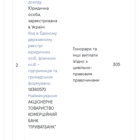
доходу:
Юридична
особа,
зареєстрована
в Україні
Код в Єдиному
державному
реєстрі
Гонорари та
юридичних
інші виплати
осіб, фізичних
згідно з
осіб –
305
2
цивільно-
підприємців та
правовим
громадських
правочинами
формувань:
14360570
Найменування:
АКЦІОНЕРНЕ
ТОВАРИСТВО
КОМЕРЦІЙНИЙ
БАНК
"ПРИВАТБАНК"