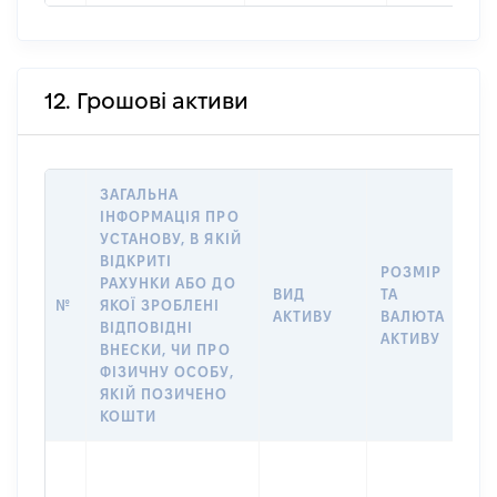
12. Грошові активи
ЗАГАЛЬНА
ІНФОРМАЦІЯ ПРО
УСТАНОВУ, В ЯКІЙ
ВІДКРИТІ
РОЗМІР
РАХУНКИ АБО ДО
І
ВИД
ТА
№
ЯКОЇ ЗРОБЛЕНІ
Я
АКТИВУ
ВАЛЮТА
ВІДПОВІДНІ
П
АКТИВУ
ВНЕСКИ, ЧИ ПРО
ФІЗИЧНУ ОСОБУ,
ЯКІЙ ПОЗИЧЕНО
КОШТИ
С
П