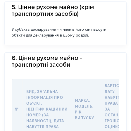
5. Цінне рухоме майно (крім
транспортних засобів)
У суб'єкта декларування чи членів його сім'ї відсутні
об'єкти для декларування в цьому розділі.
6. Цінне рухоме майно -
транспортні засоби
ВАРТІСТЬ Н
ВИД, ЗАГАЛЬНА
ДАТУ
ІНФОРМАЦІЯ ПРО
НАБУТТЯ
МАРКА,
ОБʼЄКТ,
ПРАВА АБО
МОДЕЛЬ,
№
ІДЕНТИФІКАЦІЙНИЙ
ЗА
РІК
НОМЕР (ЗА
ОСТАННЬО
ВИПУСКУ
НАЯВНОСТІ), ДАТА
ГРОШОВОЮ
НАБУТТЯ ПРАВА
ОЦІНКОЮ,