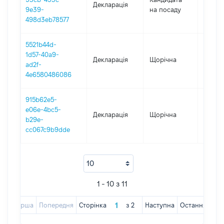
Декларація
2018
9e39-
на посаду
498d3eb78577
5521b44d-
1d57-40a9-
Декларація
Щорічна
2018
ad2f-
4e6580486086
915b62e5-
e06e-4bc5-
Декларація
Щорічна
2017
b29e-
cc067c9b9dde
1 - 10 з 11
Перша
Попередня
Сторінка
з
2
Наступна
Остання