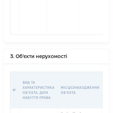
3. Об'єкти нерухомості
ВАР
ВИД ТА
ДАТ
ХАРАКТЕРИСТИКА
МІСЦЕЗНАХОДЖЕННЯ
ПРА
№
ОБʼЄКТА, ДАТА
ОБʼЄКТА
ОС
НАБУТТЯ ПРАВА
ГР
ОЦІ