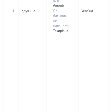
Ім'я:
Євгенія
1
дружина
По
Україна
Д
батькові
(за
наявності):
Тахирівна