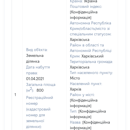
Країна:
Україна
Поштовий індекс:
[Конфіденційна
інформація]
Автономна Республіка
Крим/область/місто зі
спеціальним статусом:
Харківська
Район в області та
Вид об'єкта:
Автономній Республіці
Земельна
Крим:
Харківський
ділянка
Територіальна громада:
Дата набуття
Харківська
Тип населеного пункту:
права:
Місто
01.04.2021
Населений пункт:
Загальна площа
2
Харків
(м
):
800
[Не
1
Район у місті:
заст
Реєстраційний
[Конфіденційна
номер
інформація]
(кадастровий
Тип:
[Конфіденційна
номер для
інформація]
земельної
Назва:
[Конфіденційна
ділянки):
інформація]