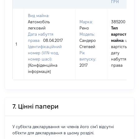
ГРН
Вид майна:
Автомобіль
Марка:
385200
легковий
Рено
Тип
Дата набуття
Модель:
вартості
права:
08.04.2017
Сандеро
майна:
це
1
Ідентифікаційний
Степвей
вартість на
номер (VIN-код,
Рік
дату
номер шасі):
випуску:
набуття
[Конфіденційна
2017
права
інформація]
7. Цінні папери
У суб'єкта декларування чи членів його сім'ї відсутні
об'єкти для декларування в цьому розділі.