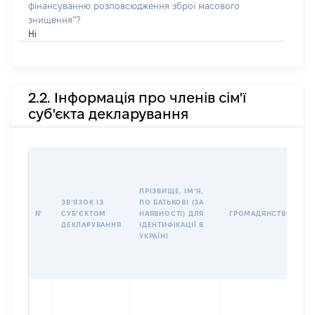
фінансуванню розповсюдження зброї масового
знищення”?
Ні
2.2. Інформація про членів сім'ї
суб'єкта декларування
П
І
Б
ПРІЗВИЩЕ, ІМʼЯ,
І
ЗВʼЯЗОК ІЗ
ПО БАТЬКОВІ (ЗА
№
СУБʼЄКТОМ
НАЯВНОСТІ) ДЛЯ
ГРОМАДЯНСТВО
У
ДЕКЛАРУВАННЯ
ІДЕНТИФІКАЦІЇ В
Д
УКРАЇНІ