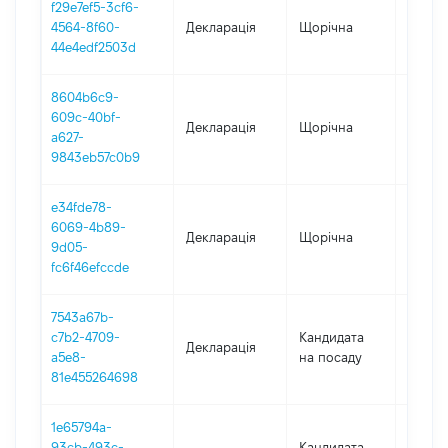
f29e7ef5-3cf6-
4564-8f60-
Декларація
Щорічна
2021
44e4edf2503d
8604b6c9-
609c-40bf-
Декларація
Щорічна
2020
a627-
9843eb57c0b9
e34fde78-
6069-4b89-
Декларація
Щорічна
2019
9d05-
fc6f46efccde
7543a67b-
c7b2-4709-
Кандидата
Декларація
2019
a5e8-
на посаду
81e455264698
1e65794a-
93cb-493c-
Кандидата