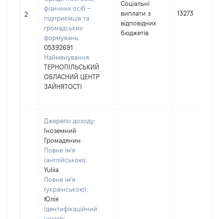
Соціальні
фізичних осіб –
виплати з
13273
2
підприємців та
відповідних
громадських
бюджетів
формувань:
05392691
Найменування:
ТЕРНОПІЛЬСЬКИЙ
ОБЛАСНИЙ ЦЕНТР
ЗАЙНЯТОСТІ
Джерело доходу:
Іноземний
Громадянин
Повне ім'я
(англійською):
Yuliia
Повне ім'я
(українською):
Юлія
Ідентифікаційний
номер: