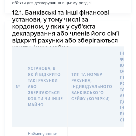
об'єкти для декларування в цьому розділі.
12.1. Банківські та інші фінансові
установи, у тому числі за
кордоном, у яких у суб'єкта
декларування або членів його сім'ї
відкриті рахунки або зберігаються
кошти, інше майно
ІНФОР
ФІЗИЧН
ЮРИДИ
УСТАНОВА, В
ОСОБУ,
ЯКІЙ ВІДКРИТО
ТИП ТА НОМЕР
ПРАВО
ТАКІ РАХУНКИ
РАХУНКА,
РОЗПО
№
АБО
ІНДИВІДУАЛЬНОГО
ТАКИМ
ЗБЕРІГАЮТЬСЯ
БАНКІВСЬКОГО
АБО М
КОШТИ ЧИ ІНШЕ
СЕЙФУ (КОМІРКИ)
ДО
МАЙНО
ІНДИВ
БАНКІ
СЕЙФУ 
Найменування: