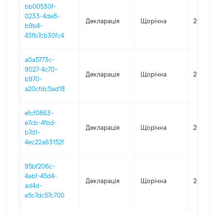
bb00530f-
0233-4de8-
Декларація
Щорічна
2025
b9b4-
43fb7cb30fc4
a0a5773c-
9027-4c70-
Декларація
Щорічна
2024
b970-
a20cfdc5ad18
efcf0863-
e7cb-4fbd-
Декларація
Щорічна
2023
b7d1-
4ec22a63152f
95bf206c-
4abf-45d4-
Декларація
Щорічна
2022
ad4d-
e5c7dc57c700