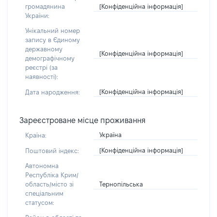
[Конфіденційна інформація]
громадянина
України:
Унікальний номер
запису в Єдиному
державному
[Конфіденційна інформація]
демографічному
реєстрі (за
наявності):
[Конфіденційна інформація]
Дата народження:
Зареєстроване місце проживання
Україна
Країна:
[Конфіденційна інформація]
Поштовий індекс:
Автономна
Республіка Крим/
Тернопільська
область/місто зі
спеціальним
статусом: