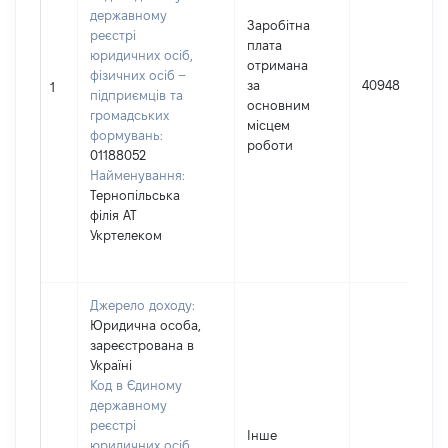
державному
Заробітна
реєстрі
плата
юридичних осіб,
отримана
фізичних осіб –
за
40948
1
підприємців та
основним
громадських
місцем
формувань:
роботи
01188052
Найменування:
Тернопільська
філія АТ
Укртелеком
Джерело доходу:
Юридична особа,
зареєстрована в
Україні
Код в Єдиному
державному
реєстрі
Інше
юридичних осіб,