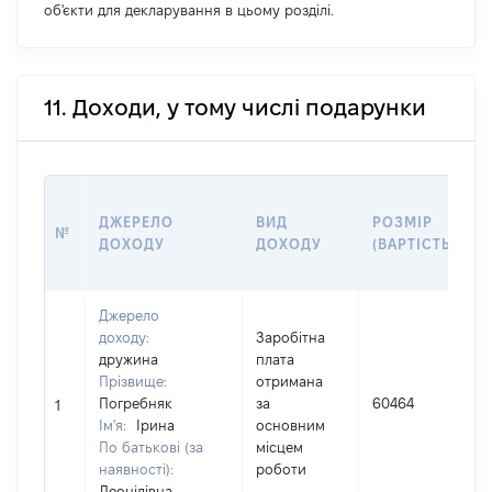
об'єкти для декларування в цьому розділі.
11. Доходи, у тому числі подарунки
ДЖЕРЕЛО
ВИД
РОЗМІР
№
ДОХОДУ
ДОХОДУ
(ВАРТІСТЬ)
Джерело
доходу:
Заробітна
дружина
плата
Прізвище:
отримана
І
Погребняк
за
60464
1
Ім'я:
Ірина
основним
(
По батькові (за
місцем
наявності):
роботи
Леонідівна