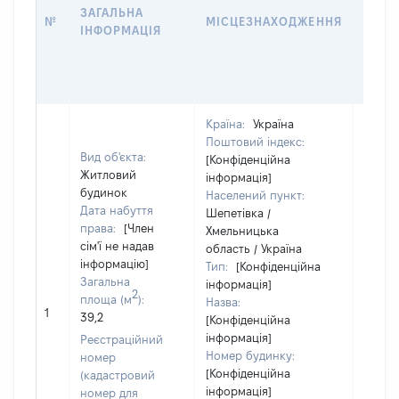
ЗАГАЛЬНА
ПРАВ
№
МІСЦЕЗНАХОДЖЕННЯ
ІНФОРМАЦІЯ
ЗА
ОСТ
ГРО
ОЦІ
Країна:
Україна
Поштовий індекс:
Вид об'єкта:
[Конфіденційна
Житловий
інформація]
будинок
Населений пункт:
Дата набуття
Шепетівка /
права:
[Член
Хмельницька
сім'ї не надав
область / Україна
інформацію]
Тип:
[Конфіденційна
Загальна
інформація]
2
площа (м
):
Назва:
[Не ві
1
39,2
[Конфіденційна
інформація]
Реєстраційний
Номер будинку:
номер
[Конфіденційна
(кадастровий
інформація]
номер для