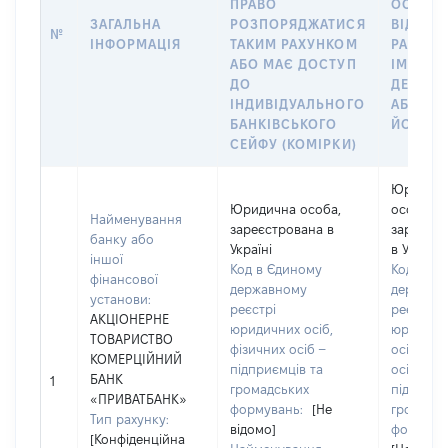
ПРАВО
ОСОБУ,
ЗАГАЛЬНА
РОЗПОРЯДЖАТИСЯ
ВІДКРИ
№
ІНФОРМАЦІЯ
ТАКИМ РАХУНКОМ
РАХУНО
АБО МАЄ ДОСТУП
ІМ’Я СУ
ДО
ДЕКЛАР
ІНДИВІДУАЛЬНОГО
АБО ЧЛ
БАНКІВСЬКОГО
ЙОГО СІ
СЕЙФУ (КОМІРКИ)
Юридич
Юридична особа,
особа,
Найменування
зареєстрована в
зареєст
банку або
Україні
в Україні
іншої
Код в Єдиному
Код в Єд
фінансової
державному
державн
установи:
реєстрі
реєстрі
АКЦІОНЕРНЕ
юридичних осіб,
юридичн
ТОВАРИСТВО
фізичних осіб –
осіб, фіз
КОМЕРЦІЙНИЙ
підприємців та
осіб –
БАНК
1
громадських
підприєм
«ПРИВАТБАНК»
формувань:
[Не
громадс
Тип рахунку:
відомо]
формува
[Конфіденційна