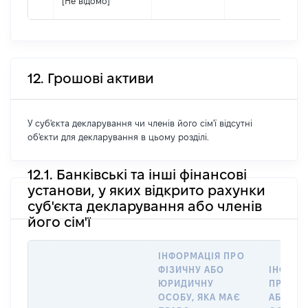
[Не відомо]
12. Грошові активи
У суб'єкта декларування чи членів його сім'ї відсутні
об'єкти для декларування в цьому розділі.
12.1. Банківські та інші фінансові
установи, у яких відкрито рахунки
суб'єкта декларування або членів
його сім'ї
ІНФОРМАЦІЯ ПРО
ФІЗИЧНУ АБО
ІНФОРМ
ЮРИДИЧНУ
ПРО ФІ
ОСОБУ, ЯКА МАЄ
АБО Ю