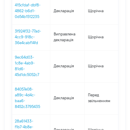
415cfdaf-dbf8-
4862-b6d1-
Декларація
Щорічна
202
0d54b1512235
3f924f32-77ad-
Виправлена
4cc9-918c-
Щорічна
202
декларація
36e4cabf14fd
9ec64d03-
1c8e-4ab9-
Декларація
Щорічна
202
81d6-
45d1dc5052c7
84057e08-
01.0
a89c-4d4c-
Перед
Декларація
-
baa6-
звільненням
13.0
8452c3795435
28a61433-
f1b7-4b8e-
Декларація
Щорічна
202