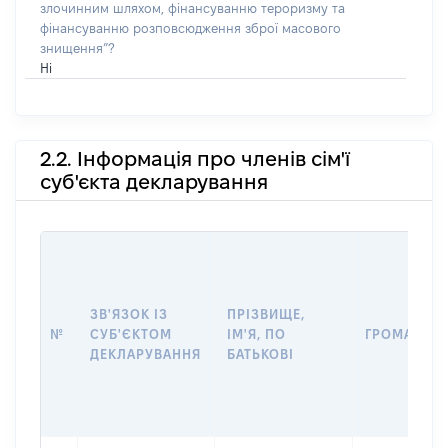
злочинним шляхом, фінансуванню тероризму та
фінансуванню розповсюдження зброї масового
знищення”?
Ні
2.2. Інформація про членів сім'ї
суб'єкта декларування
ЗВ'ЯЗОК ІЗ
ПРІЗВИЩЕ,
№
СУБ'ЄКТОМ
ІМ'Я, ПО
ГРОМАДЯН
ДЕКЛАРУВАННЯ
БАТЬКОВІ