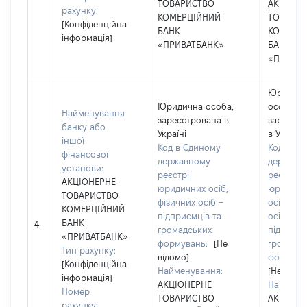
ТОВАРИСТВО
АКЦІОНЕ
рахунку:
КОМЕРЦІЙНИЙ
ТОВАРИ
[Конфіденційна
БАНК
КОМЕРЦ
інформація]
«ПРИВАТБАНК»
БАНК
«ПРИВАТ
Юридич
Юридична особа,
особа,
Найменування
зареєстрована в
зареєст
банку або
Україні
в Україні
іншої
Код в Єдиному
Код в Єд
фінансової
державному
державн
установи:
реєстрі
реєстрі
АКЦІОНЕРНЕ
юридичних осіб,
юридичн
ТОВАРИСТВО
фізичних осіб –
осіб, фіз
КОМЕРЦІЙНИЙ
підприємців та
осіб –
БАНК
4
громадських
підприєм
«ПРИВАТБАНК»
формувань:
[Не
громадс
Тип рахунку:
відомо]
формува
[Конфіденційна
Найменування:
[Не відо
інформація]
АКЦІОНЕРНЕ
Наймену
Номер
ТОВАРИСТВО
АКЦІОНЕ
рахунку: