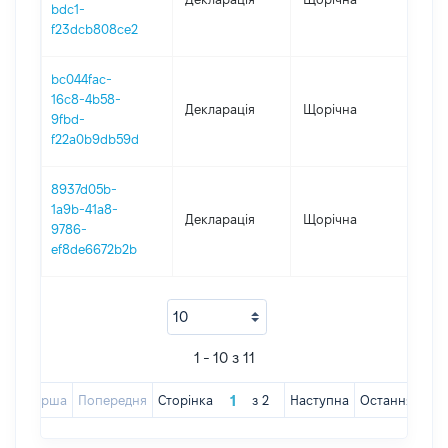
bdc1-
f23dcb808ce2
bc044fac-
16c8-4b58-
Декларація
Щорічна
201
9fbd-
f22a0b9db59d
8937d05b-
1a9b-41a8-
Декларація
Щорічна
201
9786-
ef8de6672b2b
1 - 10 з 11
Перша
Попередня
Сторінка
з
2
Наступна
Остання