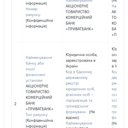
Найменування:
[Не відо
інформація]
АКЦІОНЕРНЕ
Наймену
Номер
ТОВАРИСТВО
АКЦІОНЕ
рахунку:
КОМЕРЦІЙНИЙ
ТОВАРИ
[Конфіденційна
БАНК
КОМЕРЦ
інформація]
«ПРИВАТБАНК»
БАНК
«ПРИВАТ
Юридич
Юридична особа,
особа,
Найменування
зареєстрована в
зареєст
банку або
Україні
в Україні
іншої
Код в Єдиному
Код в Єд
фінансової
державному
державн
установи:
реєстрі
реєстрі
АКЦІОНЕРНЕ
юридичних осіб,
юридичн
ТОВАРИСТВО
фізичних осіб –
осіб, фіз
КОМЕРЦІЙНИЙ
підприємців та
осіб –
БАНК
2
громадських
підприєм
«ПРИВАТБАНК»
формувань:
[Не
громадс
Тип рахунку:
відомо]
формува
[Конфіденційна
Найменування:
[Не відо
інформація]