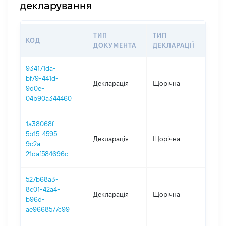
декларування
ТИП
ТИП
КОД
ПЕ
ДОКУМЕНТА
ДЕКЛАРАЦІЇ
934171da-
bf79-441d-
Декларація
Щорічна
202
9d0e-
04b90a344460
1a38068f-
5b15-4595-
Декларація
Щорічна
202
9c2a-
21daf584696c
527b68a3-
8c01-42a4-
Декларація
Щорічна
202
b96d-
ae9668577c99