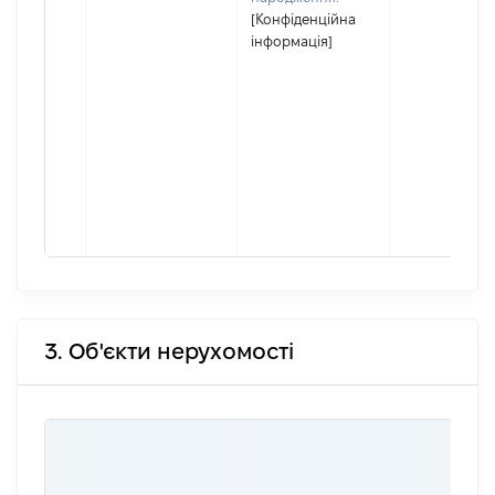
[Конфіденційна
інформація]
3. Об'єкти нерухомості
ВАРТ
ДАТУ
НАБУ