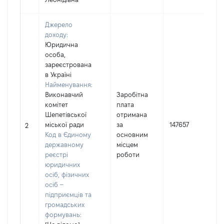
Джерело
доходу:
Юридична
особа,
зареєстрована
в Україні
Найменування:
Виконавчий
Заробітна
комітет
плата
Шепетівської
отримана
І
міської ради
за
147657
2
Код в Єдиному
основним
(
державному
місцем
реєстрі
роботи
юридичних
осіб, фізичних
осіб –
підприємців та
громадських
формувань: