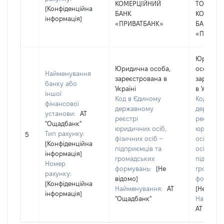
КОМЕРЦІЙНИЙ
ТОВАРИ
[Конфіденційна
БАНК
КОМЕРЦ
інформація]
«ПРИВАТБАНК»
БАНК
«ПРИВАТ
Юридич
Юридична особа,
особа,
Найменування
зареєстрована в
зареєст
банку або
Україні
в Україні
іншої
Код в Єдиному
Код в Єд
фінансової
державному
державн
установи:
АТ
реєстрі
реєстрі
"Ощадбанк"
юридичних осіб,
юридичн
Тип рахунку:
5
фізичних осіб –
осіб, фіз
[Конфіденційна
підприємців та
осіб –
інформація]
громадських
підприєм
Номер
формувань:
[Не
громадс
рахунку:
відомо]
формува
[Конфіденційна
Найменування:
АТ
[Не відо
інформація]
"Ощадбанк"
Наймену
АТ "Ощад