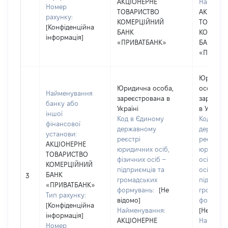
АКЦІОНЕРНЕ
Наймену
Номер
ТОВАРИСТВО
АКЦІОНЕ
рахунку:
КОМЕРЦІЙНИЙ
ТОВАРИ
[Конфіденційна
БАНК
КОМЕРЦ
інформація]
«ПРИВАТБАНК»
БАНК
«ПРИВАТ
Юридич
Юридична особа,
особа,
Найменування
зареєстрована в
зареєст
банку або
Україні
в Україні
іншої
Код в Єдиному
Код в Єд
фінансової
державному
державн
установи:
реєстрі
реєстрі
АКЦІОНЕРНЕ
юридичних осіб,
юридичн
ТОВАРИСТВО
фізичних осіб –
осіб, фіз
КОМЕРЦІЙНИЙ
підприємців та
осіб –
БАНК
3
громадських
підприєм
«ПРИВАТБАНК»
формувань:
[Не
громадс
Тип рахунку:
відомо]
формува
[Конфіденційна
Найменування:
[Не відо
інформація]
АКЦІОНЕРНЕ
Наймену
Номер