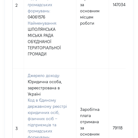
громадських
за
147034
2
формувань:
основним
04061576
місцем
Найменування:
роботи
ШПОЛЯНСЬКА
МІСЬКА РАДА
ОБ'ЄДНАНОЇ
ТЕРИТОРІАЛЬНОЇ
ГРОМАДИ
Джерело доходу:
Юридична особа,
зареєстрована в
Україні
Код в Єдиному
державному реєстрі
Заробітна
юридичних осіб,
плата
фізичних осіб –
отримана
підприємців та
за
79118
3
громадських
основним
формувань: