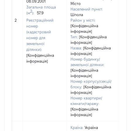
08.09.2001
Місто
Тип
Загальна площа
Населений пункт:
варт
2
(м
):
57.9
Шпола
обʼє
2
Реєстраційний
Район у місті:
варт
[Конфіденційна
номер
дату
інформація]
(кадастровий
набу
Тип:
[Конфіденційна
номер для
пра
інформація]
земельної
Назва:
[Конфіденційна
ділянки):
інформація]
[Конфіденційна
Номер будинку/
інформація]
земельної ділянки:
[Конфіденційна
інформація]
Номер корпусу/секції/
блоку:
[Конфіденційна
інформація]
Номер квартири/
кімнати/гаражу:
[Конфіденційна
інформація]
Країна:
Україна