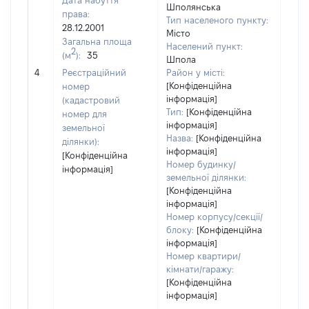
Дата набуття
Шполянська
права:
Тип населеного пункту:
28.12.2001
Місто
Загальна площа
Населений пункт:
2
(м
):
35
Шпола
[Не 
4
Реєстраційний
Район у місті:
[Конфіденційна
номер
інформація]
(кадастровий
Тип:
[Конфіденційна
номер для
інформація]
земельної
Назва:
[Конфіденційна
ділянки):
інформація]
[Конфіденційна
Номер будинку/
інформація]
земельної ділянки:
[Конфіденційна
інформація]
Номер корпусу/секції/
блоку:
[Конфіденційна
інформація]
Номер квартири/
кімнати/гаражу:
[Конфіденційна
інформація]