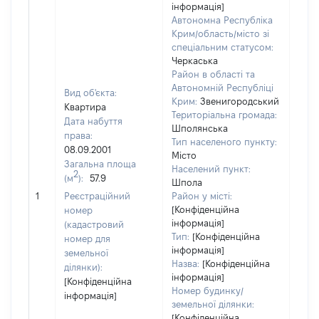
інформація]
Автономна Республіка
Крим/область/місто зі
спеціальним статусом:
Черкаська
Район в області та
Автономній Республіці
Вид об'єкта:
Крим:
Звенигородський
Квартира
Територіальна громада:
Дата набуття
Шполянська
права:
Тип населеного пункту:
1446
08.09.2001
Місто
Тип
Загальна площа
Населений пункт:
варт
2
(м
):
57.9
Шпола
обʼє
1
Реєстраційний
Район у місті:
варт
[Конфіденційна
номер
дату
інформація]
(кадастровий
набу
Тип:
[Конфіденційна
номер для
пра
інформація]
земельної
Назва:
[Конфіденційна
ділянки):
інформація]
[Конфіденційна
Номер будинку/
інформація]
земельної ділянки:
[Конфіденційна