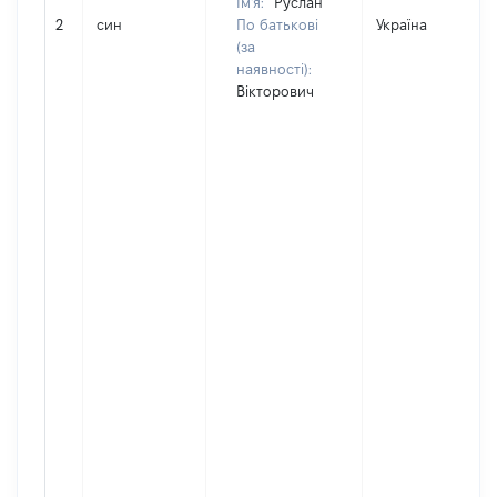
Ім'я:
Руслан
2
син
По батькові
Україна
(за
наявності):
Вікторович