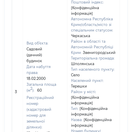
Поштовий індекс:
[Конфіденційна
інформація]
Автономна Республіка
Крим/область/місто зі
спеціальним статусом:
Черкаська
Район в області та
Вид об'єкта:
Автономній Республіці
Садовий
Крим:
Звенигородський
(дачний)
Територіальна громада:
будинок
Шполянська
Дата набуття
Тип населеного пункту:
282
права:
Село
Тип
18.02.2000
Населений пункт:
варт
Загальна площа
Терешки
обʼє
2
(м
):
60
3
Район у місті:
варт
[Конфіденційна
Реєстраційний
дату
інформація]
номер
набу
Тип:
[Конфіденційна
(кадастровий
пра
інформація]
номер для
Назва:
[Конфіденційна
земельної
інформація]
ділянки):
Номер будинку/