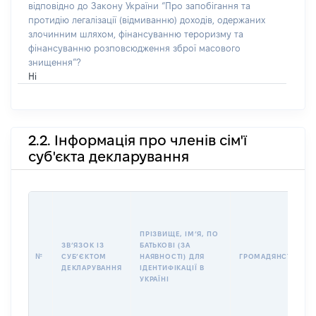
відповідно до Закону України “Про запобігання та
протидію легалізації (відмиванню) доходів, одержаних
злочинним шляхом, фінансуванню тероризму та
фінансуванню розповсюдження зброї масового
знищення”?
Ні
2.2. Інформація про членів сім'ї
суб'єкта декларування
ПРІЗВИЩЕ, ІМʼЯ, ПО
ЗВʼЯЗОК ІЗ
БАТЬКОВІ (ЗА
№
СУБʼЄКТОМ
НАЯВНОСТІ) ДЛЯ
ГРОМАДЯНСТВО
ДЕКЛАРУВАННЯ
ІДЕНТИФІКАЦІЇ В
УКРАЇНІ