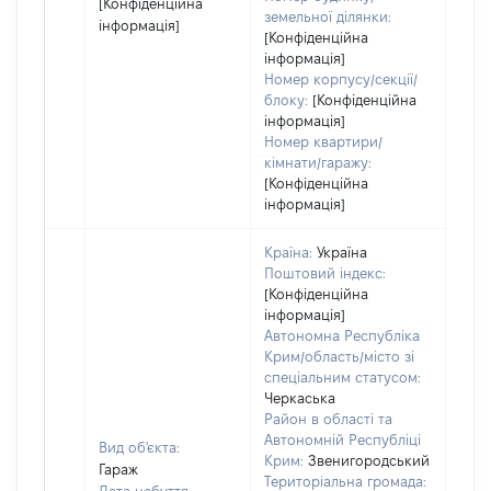
[Конфіденційна
земельної ділянки:
інформація]
[Конфіденційна
інформація]
Номер корпусу/секції/
блоку:
[Конфіденційна
інформація]
Номер квартири/
кімнати/гаражу:
[Конфіденційна
інформація]
Країна:
Україна
Поштовий індекс:
[Конфіденційна
інформація]
Автономна Республіка
Крим/область/місто зі
спеціальним статусом:
Черкаська
Район в області та
Автономній Республіці
Вид об'єкта:
Крим:
Звенигородський
Гараж
Територіальна громада: