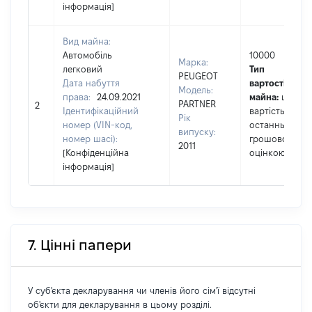
інформація]
Вид майна:
Автомобіль
10000
Марка:
легковий
Тип
PEUGEOT
Дата набуття
вартості
Модель:
права:
24.09.2021
майна:
це
PARTNER
2
Ідентифікаційний
вартість за
Рік
номер (VIN-код,
останньою
випуску:
номер шасі):
грошовою
2011
[Конфіденційна
оцінкою
інформація]
7. Цінні папери
У суб'єкта декларування чи членів його сім'ї відсутні
об'єкти для декларування в цьому розділі.