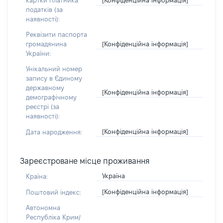
картки платника
податків (за
наявності):
Реквізити паспорта
[Конфіденційна інформація]
громадянина
України:
Унікальний номер
запису в Єдиному
державному
[Конфіденційна інформація]
демографічному
реєстрі (за
наявності):
[Конфіденційна інформація]
Дата народження:
Зареєстроване місце проживання
Україна
Країна:
[Конфіденційна інформація]
Поштовий індекс:
Автономна
Республіка Крим/