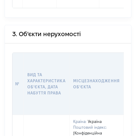
3. Об'єкти нерухомості
ВАР
ДАТ
НАБ
ВИД ТА
ПРА
ХАРАКТЕРИСТИКА
МІСЦЕЗНАХОДЖЕННЯ
№
ЗА
ОБʼЄКТА, ДАТА
ОБʼЄКТА
ОС
НАБУТТЯ ПРАВА
ГР
ОЦІ
ГРН
Країна:
Україна
Поштовий індекс:
[Конфіденційна