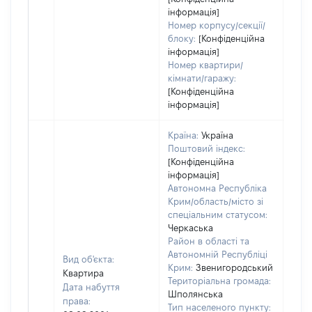
інформація]
Номер корпусу/секції/
блоку:
[Конфіденційна
інформація]
Номер квартири/
кімнати/гаражу:
[Конфіденційна
інформація]
Країна:
Україна
Поштовий індекс:
[Конфіденційна
інформація]
Автономна Республіка
Крим/область/місто зі
спеціальним статусом:
Черкаська
Район в області та
Автономній Республіці
Вид об'єкта:
Крим:
Звенигородський
Квартира
Територіальна громада:
Дата набуття
Шполянська
права:
Тип населеного пункту:
1446