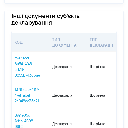
Інші документи суб'єкта
декларування
ТИП
ТИП
КОД
ПЕ
ДОКУМЕНТА
ДЕКЛАРАЦІЇ
ff7e3e5d-
6a54-4f45-
Декларація
Щорічна
202
ad78-
9855b743d3ae
1378fe5b-4117-
47ef-abef-
Декларація
Щорічна
202
2e048ae35a21
87e1e95c-
7cbb-4698-
Декларація
Щорічна
202
99b2-