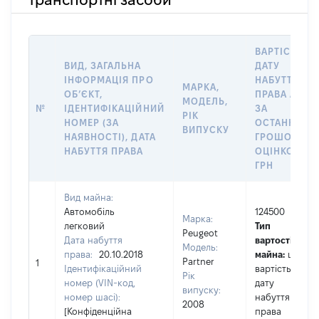
ВАРТІСТЬ Н
ВИД, ЗАГАЛЬНА
ДАТУ
ІНФОРМАЦІЯ ПРО
НАБУТТЯ
МАРКА,
ОБʼЄКТ,
ПРАВА АБО
МОДЕЛЬ,
№
ІДЕНТИФІКАЦІЙНИЙ
ЗА
РІК
НОМЕР (ЗА
ОСТАННЬО
ВИПУСКУ
НАЯВНОСТІ), ДАТА
ГРОШОВОЮ
НАБУТТЯ ПРАВА
ОЦІНКОЮ,
ГРН
Вид майна:
Автомобіль
124500
Марка:
легковий
Тип
Peugeot
Дата набуття
вартості
Модель:
права:
20.10.2018
майна:
це
Partner
1
Ідентифікаційний
вартість на
Рік
номер (VIN-код,
дату
випуску:
номер шасі):
набуття
2008
[Конфіденційна
права