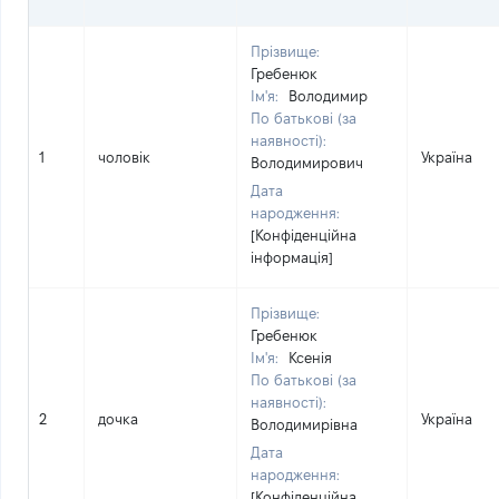
Прізвище:
Гребенюк
Ім'я:
Володимир
По батькові (за
наявності):
1
чоловік
Україна
Володимирович
Дата
народження:
[Конфіденційна
інформація]
Прізвище:
Гребенюк
Ім'я:
Ксенія
По батькові (за
наявності):
2
дочка
Україна
Володимирівна
Дата
народження:
[Конфіденційна