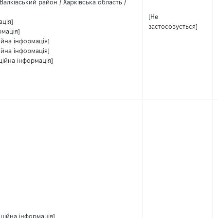
 Валківський район / Харківська область /
[Не
ація]
застосовується]
рмація]
ійна інформація]
ійна інформація]
ційна інформація]
ційна інформація]