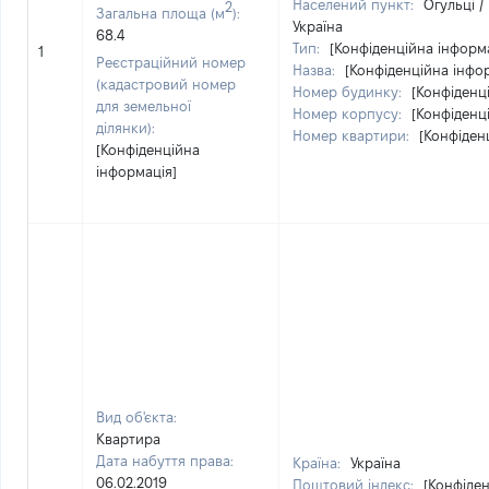
Населений пункт:
Огульці /
2
Загальна площа (м
):
Україна
68.4
Тип:
[Конфіденційна інформ
1
Реєстраційний номер
Назва:
[Конфіденційна інфо
(кадастровий номер
Номер будинку:
[Конфіденц
для земельної
Номер корпусу:
[Конфіденц
ділянки):
Номер квартири:
[Конфіден
[Конфіденційна
інформація]
Вид об'єкта:
Квартира
Дата набуття права:
Країна:
Україна
06.02.2019
Поштовий індекс:
[Конфіден