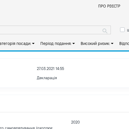
Й
ПРО РЕЄСТР
ш
атегорія посади:
Період подання:
Високий ризик:
Відп
27.03.2021 14:55
Декларація
2020
ого самоврядування (охоплює