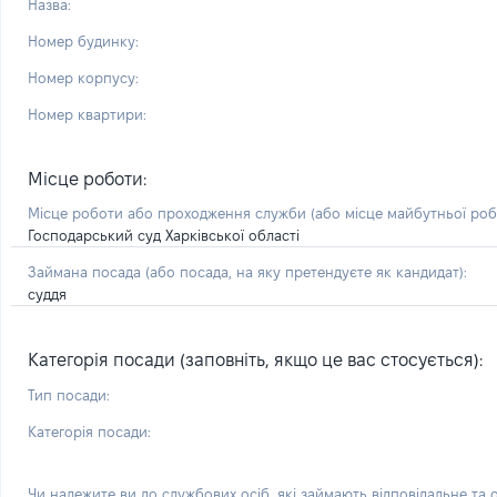
Назва:
Номер будинку:
Номер корпусу:
Номер квартири:
Місце роботи:
Місце роботи або проходження служби
(або місце майбутньої ро
Господарський суд Харківської області
Займана посада
(або посада, на яку претендуєте як кандидат)
:
суддя
Категорія посади (заповніть, якщо це вас стосується):
Тип посади:
Категорія посади:
Чи належите ви до службових осіб, які займають відповідальне та 