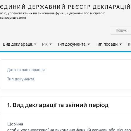
ЄДИНИЙ ДЕРЖАВНИЙ РЕЄСТР ДЕКЛАРАЦІ
осіб, уповноважених на виконання функцій держави або місцевого
самоврядування
Вид декларації:
Рік:
Тип документа:
Тип посади:
К
Дата та час подання:
Тип документа:
1. Вид декларації та звітний період
Щорічна
особи, уповноваженої на виконання функцій держави або місцев