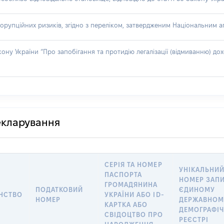
орупційних ризиків, згідно з переліком, затвердженим Національним аг
акону України “Про запобігання та протидію легалізації (відмиванню) 
декларування
СЕРІЯ ТА НОМЕР
УНІКАЛЬНИ
ПАСПОРТА
НОМЕР ЗАПИ
ГРОМАДЯНИНА
ПОДАТКОВИЙ
ЄДИНОМУ
НСТВО
УКРАЇНИ АБО ID-
НОМЕР
ДЕРЖАВНОМ
КАРТКА АБО
ДЕМОГРАФІ
СВІДОЦТВО ПРО
РЕЄСТРІ