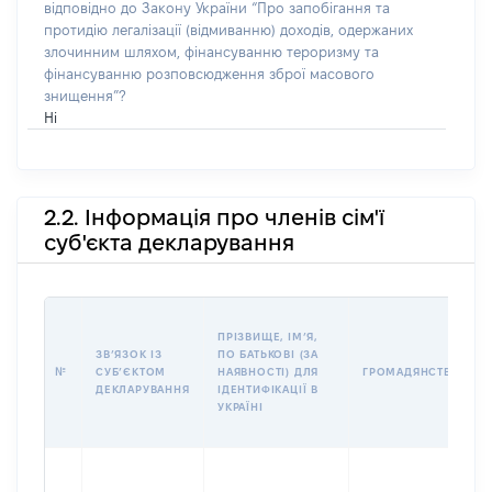
відповідно до Закону України “Про запобігання та
протидію легалізації (відмиванню) доходів, одержаних
злочинним шляхом, фінансуванню тероризму та
фінансуванню розповсюдження зброї масового
знищення”?
Ні
2.2. Інформація про членів сім'ї
суб'єкта декларування
ПРІЗВИЩЕ, ІМʼЯ,
ЗВʼЯЗОК ІЗ
ПО БАТЬКОВІ (ЗА
№
СУБʼЄКТОМ
НАЯВНОСТІ) ДЛЯ
ГРОМАДЯНСТВО
ДЕКЛАРУВАННЯ
ІДЕНТИФІКАЦІЇ В
УКРАЇНІ