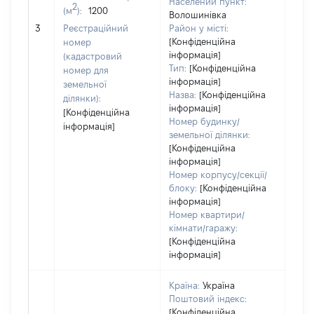
Населений пункт:
2
(м
):
1200
Волошинівка
[Не 
3
Реєстраційний
Район у місті:
[Конфіденційна
номер
інформація]
(кадастровий
Тип:
[Конфіденційна
номер для
інформація]
земельної
Назва:
[Конфіденційна
ділянки):
інформація]
[Конфіденційна
Номер будинку/
інформація]
земельної ділянки:
[Конфіденційна
інформація]
Номер корпусу/секції/
блоку:
[Конфіденційна
інформація]
Номер квартири/
кімнати/гаражу:
[Конфіденційна
інформація]
Країна:
Україна
Поштовий індекс:
[Конфіденційна