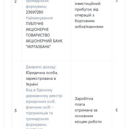
громадських
37
2
інвестиційний
формувань:
прибуток від
23697280
операцій з
Найменування:
борговими
ПУБЛІЧНЕ
зобов'язаннями
АКЦІОНЕРНЕ
ТОВАРИСТВО
АКЦІОНЕРНИЙ БАНК
"УКРГАЗБАНК"
Джерело доходу:
Юридична особа,
зареєстрована в
Україні
Код в Єдиному
державному реєстрі
Заробітна
юридичних осіб,
плата
фізичних осіб –
отримана за
65459
3
підприємців та
основним
громадських
місцем роботи
формувань: