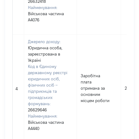
26632418
Найменування:
Військова частина
А4076
Джерело доходу:
Юридична особа,
зареєстрована в
Україні
Код в Єдиному
державному реєстрі
Заробітна
юридичних осіб,
плата
фізичних осіб –
отримана за
218757
4
підприємців та
основним
громадських
місцем роботи
формувань:
26629646
Найменування:
Військова частина
А4440