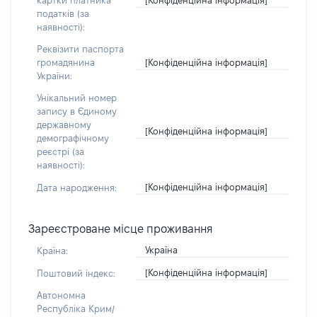
картки платника
податків (за
наявності):
Реквізити паспорта
[Конфіденційна інформація]
громадянина
України:
Унікальний номер
запису в Єдиному
державному
[Конфіденційна інформація]
демографічному
реєстрі (за
наявності):
[Конфіденційна інформація]
Дата народження:
Зареєстроване місце проживання
Україна
Країна:
[Конфіденційна інформація]
Поштовий індекс:
Автономна
Республіка Крим/