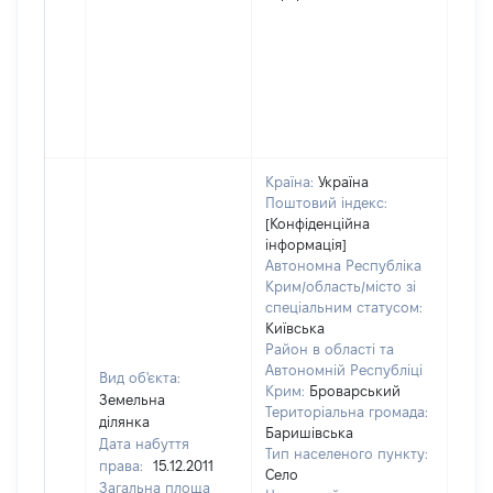
Країна:
Україна
Поштовий індекс:
[Конфіденційна
інформація]
Автономна Республіка
Крим/область/місто зі
спеціальним статусом:
Київська
Район в області та
Автономній Республіці
Вид об'єкта:
Крим:
Броварський
Земельна
Територіальна громада:
ділянка
Баришівська
Дата набуття
Тип населеного пункту:
права:
15.12.2011
Село
Загальна площа