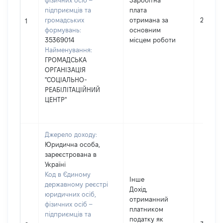
фізичних осіб –
Заробітна
підприємців та
плата
громадських
отримана за
289872
1
формувань:
основним
35369014
місцем роботи
Найменування:
ГРОМАДСЬКА
ОРГАНІЗАЦІЯ
"СОЦІАЛЬНО-
РЕАБІЛІТАЦІЙНИЙ
ЦЕНТР"
Джерело доходу:
Юридична особа,
зареєстрована в
Україні
Код в Єдиному
Інше
державному реєстрі
Дохід,
юридичних осіб,
отриманний
фізичних осіб –
платником
підприємців та
податку як