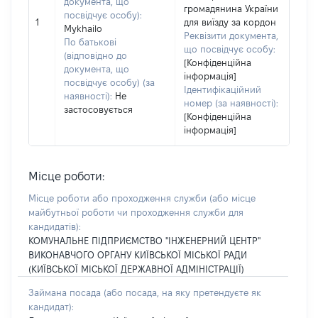
документа, що
громадянина України
посвідчує особу):
1
для виїзду за кордон
Mykhailo
Реквізити документа,
По батькові
що посвідчує особу:
(відповідно до
[Конфіденційна
документа, що
інформація]
посвідчує особу) (за
Ідентифікаційний
наявності):
Не
номер (за наявності):
застосовується
[Конфіденційна
інформація]
Місце роботи:
Місце роботи або проходження служби
(або місце
майбутньої роботи чи проходження служби для
кандидатів)
:
КОМУНАЛЬНЕ ПІДПРИЄМСТВО "ІНЖЕНЕРНИЙ ЦЕНТР"
ВИКОНАВЧОГО ОРГАНУ КИЇВСЬКОЇ МІСЬКОЇ РАДИ
(КИЇВСЬКОЇ МІСЬКОЇ ДЕРЖАВНОЇ АДМІНІСТРАЦІЇ)
Займана посада
(або посада, на яку претендуєте як
кандидат)
: