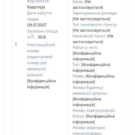
Вид об'єкта:
Крим:
[Не
Квартира
застосовується]
Дата набуття
Територіальна громада:
[Не застосовується]
права:
Тип населеного пункту:
09.07.2007
[Не застосовується]
Загальна площа
2
Населений пункт:
[Не
(м
):
50,8
[Не
застосовується]
1
Реєстраційний
заст
Район у місті:
номер
[Конфіденційна
(кадастровий
інформація]
номер для
Тип:
[Конфіденційна
земельної
інформація]
ділянки):
Назва:
[Конфіденційна
[Конфіденційна
інформація]
інформація]
Номер будинку/
земельної ділянки:
[Конфіденційна
інформація]
Номер корпусу/секції/
блоку:
[Конфіденційна
інформація]
Номер квартири/
кімнати/гаражу: