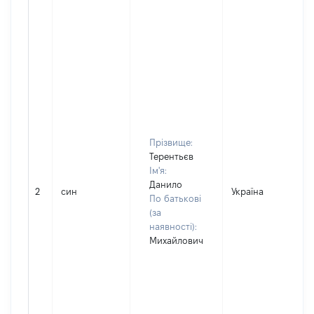
Прізвище:
Терентьєв
Ім'я:
Данило
2
син
Україна
По батькові
(за
наявності):
Михайлович