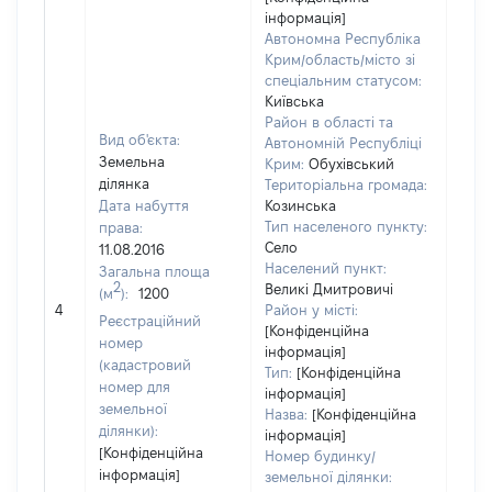
інформація]
Автономна Республіка
Крим/область/місто зі
спеціальним статусом:
Київська
Район в області та
Вид об'єкта:
Автономній Республіці
Земельна
Крим:
Обухівський
ділянка
Територіальна громада:
Дата набуття
Козинська
Тип населеного пункту:
права:
Село
11.08.2016
Населений пункт:
Загальна площа
2
Великі Дмитровичі
(м
):
1200
[Не 
4
Район у місті:
Реєстраційний
[Конфіденційна
номер
інформація]
(кадастровий
Тип:
[Конфіденційна
номер для
інформація]
земельної
Назва:
[Конфіденційна
ділянки):
інформація]
[Конфіденційна
Номер будинку/
інформація]
земельної ділянки: