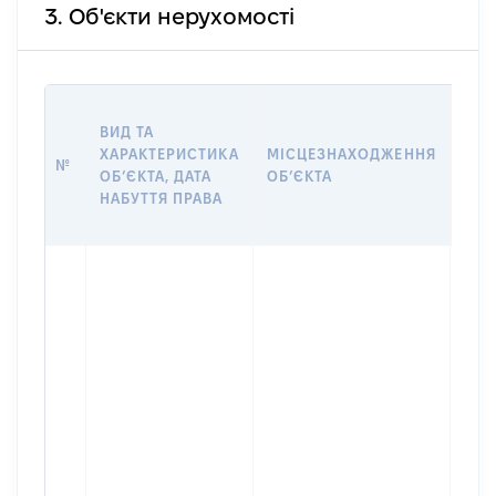
3. Об'єкти нерухомості
ВАР
ВИД ТА
ДАТ
ХАРАКТЕРИСТИКА
МІСЦЕЗНАХОДЖЕННЯ
ПРА
№
ОБʼЄКТА, ДАТА
ОБʼЄКТА
ОС
НАБУТТЯ ПРАВА
ГР
ОЦІ