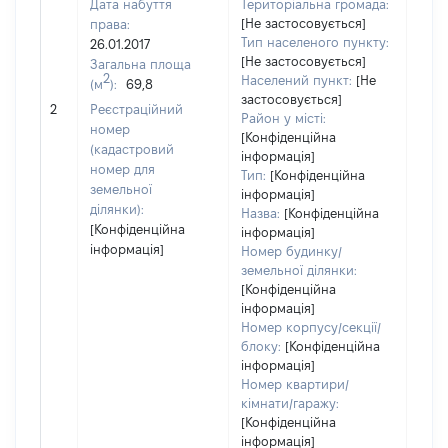
Дата набуття
Територіальна громада:
[Не застосовується]
права:
Тип населеного пункту:
26.01.2017
[Не застосовується]
Загальна площа
2
Населений пункт:
[Не
(м
):
69,8
застосовується]
[Не 
2
Реєстраційний
Район у місті:
номер
[Конфіденційна
(кадастровий
інформація]
номер для
Тип:
[Конфіденційна
земельної
інформація]
ділянки):
Назва:
[Конфіденційна
[Конфіденційна
інформація]
інформація]
Номер будинку/
земельної ділянки:
[Конфіденційна
інформація]
Номер корпусу/секції/
блоку:
[Конфіденційна
інформація]
Номер квартири/
кімнати/гаражу:
[Конфіденційна
інформація]