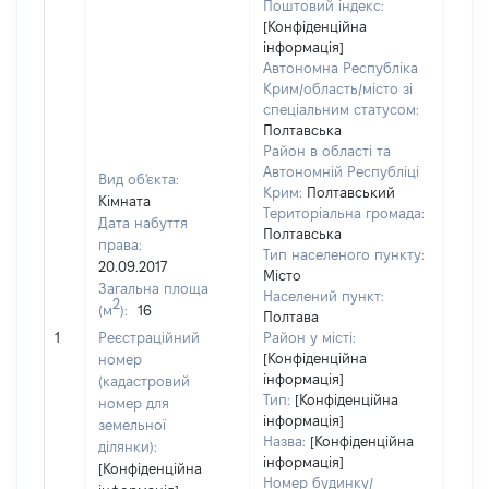
Поштовий індекс:
[Конфіденційна
інформація]
Автономна Республіка
Крим/область/місто зі
спеціальним статусом:
Полтавська
Район в області та
Автономній Республіці
Вид об'єкта:
Крим:
Полтавський
Кімната
Територіальна громада:
Дата набуття
Полтавська
права:
Тип населеного пункту:
500
20.09.2017
Місто
Тип
Загальна площа
Населений пункт:
варт
2
(м
):
16
Полтава
обʼє
1
Реєстраційний
Район у місті:
варт
[Конфіденційна
номер
дату
інформація]
(кадастровий
набу
Тип:
[Конфіденційна
номер для
пра
інформація]
земельної
Назва:
[Конфіденційна
ділянки):
інформація]
[Конфіденційна
Номер будинку/