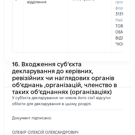
відділення
громадськ
формуван
31316718
Найменув
ТОВАРИСТ
ОБМЕЖЕ
ВІДПОВІД
"НОВА ПО
16. Входження суб’єкта
декларування до керівних,
ревізійних чи наглядових органів
об’єднань ,організацій, членство в
таких об’єднаннях (організаціях)
У суб'єкта декларування чи членів його сім'ї відсутні
об'єкти для декларування в цьому розділі.
Документ підписано:
ОЛЕФІР ОЛЕКСІЙ ОЛЕКСАНДРОВИЧ