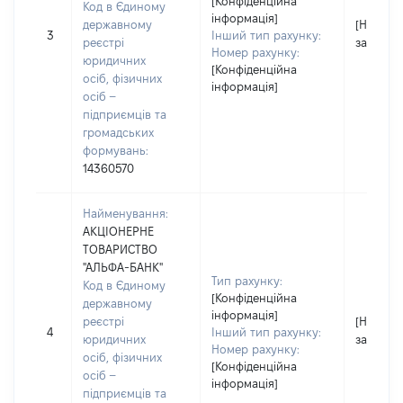
[Конфіденційна
Код в Єдиному
інформація]
державному
[Не
3
Інший тип рахунку:
реєстрі
застосо
Номер рахунку:
юридичних
[Конфіденційна
осіб, фізичних
інформація]
осіб –
підприємців та
громадських
формувань:
14360570
Найменування:
АКЦІОНЕРНЕ
ТОВАРИСТВО
"АЛЬФА-БАНК"
Тип рахунку:
Код в Єдиному
[Конфіденційна
державному
інформація]
реєстрі
[Не
4
Інший тип рахунку:
юридичних
застосо
Номер рахунку:
осіб, фізичних
[Конфіденційна
осіб –
інформація]
підприємців та