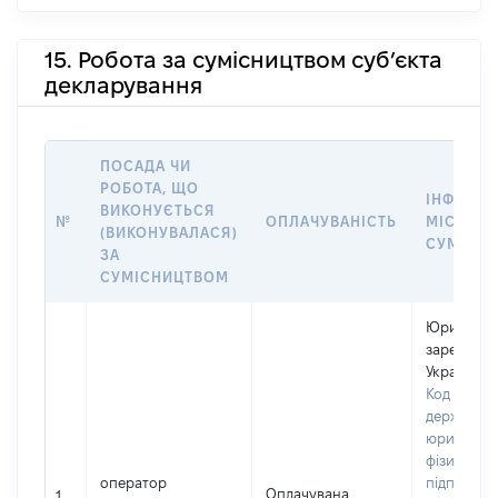
15. Робота за сумісництвом суб’єкта
декларування
ПОСАДА ЧИ
РОБОТА, ЩО
ІНФОРМА
ВИКОНУЄТЬСЯ
№
ОПЛАЧУВАНІСТЬ
МІСЦЕ Р
(ВИКОНУВАЛАСЯ)
СУМІСН
ЗА
СУМІСНИЦТВОМ
Юридична
зареєстро
Україні
Код в Єди
державном
юридичних
фізичних о
оператор
підприємц
Оплачувана
1