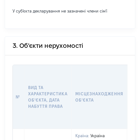
У суб'єкта декларування не зазначені члени сім'ї
3. Об'єкти нерухомості
ВАР
ДАТ
НАБ
ВИД ТА
ПРА
ХАРАКТЕРИСТИКА
МІСЦЕЗНАХОДЖЕННЯ
№
ЗА
ОБʼЄКТА, ДАТА
ОБʼЄКТА
ОС
НАБУТТЯ ПРАВА
ГР
ОЦІ
ГРН
Країна:
Україна