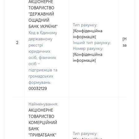
АКЦІОНЕРНЕ
ТОВАРИСТВО
"ДЕРЖАВНИЙ
ОЩАДНИЙ
Тип рахунку:
БАНК УКРАЇНИ"
[Конфіденційна
Код в Єдиному
інформація]
державному
[Не
2
Інший тип рахунку:
реєстрі
застосо
Номер рахунку:
юридичних
[Конфіденційна
осіб, фізичних
інформація]
осіб –
підприємців та
громадських
формувань:
00032129
Найменування:
АКЦІОНЕРНЕ
ТОВАРИСТВО
КОМЕРЦІЙНИЙ
БАНК
Тип рахунку:
"ПРИВАТБАНК"