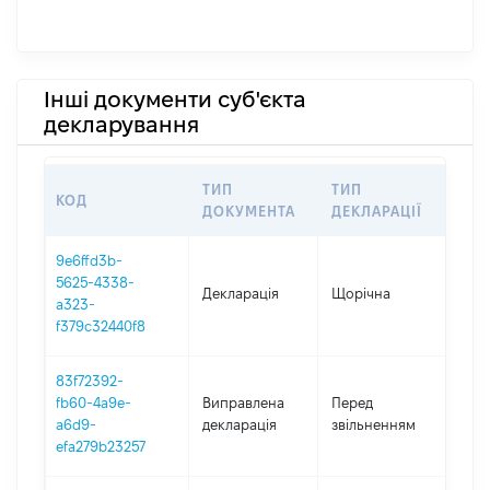
Інші документи суб'єкта
декларування
ТИП
ТИП
КОД
ПЕ
ДОКУМЕНТА
ДЕКЛАРАЦІЇ
9e6ffd3b-
5625-4338-
Декларація
Щорічна
202
a323-
f379c32440f8
83f72392-
01.0
fb60-4a9e-
Виправлена
Перед
-
a6d9-
декларація
звільненням
03.1
efa279b23257