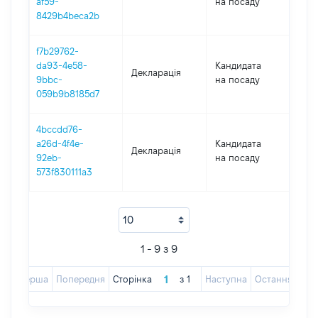
af59-
на посаду
8429b4beca2b
f7b29762-
da93-4e58-
Кандидата
Декларація
202
9bbc-
на посаду
059b9b8185d7
4bccdd76-
a26d-4f4e-
Кандидата
Декларація
202
92eb-
на посаду
573f830111a3
1 - 9 з 9
Перша
Попередня
Сторінка
з
1
Наступна
Остання