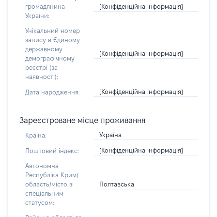
[Конфіденційна інформація]
громадянина
України:
Унікальний номер
запису в Єдиному
державному
[Конфіденційна інформація]
демографічному
реєстрі (за
наявності):
[Конфіденційна інформація]
Дата народження:
Зареєстроване місце проживання
Україна
Країна:
[Конфіденційна інформація]
Поштовий індекс:
Автономна
Республіка Крим/
Полтавська
область/місто зі
спеціальним
статусом: