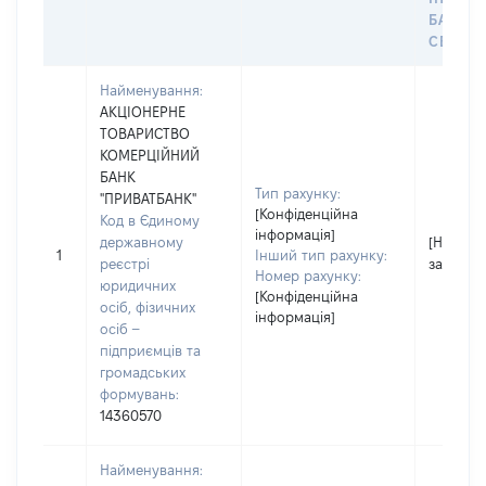
БАНКІ
СЕЙФУ 
Найменування:
АКЦІОНЕРНЕ
ТОВАРИСТВО
КОМЕРЦІЙНИЙ
БАНК
Тип рахунку:
"ПРИВАТБАНК"
[Конфіденційна
Код в Єдиному
інформація]
державному
[Не
1
Інший тип рахунку:
реєстрі
застосо
Номер рахунку:
юридичних
[Конфіденційна
осіб, фізичних
інформація]
осіб –
підприємців та
громадських
формувань:
14360570
Найменування: