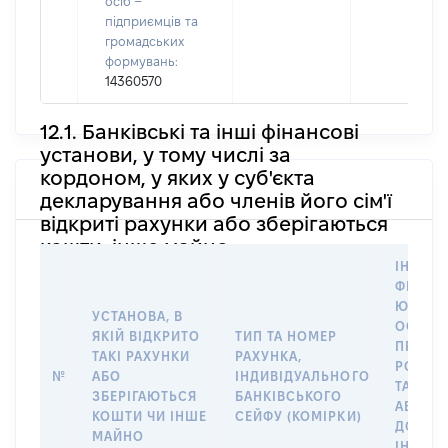
осіб –
підприємців та
громадських
формувань:
14360570
12.1. Банківські та інші фінансові
установи, у тому числі за
кордоном, у яких у суб'єкта
декларування або членів його сім'ї
відкриті рахунки або зберігаються
кошти, інше майно
ІНФОР
ФІЗИЧН
ЮРИДИ
УСТАНОВА, В
ОСОБУ,
ЯКІЙ ВІДКРИТО
ТИП ТА НОМЕР
ПРАВО
ТАКІ РАХУНКИ
РАХУНКА,
РОЗПО
№
АБО
ІНДИВІДУАЛЬНОГО
ТАКИМ
ЗБЕРІГАЮТЬСЯ
БАНКІВСЬКОГО
АБО М
КОШТИ ЧИ ІНШЕ
СЕЙФУ (КОМІРКИ)
ДО
МАЙНО
ІНДИВ