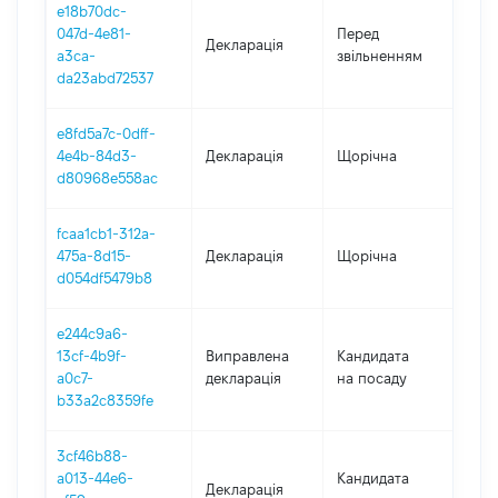
e18b70dc-
01.0
047d-4e81-
Перед
Декларація
-
a3ca-
звільненням
03.1
da23abd72537
e8fd5a7c-0dff-
4e4b-84d3-
Декларація
Щорічна
202
d80968e558ac
fcaa1cb1-312a-
475a-8d15-
Декларація
Щорічна
202
d054df5479b8
e244c9a6-
13cf-4b9f-
Виправлена
Кандидата
202
a0c7-
декларація
на посаду
b33a2c8359fe
3cf46b88-
a013-44e6-
Кандидата
Декларація
202