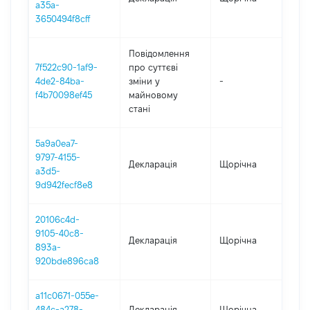
a35a-
3650494f8cff
Повідомлення
7f522c90-1af9-
про суттєві
4de2-84ba-
зміни y
-
202
f4b70098ef45
майновому
стані
5a9a0ea7-
9797-4155-
Декларація
Щорічна
20
a3d5-
9d942fecf8e8
20106c4d-
9105-40c8-
Декларація
Щорічна
202
893a-
920bde896ca8
a11c0671-055e-
484c-a278-
Декларація
Щорічна
202