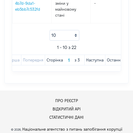
4b7d-9da1-
зміни y
-
202
eb5bb7c532fd
майновому
стані
1 - 10 з 22
Перша
Попередня
Сторінка
з
3
Наступна
Остання
ПРО РЕЄСТР
ВІДКРИТИЙ АРІ
СТАТИСТИЧНІ ДАНІ
Національне агентство з питань запобігання корупції
© 2026,