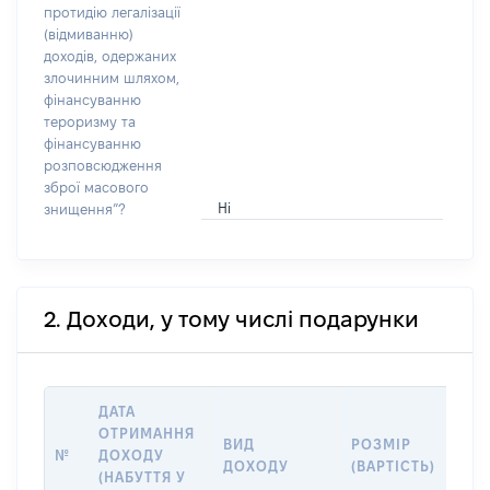
протидію легалізації
(відмиванню)
доходів, одержаних
злочинним шляхом,
фінансуванню
тероризму та
фінансуванню
розповсюдження
зброї масового
Ні
знищення”?
2. Доходи, у тому числі подарунки
ДАТА
ОТРИМАННЯ
ВИД
РОЗМІР
ІН
№
ДОХОДУ
ДОХОДУ
(ВАРТІСТЬ)
ДЖ
(НАБУТТЯ У