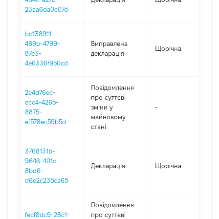
23aa6da0c07d
bc138911-
489b-4799-
Виправлена
Щорічна
201
87e3-
декларація
4e6336f950cd
Повідомлення
2e4d76ec-
про суттєві
ecc4-4265-
зміни y
-
202
8875-
майновому
ef578ec59b5d
стані
3768131b-
9646-401c-
Декларація
Щорічна
20
8bd6-
d6e2c235ca65
Повідомлення
fecf8dc9-28c1-
про суттєві