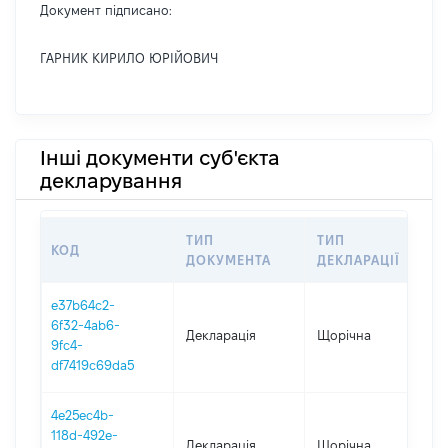
Документ підписано:
ГАРНИК КИРИЛО ЮРІЙОВИЧ
Інші документи суб'єкта
декларування
ТИП
ТИП
КОД
ПЕ
ДОКУМЕНТА
ДЕКЛАРАЦІЇ
e37b64c2-
6f32-4ab6-
Декларація
Щорічна
202
9fc4-
df7419c69da5
4e25ec4b-
118d-492e-
Декларація
Щорічна
202