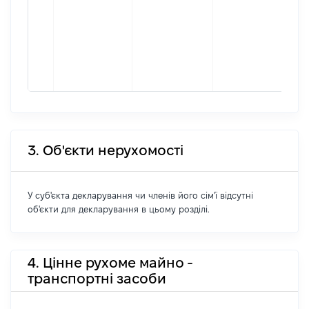
інф
Міс
про
(ук
[Ко
інф
3. Об'єкти нерухомості
У суб'єкта декларування чи членів його сім'ї відсутні
об'єкти для декларування в цьому розділі.
4. Цінне рухоме майно -
транспортні засоби