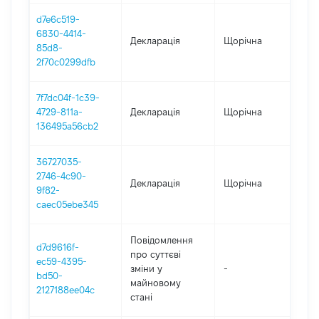
d7e6c519-
6830-4414-
Декларація
Щорічна
2
85d8-
2f70c0299dfb
7f7dc04f-1c39-
4729-811a-
Декларація
Щорічна
20
136495a56cb2
36727035-
2746-4c90-
Декларація
Щорічна
2
9f82-
caec05ebe345
Повідомлення
d7d9616f-
про суттєві
ec59-4395-
зміни y
-
2
bd50-
майновому
2127188ee04c
стані