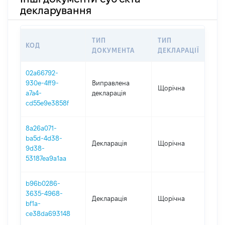
декларування
ТИП
ТИП
КОД
П
ДОКУМЕНТА
ДЕКЛАРАЦІЇ
02a66792-
930e-4ff9-
Виправлена
Щорічна
2
a7a4-
декларація
cd55e9e3858f
8a26a071-
ba5d-4d38-
Декларація
Щорічна
2
9d38-
53187ea9a1aa
b96b0286-
3635-4968-
Декларація
Щорічна
2
bf1a-
ce38da693148