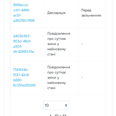
5f99eccb-
01
cd11-4494-
Перед
Декларація
-
ac57-
звільненням
19
a26276fc1996
Повідомлення
d403b363-
про суттєві
903d-48d1-
зміни y
-
20
a303-
майновому
dfc42997cf0e
стані
Повідомлення
77d1634b-
про суттєві
5131-42c8-
зміни y
-
20
b690-
майновому
8c051ed50240
стані
1 - 10 з 41