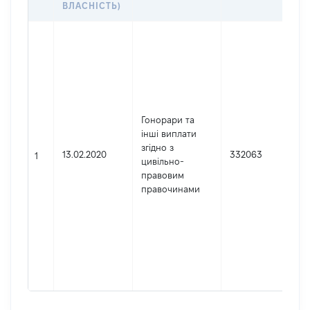
ВЛАСНІСТЬ)
Д
Ю
о
з
в 
Н
Гонорари та
А
інші виплати
з
згідно з
К
13.02.2020
332063
1
цивільно-
д
правовим
р
правочинами
ю
ос
ос
п
г
ф
4