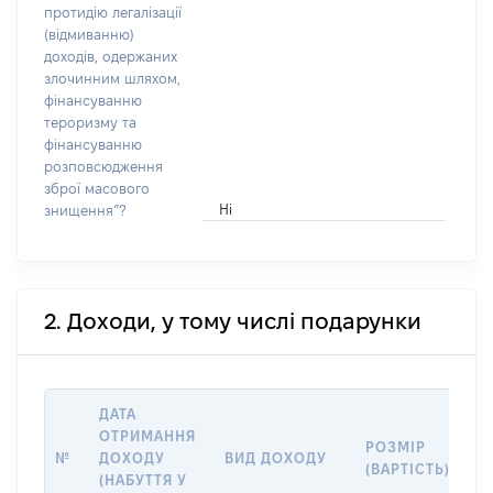
протидію легалізації
(відмиванню)
доходів, одержаних
злочинним шляхом,
фінансуванню
тероризму та
фінансуванню
розповсюдження
зброї масового
Ні
знищення”?
2. Доходи, у тому числі подарунки
ДАТА
ОТРИМАННЯ
РОЗМІР
І
№
ДОХОДУ
ВИД ДОХОДУ
(ВАРТІСТЬ)
П
(НАБУТТЯ У