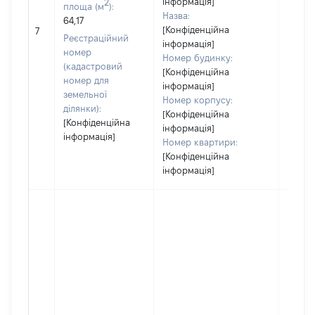
інформація]
2
площа (м
):
Назва:
64,17
[Конфіденційна
[Не ві
7
Реєстраційний
інформація]
номер
Номер будинку:
(кадастровий
[Конфіденційна
номер для
інформація]
земельної
Номер корпусу:
ділянки):
[Конфіденційна
[Конфіденційна
інформація]
інформація]
Номер квартири:
[Конфіденційна
інформація]