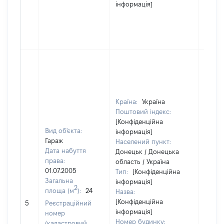
інформація]
Країна:
Україна
Поштовий індекс:
[Конфіденційна
Вид об'єкта:
інформація]
Гараж
Населений пункт:
Дата набуття
Донецьк / Донецька
права:
область / Україна
01.07.2005
Тип:
[Конфіденційна
Загальна
інформація]
2
площа (м
):
24
Назва:
[Конфіденційна
[Не ві
5
Реєстраційний
інформація]
номер
Номер будинку:
(кадастровий