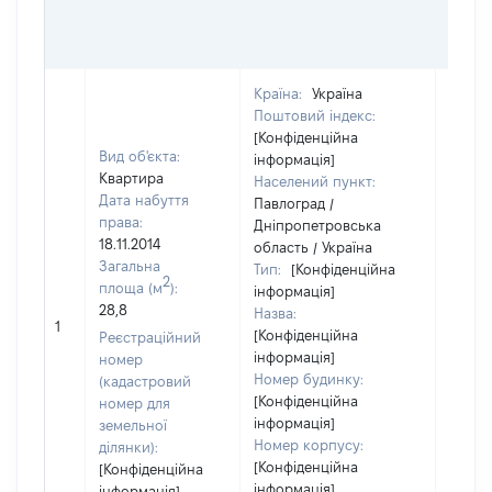
ОСТ
ГРО
ОЦІ
Країна:
Україна
Поштовий індекс:
[Конфіденційна
Вид об'єкта:
інформація]
Квартира
Населений пункт:
Дата набуття
Павлоград /
права:
Дніпропетровська
18.11.2014
область / Україна
Загальна
Тип:
[Конфіденційна
2
площа (м
):
інформація]
28,8
Назва:
[Не ві
1
[Конфіденційна
Реєстраційний
інформація]
номер
Номер будинку:
(кадастровий
[Конфіденційна
номер для
інформація]
земельної
Номер корпусу:
ділянки):
[Конфіденційна
[Конфіденційна
інформація]
інформація]