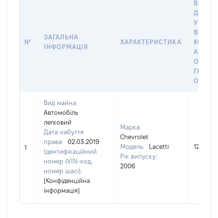
ВАРТІС
ДАТУ 
У ВЛАС
ВОЛОД
ЗАГАЛЬНА
№
ХАРАКТЕРИСТИКА
КОРИС
ІНФОРМАЦІЯ
АБО З
ОСТА
ГРОШ
ОЦІНК
Вид майна:
Автомобіль
легковий
Марка:
Дата набуття
Chevrolet
права:
02.03.2019
Модель:
Lacetti
122453
1
Ідентифікаційний
Рік випуску:
номер (VIN-код,
2006
номер шасі):
[Конфіденційна
інформація]