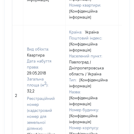
Номер квартири:
[Конфіденційна
інформація]
Країна:
Україна
Поштовий індекс:
[Конфіденційна
Вид об'єкта:
інформація]
Квартира
Населений пункт:
Дата набуття
Павлоград /
права:
Дніпропетровська
29.05.2018
область / Україна
Загальна
Тип:
[Конфіденційна
2
площа (м
):
інформація]
32,2
Назва:
[Не ві
2
[Конфіденційна
Реєстраційний
інформація]
номер
Номер будинку:
(кадастровий
[Конфіденційна
номер для
інформація]
земельної
Номер корпусу:
ділянки):
[Конфіденційна