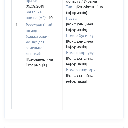
права:
область / Україна
05.09.2019
Тип:
[Конфіденційна
Загальна
інформація]
2
площа (м
):
10
Назва:
[Конфіденційна
[Не ві
11
Реєстраційний
інформація]
номер
Номер будинку:
(кадастровий
[Конфіденційна
номер для
інформація]
земельної
Номер корпусу:
ділянки):
[Конфіденційна
[Конфіденційна
інформація]
інформація]
Номер квартири:
[Конфіденційна
інформація]