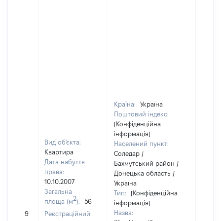
Країна:
Україна
Поштовий індекс:
[Конфіденційна
інформація]
Вид об'єкта:
Населений пункт:
Квартира
Соледар /
Дата набуття
Бахмутський район /
права:
Донецька область /
10.10.2007
Україна
Загальна
Тип:
[Конфіденційна
2
площа (м
):
56
інформація]
Назва:
[Не ві
9
Реєстраційний