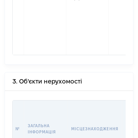
3. Об'єкти нерухомості
ВАРТ
ДАТУ
НАБУ
ЗАГАЛЬНА
ПРАВ
№
МІСЦЕЗНАХОДЖЕННЯ
ІНФОРМАЦІЯ
ЗА