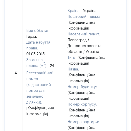
Країна:
Україна
Поштовий індекс:
[Конфіденційна
інформація]
Вид об'єкта:
Населений пункт:
Гараж
Павлоград /
Дата набуття
Дніпропетровська
права:
область / Україна
01.03.2015
Тип:
[Конфіденційна
Загальна
інформація]
2
площа (м
):
24
Назва:
[Не ві
4
Реєстраційний
[Конфіденційна
номер
інформація]
(кадастровий
Номер будинку:
номер для
[Конфіденційна
земельної
інформація]
ділянки):
Номер корпусу:
[Конфіденційна
[Конфіденційна
інформація]
інформація]
Номер квартири:
[Конфіденційна