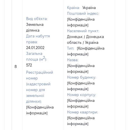
Країна:
Україна
Поштовий індекс:
Вид об'єкта:
[Конфіденційна
Земельна
інформація]
ділянка
Населений пункт:
Дата набуття
Донецьк / Донецька
права:
область / Україна
24.01.2002
Тип:
[Конфіденційна
Загальна
інформація]
2
площа (м
):
Назва:
572
[Конфіденційна
[Не ві
8
інформація]
Реєстраційний
Номер будинку:
номер
[Конфіденційна
(кадастровий
інформація]
номер для
Номер корпусу:
земельної
[Конфіденційна
ділянки):
інформація]
[Конфіденційна
Номер квартири:
інформація]
[Конфіденційна
інформація]