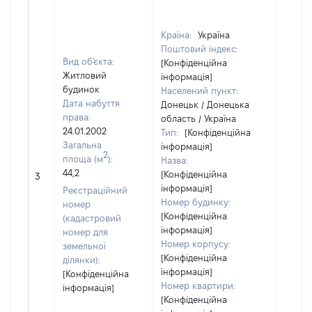
Країна:
Україна
Поштовий індекс:
Вид об'єкта:
[Конфіденційна
Житловий
інформація]
будинок
Населений пункт:
Дата набуття
Донецьк / Донецька
права:
область / Україна
24.01.2002
Тип:
[Конфіденційна
Загальна
інформація]
2
площа (м
):
Назва:
44,2
[Конфіденційна
[Не ві
3
інформація]
Реєстраційний
Номер будинку:
номер
[Конфіденційна
(кадастровий
інформація]
номер для
Номер корпусу:
земельної
[Конфіденційна
ділянки):
інформація]
[Конфіденційна
Номер квартири:
інформація]
[Конфіденційна