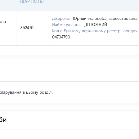
(ВАРТІСТЬ)
Джерело:
Юридична особа, зареєстрована в
ана
Найменування:
ДП ЮЖНИЙ
352470
Код в Єдиному державному реєстрі юридични
04704790
екларування в цьому розділі.
оби