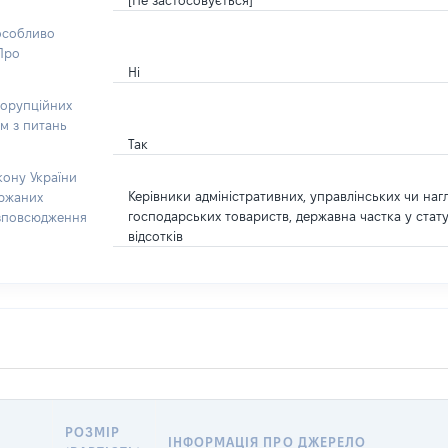
[Не застосовується]
 особливо
“Про
Ні
корупційних
ом з питань
Так
кону України
Керівники адміністративних, управлінських чи наг
ержаних
господарських товариств, державна частка у стат
озповсюдження
відсотків
РОЗМІР
ІНФОРМАЦІЯ ПРО ДЖЕРЕЛО