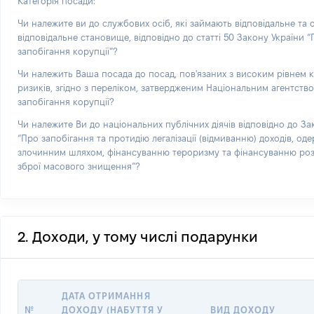
Категорія посади:
Чи належите ви до службових осіб, які займають відповідальне та
відповідальне становище, відповідно до статті 50 Закону України 
запобігання корупції”?
Чи належить Ваша посада до посад, пов'язаних з високим рівнем 
ризиків, згідно з переліком, затвердженим Національним агентств
запобігання корупції?
Чи належите Ви до національних публічних діячів відповідно до За
“Про запобігання та протидію легалізації (відмиванню) доходів, од
злочинним шляхом, фінансуванню тероризму та фінансуванню р
зброї масового знищення”?
2. Доходи, у тому числі подарунки
ДАТА ОТРИМАННЯ
№
ДОХОДУ (НАБУТТЯ У
ВИД ДОХОДУ