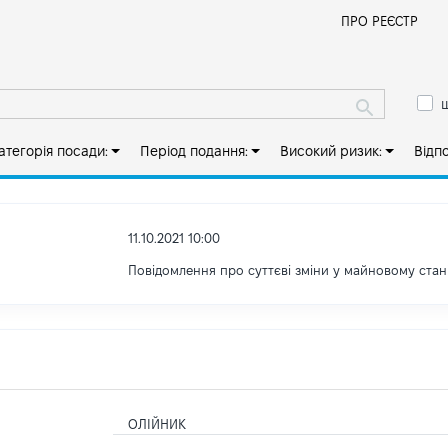
Й
ПРО РЕЄСТР
ш
атегорія посади:
Період подання:
Високий ризик:
Відп
11.10.2021 10:00
Повідомлення про суттєві зміни y майновому стан
ОЛІЙНИК