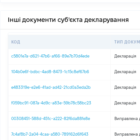
Інші документи суб'єкта декларування
КОД
ТИП ДОКУМ
c5801e7a-d621-47b6-af66-89e7b70d4ede
Декларація
104b0e6f-bdbc-4ad8-8473-1c15c8ef67b6
Декларація
e483319e-e2e6-41ad-ad42-21cd0a3eda2b
Декларація
f059bc91-087a-4d9c-a83e-59b78c58bc23
Декларація
00308451-588d-451c-a222-82f6da88fe8e
Виправлена 
7c4af8b7-2a04-4caa-a580-789162d6f643
Виправлена 