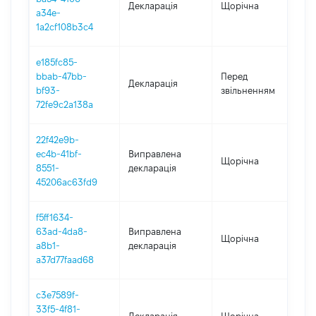
Декларація
Щорічна
20
a34e-
1a2cf108b3c4
e185fc85-
01
bbab-47bb-
Перед
Декларація
-
bf93-
звільненням
17
72fe9c2a138a
22f42e9b-
ec4b-41bf-
Виправлена
Щорічна
20
8551-
декларація
45206ac63fd9
f5ff1634-
63ad-4da8-
Виправлена
Щорічна
20
a8b1-
декларація
a37d77faad68
c3e7589f-
33f5-4f81-