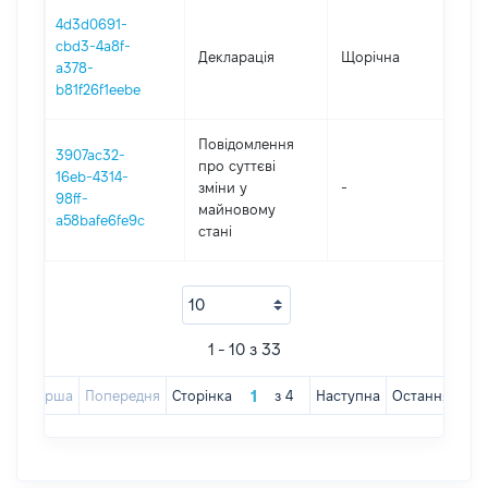
4d3d0691-
cbd3-4a8f-
Декларація
Щорічна
20
a378-
b81f26f1eebe
Повідомлення
3907ac32-
про суттєві
16eb-4314-
зміни y
-
20
98ff-
майновому
a58bafe6fe9c
стані
1 - 10 з 33
Перша
Попередня
Сторінка
з
4
Наступна
Остання