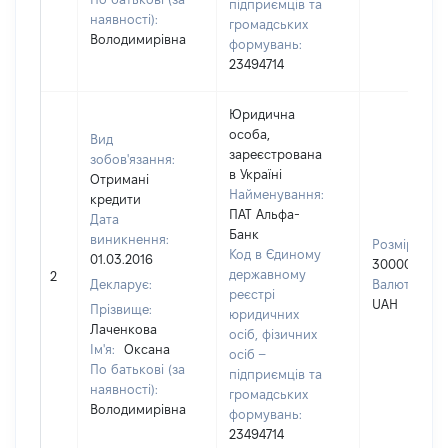
підприємців та
наявності):
громадських
Володимирівна
формувань:
23494714
Юридична
особа,
Вид
зареєстрована
зобов'язання:
в Україні
Отримані
Найменування:
кредити
ПАТ Альфа-
Дата
Банк
виникнення:
Розмір:
Код в Єдиному
01.03.2016
30000
державному
2
Декларує:
Валюта:
реєстрі
UAH
Прізвище:
юридичних
Лаченкова
осіб, фізичних
Ім'я:
Оксана
осіб –
По батькові (за
підприємців та
наявності):
громадських
Володимирівна
формувань:
23494714