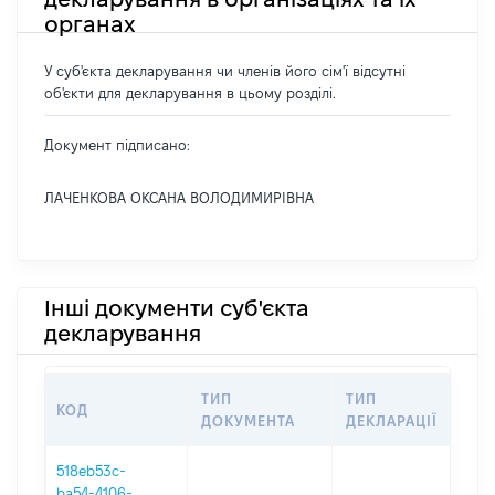
органах
У суб'єкта декларування чи членів його сім'ї відсутні
об'єкти для декларування в цьому розділі.
Документ підписано:
ЛАЧЕНКОВА ОКСАНА ВОЛОДИМИРІВНА
Інші документи суб'єкта
декларування
ТИП
ТИП
КОД
П
ДОКУМЕНТА
ДЕКЛАРАЦІЇ
518eb53c-
ba54-4106-