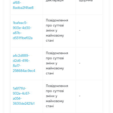
Декларація
Щорічна
20
af68-
8adba2f4fae8
Повідомлення
1bafeac5-
про суттєві
903e-4d30-
зміни y
-
20
a87b-
майновому
d531f1bef02a
стані
Повідомлення
a4c2d889-
про суттєві
d2d6-41f6-
зміни y
-
20
8a17-
майновому
258684ac9ec4
стані
Повідомлення
1a6f71fd-
про суттєві
932e-4c67-
зміни y
-
20
a054-
майновому
3630de2421b1
стані