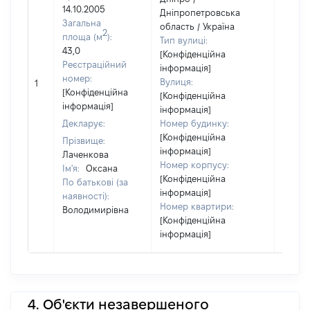
14.10.2005
Дніпропетровська
Загальна
область / Україна
2
площа (м
):
Тип вулиці:
43,0
[Конфіденційна
Реєстраційний
інформація]
номер:
Вулиця:
1
20200
[Конфіденційна
[Конфіденційна
інформація]
інформація]
Декларує:
Номер будинку:
[Конфіденційна
Прізвище:
інформація]
Лаченкова
Номер корпусу:
Ім'я:
Оксана
[Конфіденційна
По батькові (за
інформація]
наявності):
Номер квартири:
Володимирівна
[Конфіденційна
інформація]
4. Об'єкти незавершеного