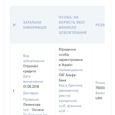
ОСОБА, НА
ЗАГАЛЬНА
КОРИСТЬ ЯКОЇ
№
РОЗМІР
ІНФОРМАЦІЯ
ВИНИКЛО
ЗОБОВ'ЯЗАННЯ
Юридична
особа,
Вид
зареєстрована
зобов'язання:
в Україні
Отримані
Найменування:
кредити
ПАТ Альфа-
Дата
Банк
виникнення:
Розмір:
Код в Єдиному
01.06.2016
75000
державному
1
Декларує:
Валюта:
реєстрі
UAH
Прізвище:
юридичних
Лаченкова
осіб, фізичних
Ім'я:
Оксана
осіб –
По батькові (за