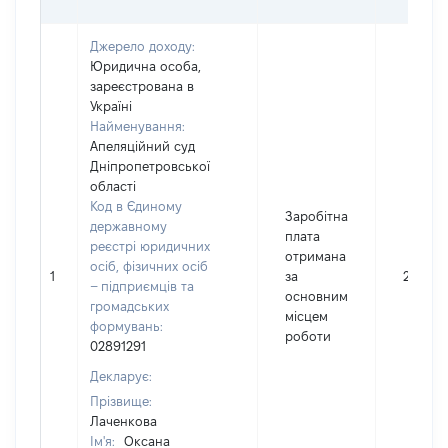
Джерело доходу:
Юридична особа,
зареєстрована в
Україні
Найменування:
Апеляційний суд
Дніпропетровської
області
Код в Єдиному
Заробітна
державному
плата
реєстрі юридичних
отримана
осіб, фізичних осіб
1
за
28886
– підприємців та
основним
громадських
місцем
формувань:
роботи
02891291
Декларує:
Прізвище:
Лаченкова
Ім'я:
Оксана