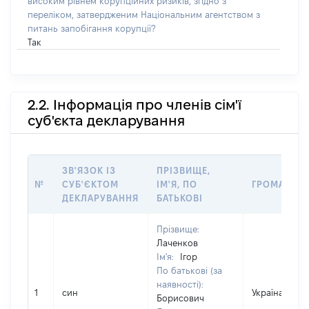
високим рівнем корупційних ризиків, згідно з
переліком, затвердженим Національним агентством з
питань запобігання корупції?
Так
2.2. Інформація про членів сім'ї
суб'єкта декларування
ЗВ'ЯЗОК ІЗ
ПРІЗВИЩЕ,
№
СУБ'ЄКТОМ
ІМ'Я, ПО
ГРОМАДЯН
ДЕКЛАРУВАННЯ
БАТЬКОВІ
Прізвище:
Лаченков
Ім'я:
Ігор
По батькові (за
наявності):
1
син
Україна
Борисович