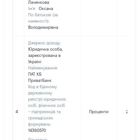
Лаченкова
Ім'я:
Оксана
По батькові (за
наявності):
Володимирівна
Джерело доходу:
Юридична особа,
зареєстрована в
Україні
Найменування:
ПАТ КБ
ПриватБанк
Код в Єдиному
державному
реєстрі юридичних
осіб, фізичних осіб
4
– підприємців та
Проценти
2
громадських
формувань:
14360570
Декларує: