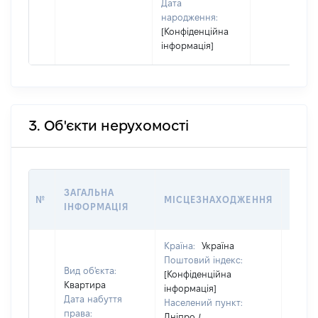
Дата
народження:
[Конфіденційна
інформація]
3. Об'єкти нерухомості
ВАРТ
ЗАГАЛЬНА
№
МІСЦЕЗНАХОДЖЕННЯ
НА Д
ІНФОРМАЦІЯ
НАБУ
Країна:
Україна
Поштовий індекс:
Вид об'єкта:
[Конфіденційна
Квартира
інформація]
Дата набуття
Населений пункт:
права:
Дніпро /