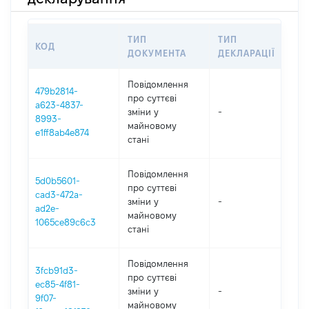
ТИП
ТИП
КОД
ПЕ
ДОКУМЕНТА
ДЕКЛАРАЦІЇ
Повідомлення
479b2814-
про суттєві
a623-4837-
зміни y
-
202
8993-
майновому
e1ff8ab4e874
стані
Повідомлення
5d0b5601-
про суттєві
cad3-472a-
зміни y
-
202
ad2e-
майновому
1065ce89c6c3
стані
Повідомлення
3fcb91d3-
про суттєві
ec85-4f81-
зміни y
-
202
9f07-
майновому