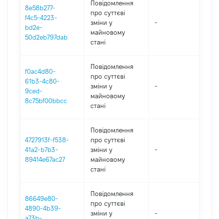
Повідомлення
8e58b277-
про суттєві
f4c5-4223-
зміни y
-
202
bd2e-
майновому
50d2eb797dab
стані
Повідомлення
f0ac4d80-
про суттєві
61b3-4c80-
зміни y
-
202
9ced-
майновому
8c75bf00bbcc
стані
Повідомлення
4727913f-f538-
про суттєві
41a2-b7b3-
зміни y
-
202
89414e67ac27
майновому
стані
Повідомлення
86649e80-
про суттєві
4890-4b39-
зміни y
-
202
a73b-