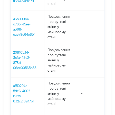
f6caac48f870
стані
Повідомлення
435099ba-
про суттєві
d763-45ee-
зміни y
-
202
a398-
майновому
ea379e64e85f
стані
Повідомлення
20810534-
про суттєві
3c1a-48e2-
зміни y
-
202
878d-
майновому
06ec00565c88
стані
Повідомлення
af50204c-
про суттєві
5dc6-4002-
зміни y
-
202
b325-
майновому
632c2f8247bf
стані