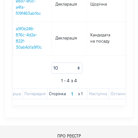
e8d7-4f0c-
Декларація
Щорічна
2023
a4fa-
f09f463ab1bc
a5f0b246-
876c-4d2e-
Кандидата
Декларація
2021
822f-
на посаду
30ab4d1a9f0c
1 - 4 з 4
Перша
Попередня
Сторінка
з
1
Наступна
Остання
ПРО РЕЄСТР