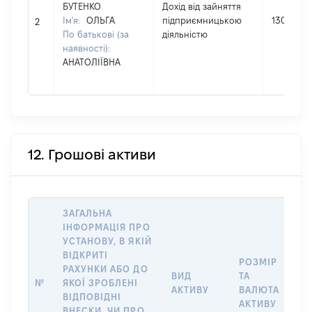
БУТЕНКО
Дохід від зайняття
Ім'я:
ОЛЬГА
підприємницькою
13000
2
По батькові (за
діяльністю
наявності):
АНАТОЛІЇВНА
12. Грошові активи
ЗАГАЛЬНА
ІНФОРМАЦІЯ ПРО
УСТАНОВУ, В ЯКІЙ
ВІДКРИТІ
РОЗМІР
І
РАХУНКИ АБО ДО
ВИД
ТА
О
№
ЯКОЇ ЗРОБЛЕНІ
АКТИВУ
ВАЛЮТА
О
ВІДПОВІДНІ
АКТИВУ
ВНЕСКИ, ЧИ ПРО