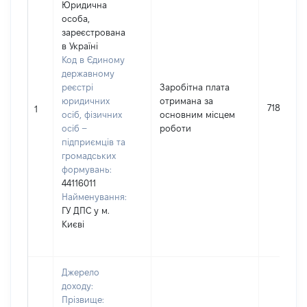
Юридична
особа,
зареєстрована
в Україні
Код в Єдиному
державному
реєстрі
Заробітна плата
юридичних
отримана за
7185
1
осіб, фізичних
основним місцем
осіб –
роботи
підприємців та
громадських
формувань:
44116011
Найменування:
ГУ ДПС у м.
Києві
Джерело
доходу:
Прізвище: