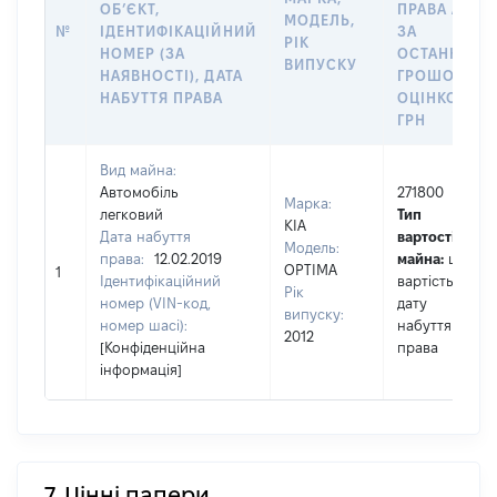
ОБʼЄКТ,
ПРАВА АБО
МОДЕЛЬ,
№
ІДЕНТИФІКАЦІЙНИЙ
ЗА
РІК
НОМЕР (ЗА
ОСТАННЬО
ВИПУСКУ
НАЯВНОСТІ), ДАТА
ГРОШОВОЮ
НАБУТТЯ ПРАВА
ОЦІНКОЮ,
ГРН
Вид майна:
Автомобіль
271800
Марка:
легковий
Тип
KIA
Дата набуття
вартості
Модель:
права:
12.02.2019
майна:
це
OPTIMA
1
Ідентифікаційний
вартість на
Рік
номер (VIN-код,
дату
випуску:
номер шасі):
набуття
2012
[Конфіденційна
права
інформація]
7. Цінні папери