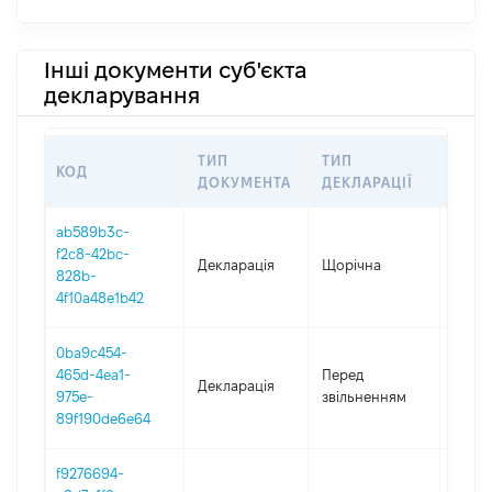
Інші документи суб'єкта
декларування
ТИП
ТИП
КОД
ПЕР
ДОКУМЕНТА
ДЕКЛАРАЦІЇ
ab589b3c-
f2c8-42bc-
Декларація
Щорічна
2024
828b-
4f10a48e1b42
0ba9c454-
01.01
465d-4ea1-
Перед
Декларація
-
975e-
звільненням
31.01
89f190de6e64
f9276694-