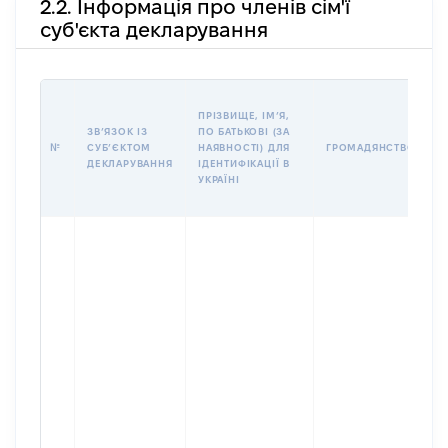
2.2. Інформація про членів сім'ї
суб'єкта декларування
П
ПРІЗВИЩЕ, ІМʼЯ,
Б
ЗВʼЯЗОК ІЗ
ПО БАТЬКОВІ (ЗА
І
№
СУБʼЄКТОМ
НАЯВНОСТІ) ДЛЯ
ГРОМАДЯНСТВО
М
ДЕКЛАРУВАННЯ
ІДЕНТИФІКАЦІЇ В
УКРАЇНІ