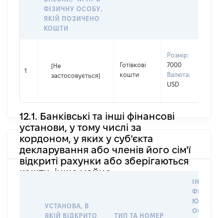
ФІЗИЧНУ ОСОБУ,
ЯКІЙ ПОЗИЧЕНО
КОШТИ
В
Розмір:
П
Готівкові
7000
[Не
І
1
кошти
Валюта:
застосовується]
П
USD
н
12.1. Банківські та інші фінансові
установи, у тому числі за
кордоном, у яких у суб'єкта
декларування або членів його сім'ї
відкриті рахунки або зберігаються
кошти, інше майно
ІНФОР
ФІЗИЧН
ЮРИДИ
УСТАНОВА, В
ОСОБУ,
ЯКІЙ ВІДКРИТО
ТИП ТА НОМЕР