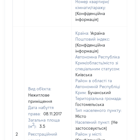
Номер квартири/
кімнати/гаражу:
[Конфіденційна
інформація]
Країна:
Україна
Поштовий індекс:
[Конфіденційна
інформація]
Автономна Республіка
Крим/область/місто зі
спеціальним статусом:
Київська
Район в області та
Автономній Республіці
Вид об'єкта:
Крим:
Бучанський
Нежитлове
Територіальна громада:
приміщення
Гостомельська
Дата набуття
Тип населеного пункту:
1050
права:
08.11.2017
Місто
Тип
Загальна площа
Населений пункт:
[Не
варт
2
(м
):
3.5
застосовується]
обʼє
2
Реєстраційний
Район у місті:
варт