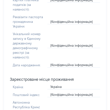
картки платника
податків (за
наявності):
Реквізити паспорта
[Конфіденційна інформація]
громадянина
України:
Унікальний номер
запису в Єдиному
державному
[Конфіденційна інформація]
демографічному
реєстрі (за
наявності):
[Конфіденційна інформація]
Дата народження:
Зареєстроване місце проживання
Україна
Країна:
[Конфіденційна інформація]
Поштовий індекс:
Автономна
Республіка Крим/