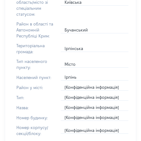
Київська
область/місто зі
спеціальним
статусом:
Район в області та
Бучанський
Автономній
Республіці Крим:
Територіальна
Ірпінська
громада:
Тип населеного
Місто
пункту:
Ірпінь
Населений пункт:
[Конфіденційна інформація]
Район у місті:
[Конфіденційна інформація]
Тип:
[Конфіденційна інформація]
Назва:
[Конфіденційна інформація]
Номер будинку:
Номер корпусу/
[Конфіденційна інформація]
секції/блоку: