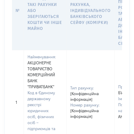
ПРАВО
ТАКІ РАХУНКИ
РАХУНКА,
РОЗПО
№
АБО
ІНДИВІДУАЛЬНОГО
ТАКИМ
ЗБЕРІГАЮТЬСЯ
БАНКІВСЬКОГО
АБО М
КОШТИ ЧИ ІНШЕ
СЕЙФУ (КОМІРКИ)
ДО
МАЙНО
ІНДИВ
БАНКІ
СЕЙФУ 
Найменування:
АКЦІОНЕРНЕ
ТОВАРИСТВО
КОМЕРЦІЙНИЙ
БАНК
"ПРИВАТБАНК"
Прізвищ
Тип рахунку:
Код в Єдиному
БУТЕНК
[Конфіденційна
державному
Ім'я:
ОЛ
інформація]
1
реєстрі
По батьк
Номер рахунку:
юридичних
[Конфіденційна
наявност
інформація]
осіб, фізичних
АНАТОЛІ
осіб –
підприємців та