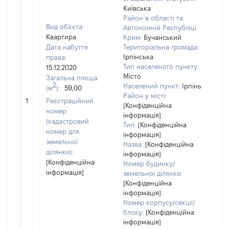
Київська
Район в області та
Вид об'єкта:
Автономній Республіці
Квартира
Крим:
Бучанський
Дата набуття
Територіальна громада:
Ірпінська
права:
295
Тип населеного пункту:
15.12.2020
Тип
Місто
Загальна площа
варт
2
Населений пункт:
Ірпінь
(м
):
59,00
обʼє
Район у місті:
1
Реєстраційний
варт
[Конфіденційна
номер
дату
інформація]
(кадастровий
Тип:
[Конфіденційна
набу
номер для
інформація]
пра
земельної
Назва:
[Конфіденційна
ділянки):
інформація]
[Конфіденційна
Номер будинку/
інформація]
земельної ділянки:
[Конфіденційна
інформація]
Номер корпусу/секції/
блоку:
[Конфіденційна
інформація]