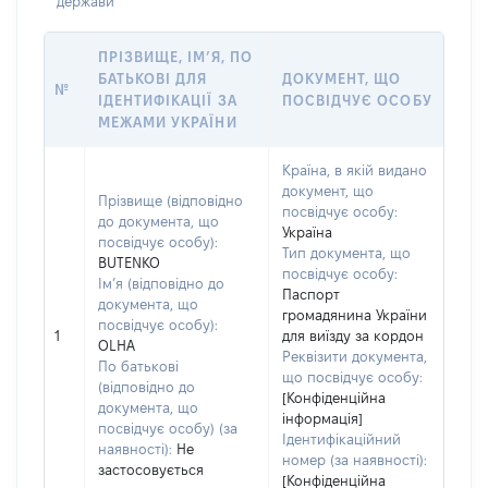
держави
ПРІЗВИЩЕ, ІМ’Я, ПО
БАТЬКОВІ ДЛЯ
ДОКУМЕНТ, ЩО
№
ІДЕНТИФІКАЦІЇ ЗА
ПОСВІДЧУЄ ОСОБУ
МЕЖАМИ УКРАЇНИ
Країна, в якій видано
документ, що
Прізвище (відповідно
посвідчує особу:
до документа, що
Україна
посвідчує особу):
Тип документа, що
BUTENKO
посвідчує особу:
Ім’я (відповідно до
Паспорт
документа, що
громадянина України
посвідчує особу):
1
для виїзду за кордон
OLHA
Реквізити документа,
По батькові
що посвідчує особу:
(відповідно до
[Конфіденційна
документа, що
інформація]
посвідчує особу) (за
Ідентифікаційний
наявності):
Не
номер (за наявності):
застосовується
[Конфіденційна