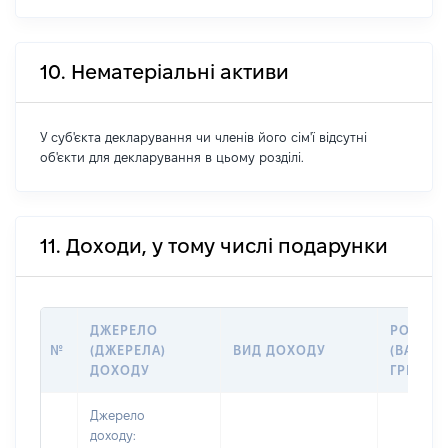
10. Нематеріальні активи
У суб'єкта декларування чи членів його сім'ї відсутні
об'єкти для декларування в цьому розділі.
11. Доходи, у тому числі подарунки
ДЖЕРЕЛО
РОЗМІР
№
(ДЖЕРЕЛА)
ВИД ДОХОДУ
(ВАРТІС
ДОХОДУ
ГРН
Джерело
доходу: