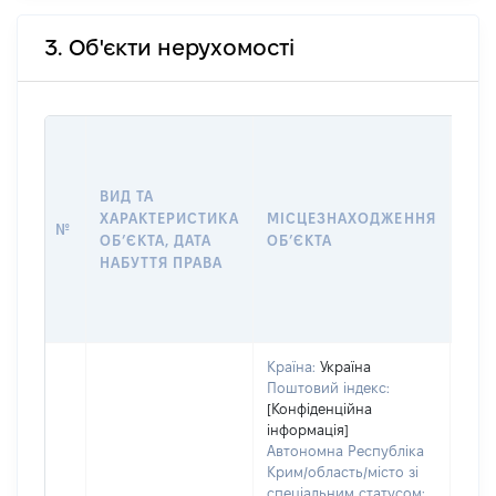
3. Об'єкти нерухомості
ВАР
ДАТ
НАБ
ВИД ТА
ПРА
ХАРАКТЕРИСТИКА
МІСЦЕЗНАХОДЖЕННЯ
№
ЗА
ОБʼЄКТА, ДАТА
ОБʼЄКТА
ОС
НАБУТТЯ ПРАВА
ГР
ОЦІ
ГРН
Країна:
Україна
Поштовий індекс:
[Конфіденційна
інформація]
Автономна Республіка
Крим/область/місто зі
спеціальним статусом: