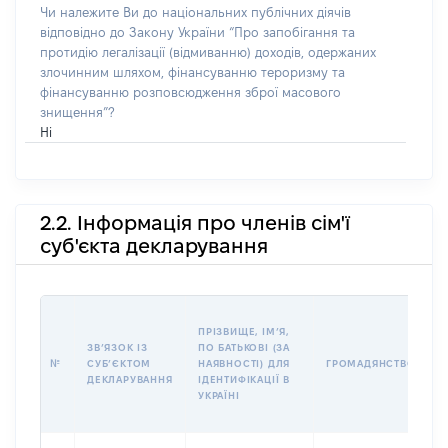
Чи належите Ви до національних публічних діячів
відповідно до Закону України “Про запобігання та
протидію легалізації (відмиванню) доходів, одержаних
злочинним шляхом, фінансуванню тероризму та
фінансуванню розповсюдження зброї масового
знищення”?
Ні
2.2. Інформація про членів сім'ї
суб'єкта декларування
П
ПРІЗВИЩЕ, ІМʼЯ,
Б
ЗВʼЯЗОК ІЗ
ПО БАТЬКОВІ (ЗА
І
№
СУБʼЄКТОМ
НАЯВНОСТІ) ДЛЯ
ГРОМАДЯНСТВО
М
ДЕКЛАРУВАННЯ
ІДЕНТИФІКАЦІЇ В
УКРАЇНІ