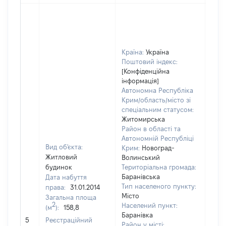
Країна:
Україна
Поштовий індекс:
[Конфіденційна
інформація]
Автономна Республіка
Крим/область/місто зі
спеціальним статусом:
Житомирська
Район в області та
Автономній Республіці
Вид об'єкта:
Крим:
Новоград-
Житловий
Волинський
будинок
Територіальна громада:
Баранівська
Дата набуття
384
Тип населеного пункту:
права:
31.01.2014
Тип
Місто
Загальна площа
варт
2
Населений пункт:
(м
):
158,8
обʼє
Баранівка
5
Реєстраційний
варт
Район у місті: