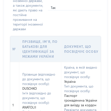
іноземної держави,
а також документи,
Так
які дають право на
постійне
проживання на
території іноземної
держави
ПРІЗВИЩЕ, ІМ’Я, ПО
БАТЬКОВІ ДЛЯ
ДОКУМЕНТ, ЩО
№
ІДЕНТИФІКАЦІЇ ЗА
ПОСВІДЧУЄ ОСОБУ
МЕЖАМИ УКРАЇНИ
Країна, в якій видано
документ, що
Прізвище (відповідно
посвідчує особу:
до документа, що
Україна
посвідчує особу):
Тип документа, що
DUSCHKO
посвідчує особу:
Ім’я (відповідно до
Паспорт
документа, що
громадянина України
посвідчує особу):
1
для виїзду за кордон
ANATOLII
Реквізити документа,