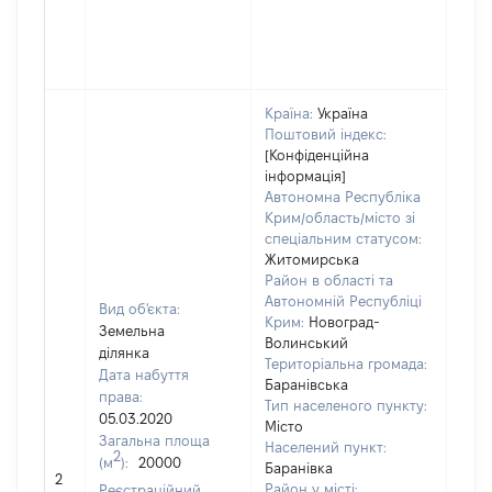
Країна:
Україна
Поштовий індекс:
[Конфіденційна
інформація]
Автономна Республіка
Крим/область/місто зі
спеціальним статусом:
Житомирська
Район в області та
Автономній Республіці
Вид об'єкта:
Крим:
Новоград-
Земельна
Волинський
ділянка
Територіальна громада:
Дата набуття
Баранівська
права:
5061
Тип населеного пункту:
05.03.2020
Тип
Місто
Загальна площа
варт
Населений пункт:
2
(м
):
20000
обʼє
Баранівка
2
варт
Район у місті:
Реєстраційний