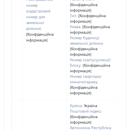
дату
[Конфіденційна
номер
інформація]
набу
(кадастровий
Тип:
[Конфіденційна
пра
номер для
інформація]
земельної
Назва:
[Конфіденційна
ділянки):
інформація]
[Конфіденційна
Номер будинку/
інформація]
земельної ділянки:
[Конфіденційна
інформація]
Номер корпусу/секції/
блоку:
[Конфіденційна
інформація]
Номер квартири/
кімнати/гаражу:
[Конфіденційна
інформація]
Країна:
Україна
Поштовий індекс:
[Конфіденційна
інформація]
Автономна Республіка