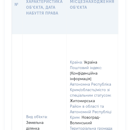
ХАРАКТЕРИСТИКА
МІСЦЕЗНАХОДЖЕННЯ
№
ЗА
ОБʼЄКТА, ДАТА
ОБʼЄКТА
ОС
НАБУТТЯ ПРАВА
ГР
ОЦІ
ГРН
Країна:
Україна
Поштовий індекс:
[Конфіденційна
інформація]
Автономна Республіка
Крим/область/місто зі
спеціальним статусом:
Житомирська
Район в області та
Автономній Республіці
Вид об'єкта:
Крим:
Новоград-
Земельна
Волинський
ділянка
Територіальна громада: