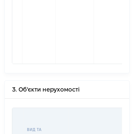
3. Об'єкти нерухомості
ВАР
ДАТ
НАБ
ВИД ТА
ПРА