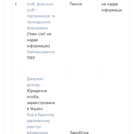
осіб, фізичних
Пенсія
не надав
1
осіб –
інформацію]
підприємців та
громадських
формувань:
[Член сім'ї не
надав
інформацію]
Найменування:
ПФУ
Джерело
доходу:
Юридична
особа,
зареєстрована
в Україні
Код в Єдиному
державному
реєстрі
юридичних
Заробітна