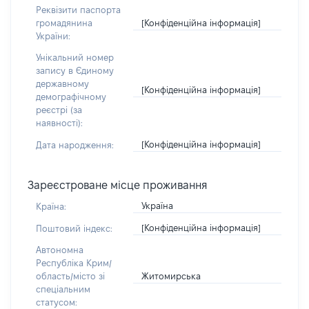
Реквізити паспорта
[Конфіденційна інформація]
громадянина
України:
Унікальний номер
запису в Єдиному
державному
[Конфіденційна інформація]
демографічному
реєстрі (за
наявності):
[Конфіденційна інформація]
Дата народження:
Зареєстроване місце проживання
Україна
Країна:
[Конфіденційна інформація]
Поштовий індекс:
Автономна
Республіка Крим/
Житомирська
область/місто зі
спеціальним
статусом: