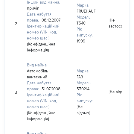
Інший вид майна:
Марка:
причіп
FRUEHAUF
Дата набуття
Модель:
права:
08.12.2007
[Не
T34C
2
Ідентифікаційний
застосовуєть
Рік
номер (VIN-код,
випуску:
номер шасі):
1999
[Конфіденційна
інформація]
Вид майна:
Автомобіль
Марка:
вантажний
ГАЗ
Дата набуття
Модель:
права:
31.07.2008
330214
[Не відомо]
3
Ідентифікаційний
Рік
номер (VIN-код,
випуску:
номер шасі):
[Не
[Конфіденційна
відомо]
інформація]
Вид майна: