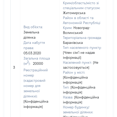
Крим/область/місто зі
спеціальним статусом:
Житомирська
Район в області та
Автономній Республіці
Вид об'єкта:
Крим:
Новоград-
Земельна
Волинський
ділянка
Територіальна громада:
Дата набуття
Баранівська
Тип населеного пункту:
права:
7954
[Член сімʼї не надав
05.03.2020
Тип
інформації]
Загальна площа
варт
2
Населений пункт:
[Не
(м
):
20000
обʼє
3
застосовується]
варт
Реєстраційний
Район у місті:
дату
номер
[Конфіденційна
набу
(кадастровий
інформація]
пра
номер для
Тип:
[Конфіденційна
земельної
інформація]
ділянки):
Назва:
[Конфіденційна
[Конфіденційна
інформація]
інформація]
Номер будинку/
земельної ділянки: