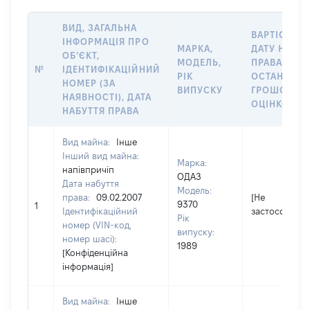
ВИД, ЗАГАЛЬНА
ВАРТІСТЬ Н
ІНФОРМАЦІЯ ПРО
МАРКА,
ДАТУ НАБУТ
ОБʼЄКТ,
МОДЕЛЬ,
ПРАВА АБО 
№
ІДЕНТИФІКАЦІЙНИЙ
РІК
ОСТАННЬО
НОМЕР (ЗА
ВИПУСКУ
ГРОШОВО
НАЯВНОСТІ), ДАТА
ОЦІНКОЮ, 
НАБУТТЯ ПРАВА
Вид майна:
Інше
Інший вид майна:
Марка:
напівпричіп
ОДАЗ
Дата набуття
Модель:
права:
09.02.2007
[Не
9370
1
Ідентифікаційний
застосовуєть
Рік
номер (VIN-код,
випуску:
номер шасі):
1989
[Конфіденційна
інформація]
Вид майна:
Інше