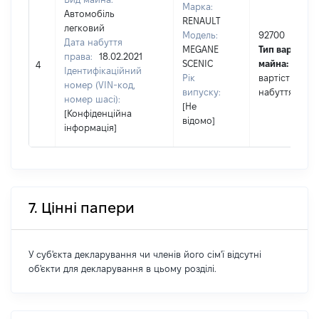
Марка:
Автомобіль
RENAULT
легковий
Модель:
92700
Дата набуття
MEGANE
Тип вартості
права:
18.02.2021
SCENIC
майна:
це
4
Ідентифікаційний
Рік
вартість на д
номер (VIN-код,
випуску:
набуття прав
номер шасі):
[Не
[Конфіденційна
відомо]
інформація]
7. Цінні папери
У суб'єкта декларування чи членів його сім'ї відсутні
об'єкти для декларування в цьому розділі.