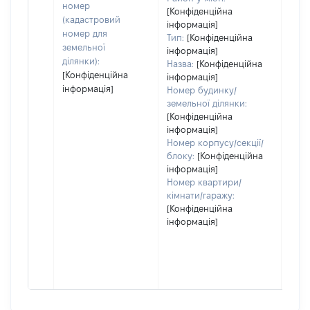
номер
[Конфіденційна
дату
(кадастровий
інформація]
набу
номер для
Тип:
[Конфіденційна
пра
земельної
інформація]
ділянки):
Назва:
[Конфіденційна
[Конфіденційна
інформація]
інформація]
Номер будинку/
земельної ділянки:
[Конфіденційна
інформація]
Номер корпусу/секції/
блоку:
[Конфіденційна
інформація]
Номер квартири/
кімнати/гаражу:
[Конфіденційна
інформація]