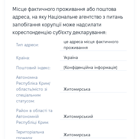
Місце фактичного проживання або поштова
адреса, на яку Національне агентство з питань
запобігання корупції може надсилати
кореспонденцію суб'єкту декларування:
це адреса місця фактичного
Тип адреси:
проживання
Україна
Країна:
[Конфіденційна інформація]
Поштовий індекс:
Автономна
Республіка Крим/
Житомирська
область/місто зі
спеціальним
статусом:
Район в області та
Житомирський
Автономній
Республіці Крим:
Територіальна
Житомирська
громада: