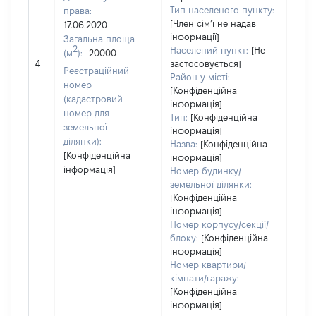
Тип населеного пункту:
права:
538
[Член сімʼї не надав
17.06.2020
Тип
інформації]
Загальна площа
варт
2
Населений пункт:
[Не
(м
):
20000
обʼє
4
застосовується]
варт
Реєстраційний
Район у місті:
дату
номер
[Конфіденційна
набу
(кадастровий
інформація]
пра
номер для
Тип:
[Конфіденційна
земельної
інформація]
ділянки):
Назва:
[Конфіденційна
[Конфіденційна
інформація]
інформація]
Номер будинку/
земельної ділянки:
[Конфіденційна
інформація]
Номер корпусу/секції/
блоку:
[Конфіденційна
інформація]
Номер квартири/
кімнати/гаражу:
[Конфіденційна
інформація]