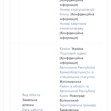
[Конфіденційна
інформація]
Номер корпусу/секції/
блоку:
[Конфіденційна
інформація]
Номер квартири/
кімнати/гаражу:
[Конфіденційна
інформація]
Країна:
Україна
Поштовий індекс:
[Конфіденційна
інформація]
Автономна Республіка
Крим/область/місто зі
спеціальним статусом:
Житомирська
Район в області та
Автономній Республіці
Вид об'єкта:
Крим:
Новоград-
Земельна
Волинський
ділянка
Територіальна громада:
Дата набуття
Баранівська