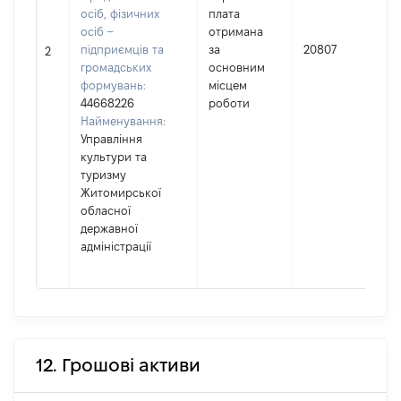
осіб, фізичних
плата
осіб –
отримана
підприємців та
за
20807
2
громадських
основним
формувань:
місцем
44668226
роботи
Найменування:
Управління
культури та
туризму
Житомирської
обласної
державної
адміністрації
12. Грошові активи