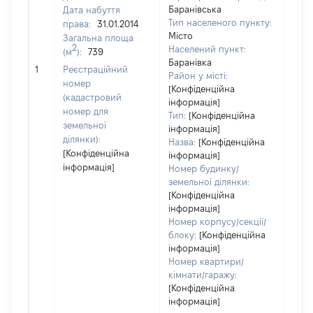
Баранівська
Дата набуття
2687
Тип населеного пункту:
права:
31.01.2014
Тип
Місто
Загальна площа
варт
2
Населений пункт:
(м
):
739
обʼє
Баранівка
1
Реєстраційний
варт
Район у місті:
номер
[Конфіденційна
дату
(кадастровий
інформація]
набу
номер для
Тип:
[Конфіденційна
пра
земельної
інформація]
ділянки):
Назва:
[Конфіденційна
[Конфіденційна
інформація]
інформація]
Номер будинку/
земельної ділянки:
[Конфіденційна
інформація]
Номер корпусу/секції/
блоку:
[Конфіденційна
інформація]
Номер квартири/
кімнати/гаражу:
[Конфіденційна
інформація]