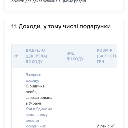
об'єкти для декларування в цьому розділі.
11. Доходи, у тому числі подарунки
ДЖЕРЕЛО
РОЗМІР
ВИД
№
(ДЖЕРЕЛА)
(ВАРТІСТЬ),
ДОХОДУ
ДОХОДУ
ГРН
Джерело
доходу:
Юридична
особа,
зареєстрована
в Україні
Код в Єдиному
державному
реєстрі
юридичних
[Член сім'ї