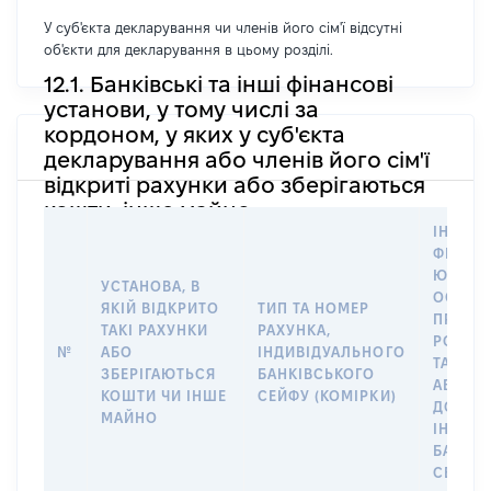
У суб'єкта декларування чи членів його сім'ї відсутні
об'єкти для декларування в цьому розділі.
12.1. Банківські та інші фінансові
установи, у тому числі за
кордоном, у яких у суб'єкта
декларування або членів його сім'ї
відкриті рахунки або зберігаються
кошти, інше майно
ІНФОР
ФІЗИЧН
ЮРИДИ
УСТАНОВА, В
ОСОБУ,
ЯКІЙ ВІДКРИТО
ТИП ТА НОМЕР
ПРАВО
ТАКІ РАХУНКИ
РАХУНКА,
РОЗПО
№
АБО
ІНДИВІДУАЛЬНОГО
ТАКИМ
ЗБЕРІГАЮТЬСЯ
БАНКІВСЬКОГО
АБО М
КОШТИ ЧИ ІНШЕ
СЕЙФУ (КОМІРКИ)
ДО
МАЙНО
ІНДИВ
БАНКІ
СЕЙФУ 