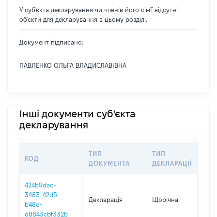
У суб'єкта декларування чи членів його сім'ї відсутні
об'єкти для декларування в цьому розділі.
Документ підписано:
ПАВЛЕНКО ОЛЬГА ВЛАДИСЛАВІВНА
Інші документи суб'єкта
декларування
ТИП
ТИП
КОД
П
ДОКУМЕНТА
ДЕКЛАРАЦІЇ
424b9dac-
3483-42d5-
Декларація
Щорічна
2
b48e-
d8843cbf332b