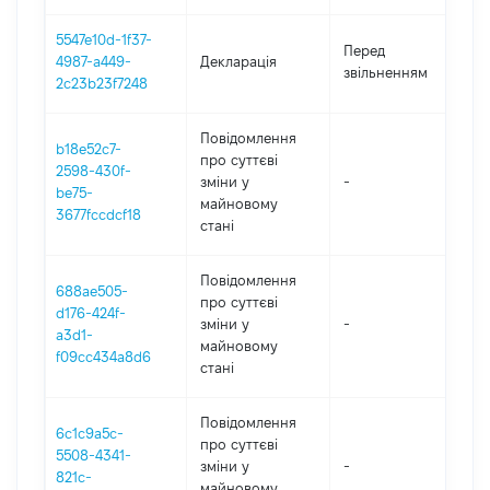
5547e10d-1f37-
01
Перед
4987-a449-
Декларація
-
звільненням
2c23b23f7248
12
Повідомлення
b18e52c7-
про суттєві
2598-430f-
зміни y
-
2
be75-
майновому
3677fccdcf18
стані
Повідомлення
688ae505-
про суттєві
d176-424f-
зміни y
-
2
a3d1-
майновому
f09cc434a8d6
стані
Повідомлення
6c1c9a5c-
про суттєві
5508-4341-
зміни y
-
20
821c-
майновому