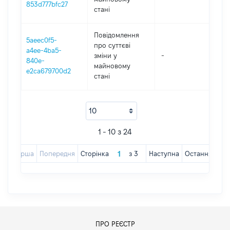
853d777bfc27
стані
Повідомлення
5aeec0f5-
про суттєві
a4ee-4ba5-
зміни y
-
20
840e-
майновому
e2ca679700d2
стані
1 - 10 з 24
Перша
Попередня
Сторінка
з
3
Наступна
Остання
ПРО РЕЄСТР