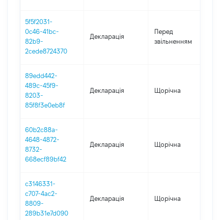
5f5f2031-
17
0c46-41bc-
Перед
Декларація
-
82b9-
звільненням
01
2cede8724370
89edd442-
489c-45f9-
Декларація
Щорічна
2
8203-
85f8f3e0eb8f
60b2c88a-
4648-4872-
Декларація
Щорічна
2
8732-
668ecf89bf42
c3146331-
c707-4ac2-
Декларація
Щорічна
20
8809-
289b31e7d090