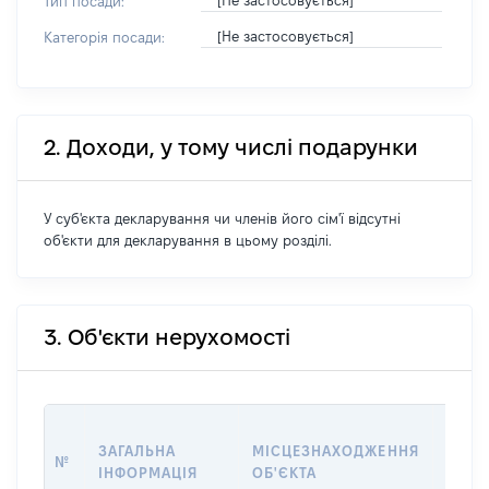
[Не застосовується]
Тип посади:
[Не застосовується]
Категорія посади:
2. Доходи, у тому числі подарунки
У суб'єкта декларування чи членів його сім'ї відсутні
об'єкти для декларування в цьому розділі.
3. Об'єкти нерухомості
ВАРТ
ЗАГАЛЬНА
МІСЦЕЗНАХОДЖЕННЯ
№
НА Д
ІНФОРМАЦІЯ
ОБ'ЄКТА
НАБУ