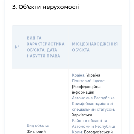
3. Об'єкти нерухомості
ВАР
ВИД ТА
ДАТ
ХАРАКТЕРИСТИКА
МІСЦЕЗНАХОДЖЕННЯ
ПРА
№
ОБʼЄКТА, ДАТА
ОБʼЄКТА
ОС
НАБУТТЯ ПРАВА
ГР
ОЦІ
Країна:
Україна
Поштовий індекс:
[Конфіденційна
інформація]
Автономна Республіка
Крим/область/місто зі
спеціальним статусом:
Харківська
Район в області та
Вид об'єкта:
Автономній Республіці
Житловий
Крим:
Богодухівський