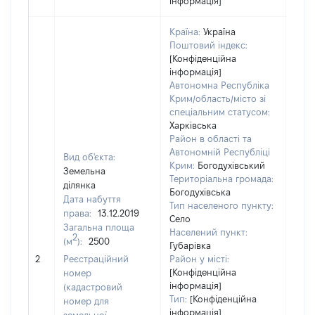
інформація]
Країна:
Україна
Поштовий індекс:
[Конфіденційна
інформація]
Автономна Республіка
Крим/область/місто зі
спеціальним статусом:
Харківська
Район в області та
Автономній Республіці
Вид об'єкта:
Крим:
Богодухівський
Земельна
Територіальна громада:
ділянка
Богодухівська
Дата набуття
Тип населеного пункту:
права:
13.12.2019
Село
Загальна площа
Населений пункт:
2
(м
):
2500
Губарівка
[Не
2
Реєстраційний
Район у місті:
заст
[Конфіденційна
номер
інформація]
(кадастровий
Тип:
[Конфіденційна
номер для
інформація]