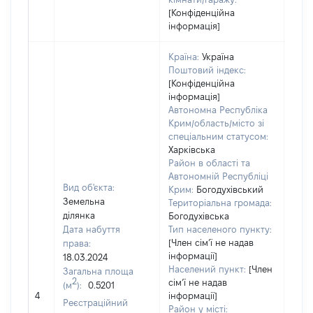
[Конфіденційна
інформація]
Країна:
Україна
Поштовий індекс:
[Конфіденційна
інформація]
Автономна Республіка
Крим/область/місто зі
спеціальним статусом:
Харківська
Район в області та
Автономній Республіці
Вид об'єкта:
Крим:
Богодухівський
Земельна
Територіальна громада:
ділянка
Богодухівська
Дата набуття
Тип населеного пункту:
[Член сімʼї не надав
права:
інформації]
18.03.2024
Населений пункт:
[Член
Загальна площа
2
сімʼї не надав
(м
):
0.5201
[Не 
4
інформації]
Реєстраційний
Район у місті: