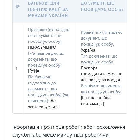
БАТЬКОВІ ДЛЯ
ДОКУМЕНТ, ЩО
№
ІДЕНТИФІКАЦІЇ ЗА
ПОСВІДЧУЄ ОСОБУ
МЕЖАМИ УКРАЇНИ
Прізвище (відповідно
Країна, в якій видано
до документа, що
документ, що
посвідчує особу):
посвідчує особу:
HERASYMENKO
Україна
Ім’я (відповідно до
Тип документа, що
документа, що
посвідчує особу:
посвідчує особу):
Паспорт
1
IRYNA
громадянина України
По батькові
для виїзду за кордон
(відповідно до
Реквізити документа,
документа, що
що посвідчує особу:
посвідчує особу) (за
[Конфіденційна
наявності):
Не
інформація]
застосовується
Інформація про місце роботи або проходження
служби (або місце майбутньої роботи чи