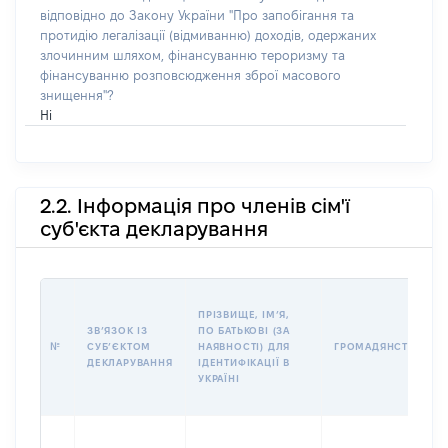
відповідно до Закону України "Про запобігання та
протидію легалізації (відмиванню) доходів, одержаних
злочинним шляхом, фінансуванню тероризму та
фінансуванню розповсюдження зброї масового
знищення"?
Ні
2.2. Інформація про членів сім'ї
суб'єкта декларування
ПРІЗВИЩЕ, ІМʼЯ,
ЗВʼЯЗОК ІЗ
ПО БАТЬКОВІ (ЗА
№
СУБʼЄКТОМ
НАЯВНОСТІ) ДЛЯ
ГРОМАДЯНСТВО
ДЕКЛАРУВАННЯ
ІДЕНТИФІКАЦІЇ В
УКРАЇНІ