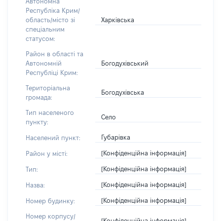
Автономна
Республіка Крим/
Харківська
область/місто зі
спеціальним
статусом:
Район в області та
Богодухівський
Автономній
Республіці Крим:
Територіальна
Богодухівська
громада:
Тип населеного
Село
пункту:
Губарівка
Населений пункт:
[Конфіденційна інформація]
Район у місті:
[Конфіденційна інформація]
Тип:
[Конфіденційна інформація]
Назва:
[Конфіденційна інформація]
Номер будинку:
Номер корпусу/
[Конфіденційна інформація]