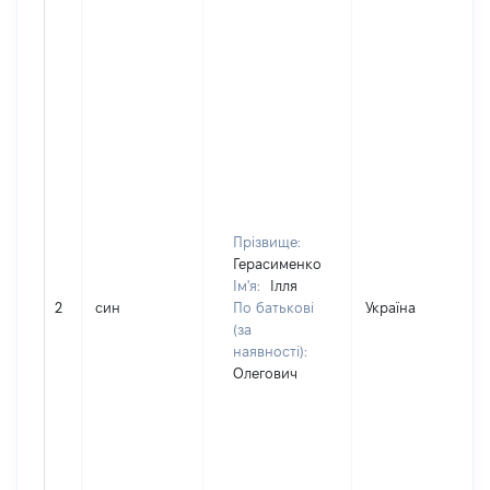
Прізвище:
Герасименко
Ім'я:
Ілля
2
син
По батькові
Україна
(за
наявності):
Олегович