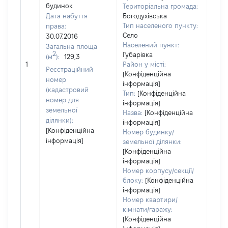
будинок
Територіальна громада:
Дата набуття
Богодухівська
Тип населеного пункту:
права:
Село
30.07.2016
Населений пункт:
Загальна площа
2
Губарівка
(м
):
129,3
[Не
1
Район у місті:
заст
Реєстраційний
[Конфіденційна
номер
інформація]
(кадастровий
Тип:
[Конфіденційна
номер для
інформація]
земельної
Назва:
[Конфіденційна
ділянки):
інформація]
[Конфіденційна
Номер будинку/
інформація]
земельної ділянки:
[Конфіденційна
інформація]
Номер корпусу/секції/
блоку:
[Конфіденційна
інформація]
Номер квартири/
кімнати/гаражу:
[Конфіденційна