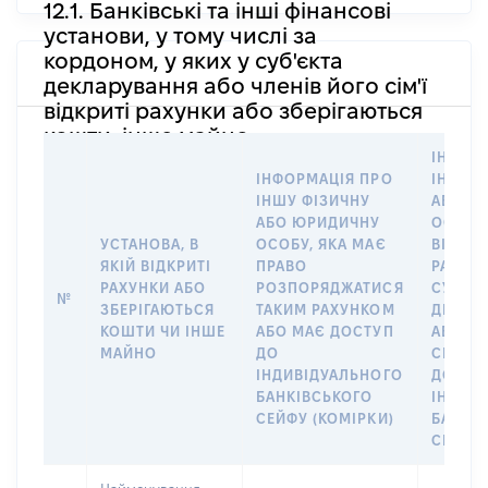
12.1. Банківські та інші фінансові
установи, у тому числі за
кордоном, у яких у суб'єкта
декларування або членів його сім'ї
відкриті рахунки або зберігаються
кошти, інше майно
ІНФОР
ІНФОРМАЦІЯ ПРО
ІНШУ 
ІНШУ ФІЗИЧНУ
АБО Ю
АБО ЮРИДИЧНУ
ОСОБУ,
УСТАНОВА, В
ОСОБУ, ЯКА МАЄ
ВІДКР
ЯКІЙ ВІДКРИТІ
ПРАВО
РАХУНО
РАХУНКИ АБО
РОЗПОРЯДЖАТИСЯ
СУБ’ЄК
№
ЗБЕРІГАЮТЬСЯ
ТАКИМ РАХУНКОМ
ДЕКЛА
КОШТИ ЧИ ІНШЕ
АБО МАЄ ДОСТУП
АБО ЧЛ
МАЙНО
ДО
СІМ’Ї 
ІНДИВІДУАЛЬНОГО
ДОГОВ
БАНКІВСЬКОГО
ІНДИВ
СЕЙФУ (КОМІРКИ)
БАНКІ
СЕЙФУ 