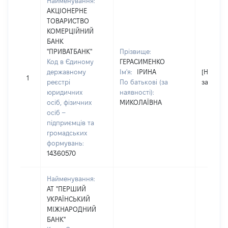
Найменування:
АКЦІОНЕРНЕ
ТОВАРИСТВО
КОМЕРЦІЙНИЙ
БАНК
"ПРИВАТБАНК"
Прізвище:
Код в Єдиному
ГЕРАСИМЕНКО
державному
Ім'я:
ІРИНА
[Не
1
реєстрі
По батькові (за
застосо
юридичних
наявності):
осіб, фізичних
МИКОЛАЇВНА
осіб –
підприємців та
громадських
формувань:
14360570
Найменування:
АТ "ПЕРШИЙ
УКРАЇНСЬКИЙ
МІЖНАРОДНИЙ
БАНК"