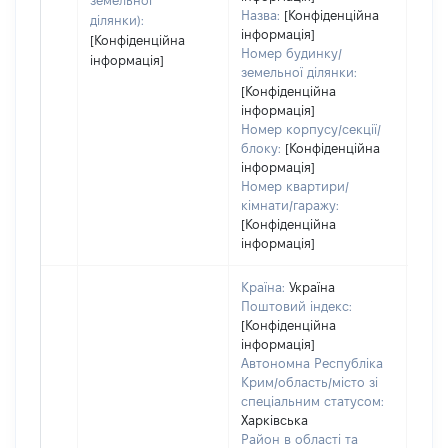
земельної
Назва:
[Конфіденційна
ділянки):
інформація]
[Конфіденційна
Номер будинку/
інформація]
земельної ділянки:
[Конфіденційна
інформація]
Номер корпусу/секції/
блоку:
[Конфіденційна
інформація]
Номер квартири/
кімнати/гаражу:
[Конфіденційна
інформація]
Країна:
Україна
Поштовий індекс:
[Конфіденційна
інформація]
Автономна Республіка
Крим/область/місто зі
спеціальним статусом:
Харківська
Район в області та