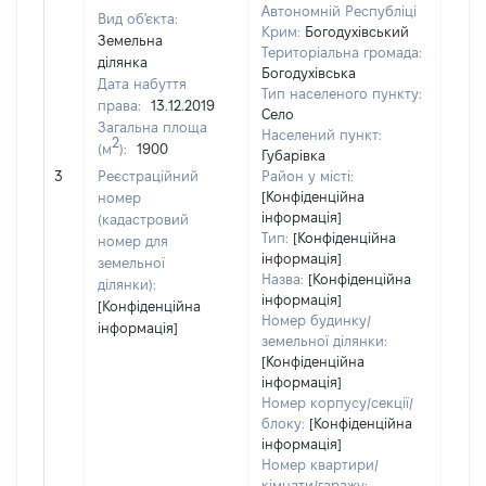
Автономній Республіці
Вид об'єкта:
Крим:
Богодухівський
Земельна
Територіальна громада:
ділянка
Богодухівська
Дата набуття
Тип населеного пункту:
права:
13.12.2019
Село
Загальна площа
Населений пункт:
2
(м
):
1900
Губарівка
[Не
3
Реєстраційний
Район у місті:
заст
[Конфіденційна
номер
інформація]
(кадастровий
Тип:
[Конфіденційна
номер для
інформація]
земельної
Назва:
[Конфіденційна
ділянки):
інформація]
[Конфіденційна
Номер будинку/
інформація]
земельної ділянки:
[Конфіденційна
інформація]
Номер корпусу/секції/
блоку:
[Конфіденційна
інформація]
Номер квартири/
кімнати/гаражу: