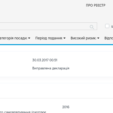
Й
ПРО РЕЄСТР
ш
атегорія посади:
Період подання:
Високий ризик:
Відп
30.03.2017 00:51
Виправлена декларація
2016
ого самоврядування (охоплює