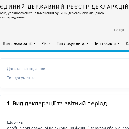
ЄДИНИЙ ДЕРЖАВНИЙ РЕЄСТР ДЕКЛАРАЦІ
осіб, уповноважених на виконання функцій держави або місцевого
самоврядування
Вид декларації:
Рік:
Тип документа:
Тип посади:
К
Дата та час подання:
Тип документа:
1. Вид декларації та звітний період
Щорічна
особи, уповноваженої на виконання функцій держави або місцев