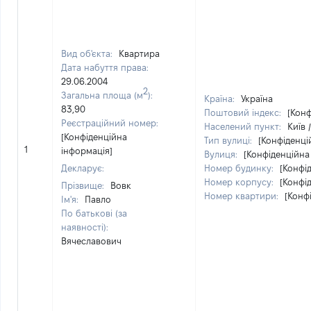
Вид об'єкта:
Квартира
Дата набуття права:
29.06.2004
2
Загальна площа (м
):
Країна:
Україна
83,90
Поштовий індекс:
[Конф
Реєстраційний номер:
Населений пункт:
Київ 
[Конфіденційна
Тип вулиці:
[Конфіденці
1
інформація]
Вулиця:
[Конфіденційна
Декларує:
Номер будинку:
[Конфі
Номер корпусу:
[Конфі
Прізвище:
Вовк
Номер квартири:
[Конф
Ім'я:
Павло
По батькові (за
наявності):
Вячеславович