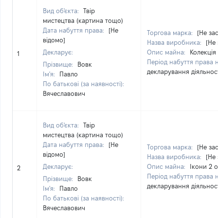
Вид об'єкта:
Твір
мистецтва (картина тощо)
Дата набуття права:
[Не
Торгова марка:
[Не за
відомо]
Назва виробника:
[Не
Декларує:
Опис майна:
Колекція
1
Період набуття права 
Прізвище:
Вовк
декларування діяльнос
Ім'я:
Павло
По батькові (за наявності):
Вячеславович
Вид об'єкта:
Твір
мистецтва (картина тощо)
Дата набуття права:
[Не
Торгова марка:
[Не за
відомо]
Назва виробника:
[Не
Декларує:
Опис майна:
Ікони 2 о
2
Період набуття права 
Прізвище:
Вовк
декларування діяльнос
Ім'я:
Павло
По батькові (за наявності):
Вячеславович