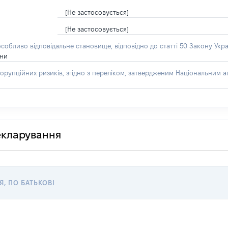
[Не застосовується]
[Не застосовується]
особливо відповідальне становище, відповідно до статті 50 Закону Укра
їни
орупційних ризиків, згідно з переліком, затвердженим Національним аг
декларування
Я, ПО БАТЬКОВІ