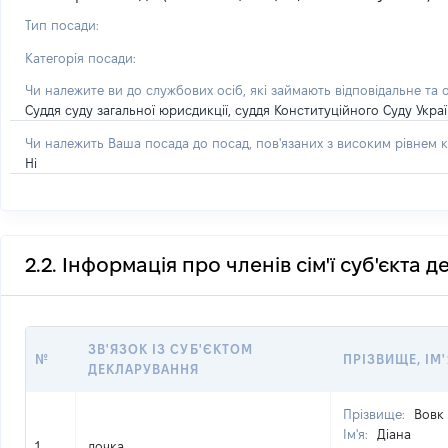
Тип посади:
Категорія посади:
Чи належите ви до службових осіб, які займають відповідальне та 
Суддя суду загальної юрисдикції, суддя Конституційного Суду Укра
Чи належить Ваша посада до посад, пов'язаних з високим рівнем к
Ні
2.2. Інформація про членів сім'ї суб'єкта 
ЗВ'ЯЗОК ІЗ СУБ'ЄКТОМ
№
ПРІЗВИЩЕ, ІМ'
ДЕКЛАРУВАННЯ
Прізвище:
Вовк
Ім'я:
Діана
1
дочка