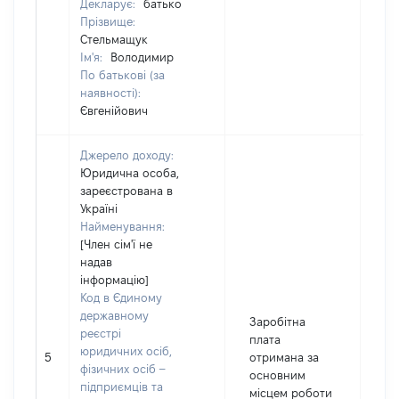
Декларує:
батько
Прізвище:
Стельмащук
Ім'я:
Володимир
По батькові (за
наявності):
Євгенійович
Джерело доходу:
Юридична особа,
зареєстрована в
Україні
Найменування:
[Член сім'ї не
надав
інформацію]
Код в Єдиному
державному
Заробітна
реєстрі
плата
юридичних осіб,
5
отримана за
11
фізичних осіб –
основним
підприємців та
місцем роботи