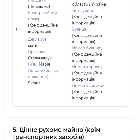
площа (м
):
Об'єкт
область / Україна
[Не відомо]
повні
Тип вулиці:
Реєстраційний
частк
[Конфіденційна
номер:
побуд
інформація]
[Конфіденційна
матері
Вулиця:
1
інформація]
за ко
[Конфіденційна
суб'єк
Декларує:
інформація]
декла
мати
Номер будинку:
або ч
Прізвище:
[Конфіденційна
його сі
Стельмащук
інформація]
Ім'я:
Марія
Номер корпусу:
По батькові (за
[Конфіденційна
наявності):
інформація]
Яківна
Номер квартири:
[Конфіденційна
інформація]
5. Цінне рухоме майно (крім
транспортних засобів)