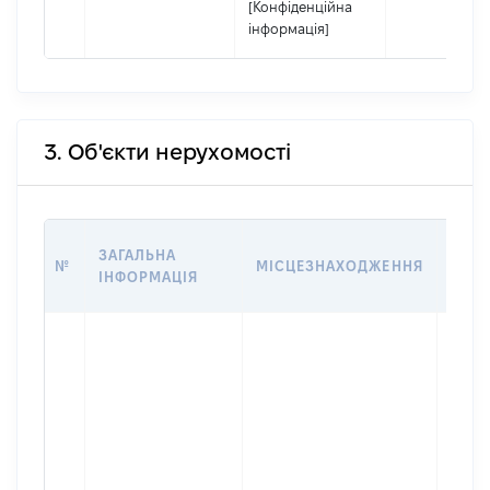
[Конфіденційна
інформація]
3. Об'єкти нерухомості
ВАРТ
ЗАГАЛЬНА
№
МІСЦЕЗНАХОДЖЕННЯ
НА Д
ІНФОРМАЦІЯ
НАБУ