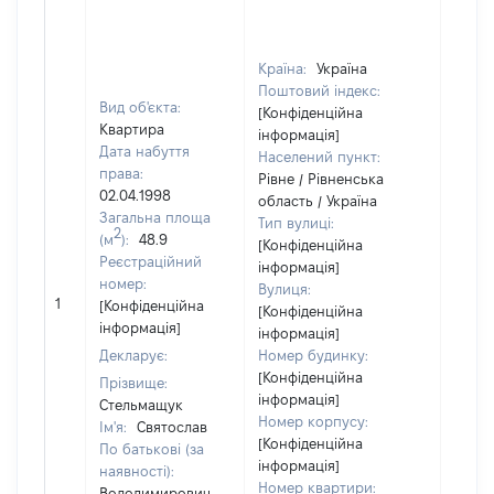
Країна:
Україна
Поштовий індекс:
Вид об'єкта:
[Конфіденційна
Квартира
інформація]
Дата набуття
Населений пункт:
права:
Рівне / Рівненська
02.04.1998
область / Україна
Загальна площа
Тип вулиці:
2
(м
):
48.9
[Конфіденційна
Реєстраційний
інформація]
номер:
Вулиця:
[Не
1
[Конфіденційна
[Конфіденційна
відом
інформація]
інформація]
Декларує:
Номер будинку:
[Конфіденційна
Прізвище:
інформація]
Стельмащук
Номер корпусу:
Ім'я:
Святослав
[Конфіденційна
По батькові (за
інформація]
наявності):
Номер квартири:
Володимирович