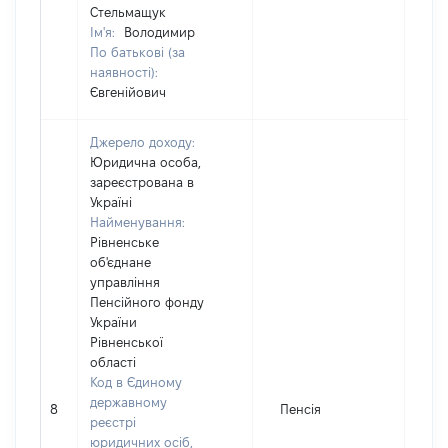
Стельмащук
Ім'я:
Володимир
По батькові (за
наявності):
Євгенійович
Джерело доходу:
Юридична особа,
зареєстрована в
Україні
Найменування:
Рівненське
об'єднане
управління
Пенсійного фонду
України
Рівненської
області
Код в Єдиному
державному
8
Пенсія
64
реєстрі
юридичних осіб,