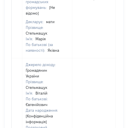
громадських
формувань:
[Не
відомо]
Декларує:
мати
Прізвище:
Стельмащук
Ім'я:
Марія
По батькові (за
наявності):
Яківна
Джерело доходу:
Громадянин
України
Прізвище:
Стельмащук
Ім'я:
Віталій
По батькові:
Євгенійович
Дата народження:
[Конфіденційна
інформація]
Податковий