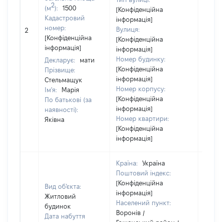
2
(м
):
1500
[Конфіденційна
Кадастровий
інформація]
[Не
номер:
Вулиця:
2
відом
[Конфіденційна
[Конфіденційна
інформація]
інформація]
Номер будинку:
Декларує:
мати
[Конфіденційна
Прізвище:
інформація]
Стельмащук
Номер корпусу:
Ім'я:
Марія
[Конфіденційна
По батькові (за
інформація]
наявності):
Номер квартири:
Яківна
[Конфіденційна
інформація]
Країна:
Україна
Поштовий індекс:
[Конфіденційна
Вид об'єкта:
інформація]
Житловий
Населений пункт:
будинок
Воронів /
Дата набуття