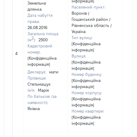
інформація]
Земельна
Населений пункт:
ділянка
Воронів /
Дата набуття
Гощанський район /
права:
Рівненська область /
26.08.2016
Україна
Загальна площа
Тип вулиці:
2
(м
):
2500
[Конфіденційна
Кадастровий
інформація]
[Не
номер:
4
Вулиця:
відом
[Конфіденційна
[Конфіденційна
інформація]
інформація]
Декларує:
мати
Номер будинку:
Прізвище:
[Конфіденційна
Стельмащук
інформація]
Ім'я:
Марія
Номер корпусу:
По батькові (за
[Конфіденційна
наявності):
інформація]
Яківна
Номер квартири:
[Конфіденційна
інформація]