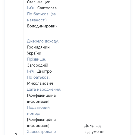
Стельмащук
Ім'я:
Святослав
По батькові (за
наявності):
Володимирович
Джерело доходу:
Громадянин
України
Прізвище:
Загородній
Ім'я:
Дмитро
По батькові:
Миколайович
Дата народження:
[Конфіденційна
інформація]
Податковий
номер:
[Конфіденційна
інформація]
Дохід від
Зареєстроване
відчуження
2
30