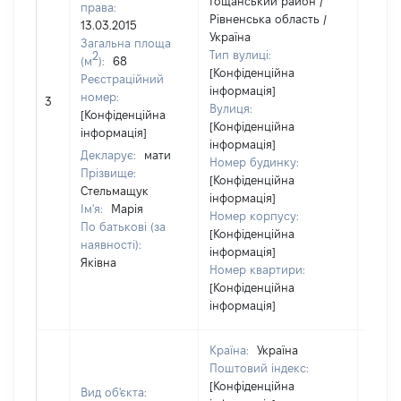
Гощанський район /
права:
Рівненська область /
13.03.2015
Україна
Загальна площа
Тип вулиці:
2
(м
):
68
[Конфіденційна
Реєстраційний
інформація]
[Не
номер:
3
Вулиця:
відом
[Конфіденційна
[Конфіденційна
інформація]
інформація]
Декларує:
мати
Номер будинку:
Прізвище:
[Конфіденційна
Стельмащук
інформація]
Ім'я:
Марія
Номер корпусу:
По батькові (за
[Конфіденційна
наявності):
інформація]
Яківна
Номер квартири:
[Конфіденційна
інформація]
Країна:
Україна
Поштовий індекс:
[Конфіденційна
Вид об'єкта: