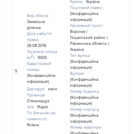
Країна:
Україна
Поштовий індекс:
[Конфіденційна
Вид об'єкта:
інформація]
Земельна
Населений пункт:
ділянка
Воронів /
Дата набуття
Гощанський район /
права:
Рівненська область /
26.08.2016
Україна
Загальна площа
Тип вулиці:
2
(м
):
5000
[Конфіденційна
Кадастровий
інформація]
[Не
номер:
5
Вулиця:
відом
[Конфіденційна
[Конфіденційна
інформація]
інформація]
Декларує:
мати
Номер будинку:
Прізвище:
[Конфіденційна
Стельмащук
інформація]
Ім'я:
Марія
Номер корпусу:
По батькові (за
[Конфіденційна
наявності):
інформація]
Яківна
Номер квартири:
[Конфіденційна