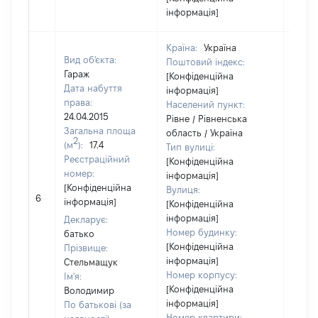
інформація]
Країна:
Україна
Вид об'єкта:
Поштовий індекс:
Гараж
[Конфіденційна
Дата набуття
інформація]
права:
Населений пункт:
24.04.2015
Рівне / Рівненська
Загальна площа
область / Україна
2
(м
):
17.4
Тип вулиці:
Реєстраційний
[Конфіденційна
номер:
інформація]
[Конфіденційна
Вулиця:
[Не
6
інформація]
[Конфіденційна
відом
інформація]
Декларує:
Номер будинку:
батько
[Конфіденційна
Прізвище:
інформація]
Стельмащук
Номер корпусу:
Ім'я:
[Конфіденційна
Володимир
інформація]
По батькові (за
Номер квартири: