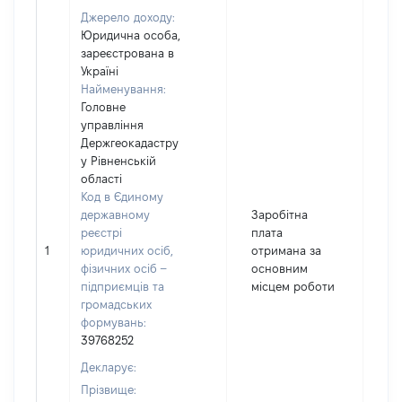
Джерело доходу:
Юридична особа,
зареєстрована в
Україні
Найменування:
Головне
управління
Держгеокадастру
у Рівненській
області
Код в Єдиному
державному
Заробітна
реєстрі
плата
1
юридичних осіб,
отримана за
16
фізичних осіб –
основним
підприємців та
місцем роботи
громадських
формувань:
39768252
Декларує:
Прізвище: