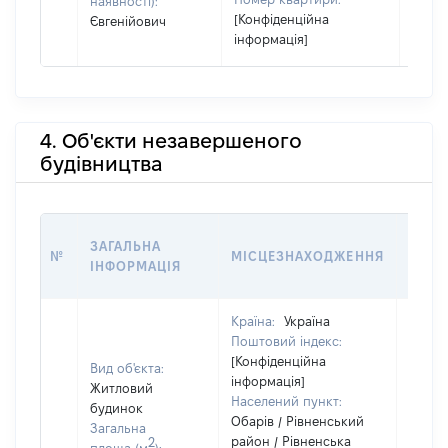
наявності):
[Конфіденційна
Євгенійович
інформація]
4. Об'єкти незавершеного
будівництва
ЗВ'Я
ЗАГАЛЬНА
№
МІСЦЕЗНАХОДЖЕННЯ
СУБ'
ІНФОРМАЦІЯ
ДЕКЛ
Країна:
Україна
Поштовий індекс:
[Конфіденційна
Вид об'єкта:
інформація]
Житловий
Населений пункт:
будинок
Обарів / Рівненський
Загальна
район / Рівненська
2