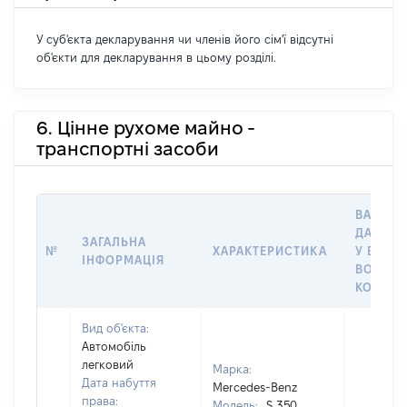
У суб'єкта декларування чи членів його сім'ї відсутні
об'єкти для декларування в цьому розділі.
6. Цінне рухоме майно -
транспортні засоби
ВАРТІС
ДАТУ Н
ЗАГАЛЬНА
№
ХАРАКТЕРИСТИКА
У ВЛАСН
ІНФОРМАЦІЯ
ВОЛОДІ
КОРИСТ
Вид об'єкта:
Автомобіль
легковий
Марка:
Дата набуття
Mercedes-Benz
права:
Модель:
S 350