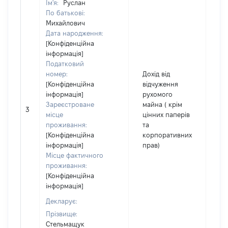
Ім'я:
Руслан
По батькові:
Михайлович
Дата народження:
[Конфіденційна
інформація]
Податковий
номер:
Дохід від
[Конфіденційна
відчуження
інформація]
рухомого
Зареєстроване
майна ( крім
3
40
місце
цінних паперів
проживання:
та
[Конфіденційна
корпоративних
інформація]
прав)
Місце фактичного
проживання:
[Конфіденційна
інформація]
Декларує:
Прізвище:
Стельмащук