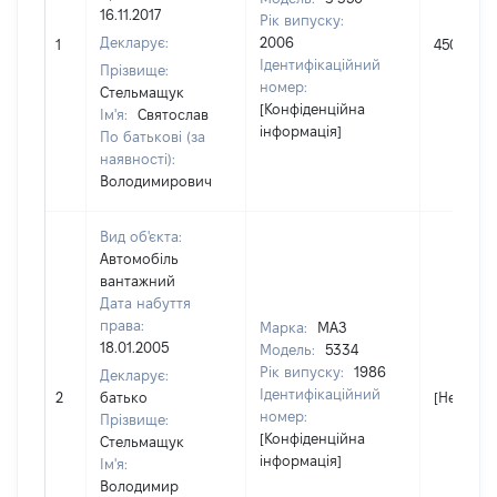
16.11.2017
Рік випуску:
Декларує:
2006
1
450000
Ідентифікаційний
Прізвище:
номер:
Стельмащук
[Конфіденційна
Ім'я:
Святослав
інформація]
По батькові (за
наявності):
Володимирович
Вид об'єкта:
Автомобіль
вантажний
Дата набуття
права:
Марка:
МАЗ
18.01.2005
Модель:
5334
Рік випуску:
1986
Декларує:
Ідентифікаційний
2
батько
[Не відо
номер:
Прізвище:
[Конфіденційна
Стельмащук
інформація]
Ім'я:
Володимир