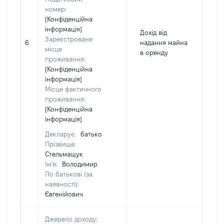
номер:
[Конфіденційна
інформація]
Дохід від
Зареєстроване
6
надання майна
96
місце
в оренду
проживання:
[Конфіденційна
інформація]
Місце фактичного
проживання:
[Конфіденційна
інформація]
Декларує:
батько
Прізвище:
Стельмащук
Ім'я:
Володимир
По батькові (за
наявності):
Євгенійович
Джерело доходу: