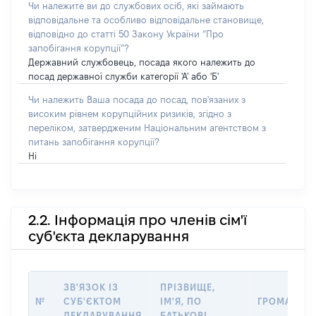
Чи належите ви до службових осіб, які займають
відповідальне та особливо відповідальне становище,
відповідно до статті 50 Закону України “Про
запобігання корупції”?
Державний службовець, посада якого належить до
посад державної служби категорії 'А' або 'Б'
Чи належить Ваша посада до посад, пов'язаних з
високим рівнем корупційних ризиків, згідно з
переліком, затвердженим Національним агентством з
питань запобігання корупції?
Ні
2.2. Інформація про членів сім'ї
суб'єкта декларування
ЗВ'ЯЗОК ІЗ
ПРІЗВИЩЕ,
№
СУБ'ЄКТОМ
ІМ'Я, ПО
ГРОМАДЯН
ДЕКЛАРУВАННЯ
БАТЬКОВІ