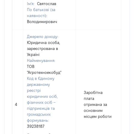
Ім'я:
Святослав
По батькові (за
наявності):
Володимирович
Джерело доходу:
Юридична особа,
зареєстрована в
Україні
Найменування:
ТОВ
"Агротехноекобуд"
Код в Єдиному
державному
реєстрі
Заробітна
юридичних осіб,
плата
фізичних осіб –
4
отримана за
17
підприємців та
основним
громадських
місцем роботи
формувань:
39238187