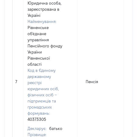
Юридична особа,
зареєстрована в
Україні
Найменування:
Рівненське
об'єднане
управління
Пенсійного фонду
України
Рівненської
області
Код в Єдиному
державному
7
Пенсія
17
реєстрі
юридичних осіб,
фізичних осіб –
підприємців та
громадських
формувань:
40373305
Декларує:
батько
Прізвище: