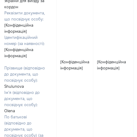
України для виїзду за
кордон
Реквізити документа,
що посвідчує особу:
[Конфіденційна
інформація]
Ідентифікаційний
номер (за наявності):
[Конфіденційна
інформація]
[Конфіденційна
[Конфіденційна
Прізвище (відповідно
інформація]
інформація]
до документа, що
посвідчує особу):
Shulunova
Ім’я (відповідно до
документа, що
посвідчує особу):
Olena
По батькові
(відповідно до
документа, що
посвідчує особу) (за