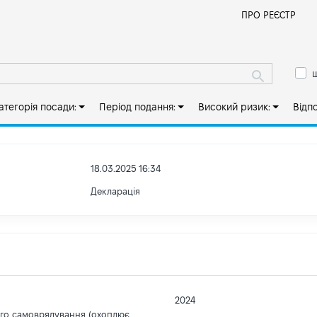
Й
ПРО РЕЄСТР
ш
атегорія посади:
Період подання:
Високий ризик:
Відп
18.03.2025 16:34
Декларація
2024
ого самоврядування (охоплює