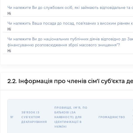
Чи належите Ви до службових осіб, які займають відповідальне та
Ні
Чи належить Ваша посада до посад, пов'язаних з високим рівнем к
Ні
Чи належите Ви до національних публічних діячів відповідно до З
фінансуванню розповсюдження зброї масового знищення"?
Ні
2.2. Інформація про членів сім'ї суб'єкта 
ПРІЗВИЩЕ, ІМʼЯ, ПО
ЗВʼЯЗОК ІЗ
БАТЬКОВІ (ЗА
№
СУБʼЄКТОМ
НАЯВНОСТІ) ДЛЯ
ГРОМАДЯНСТВО
ДЕКЛАРУВАННЯ
ІДЕНТИФІКАЦІЇ В
УКРАЇНІ